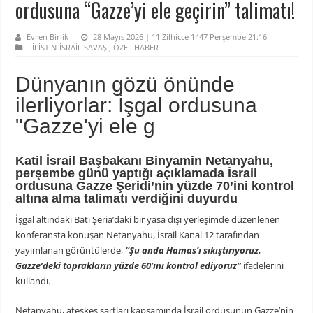
ordusuna “Gazze’yi ele geçirin” talimatı!
Evren Birlik
28 Mayıs 2026 | 11 Zilhicce 1447 Perşembe 21:16
FİLİSTİN-İSRAİL SAVAŞI
,
ÖZEL HABER
Dünyanın gözü önünde
ilerliyorlar: İşgal ordusuna
"Gazze'yi ele g
Katil İsrail Başbakanı Binyamin Netanyahu,
perşembe günü yaptığı açıklamada İsrail
ordusuna Gazze Şeridi’nin yüzde 70’ini kontrol
altına alma talimatı verdiğini duyurdu
İşgal altındaki Batı Şeria’daki bir yasa dışı yerleşimde düzenlenen
konferansta konuşan Netanyahu, İsrail Kanal 12 tarafından
yayımlanan görüntülerde,
“Şu anda Hamas’ı sıkıştırıyoruz.
Gazze’deki toprakların yüzde 60’ını kontrol ediyoruz”
ifadelerini
kullandı.
Netanyahu, ateşkes şartları kapsamında İsrail ordusunun Gazze’nin