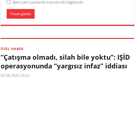
Beni yeni yazılarda e-posta ile bilgilendir.
ÖZEL HABER
“Çatışma olmadı, silah bile yoktu”: IŞİD
operasyonunda “yargısız infaz” iddiası
07.08.2026 23:22