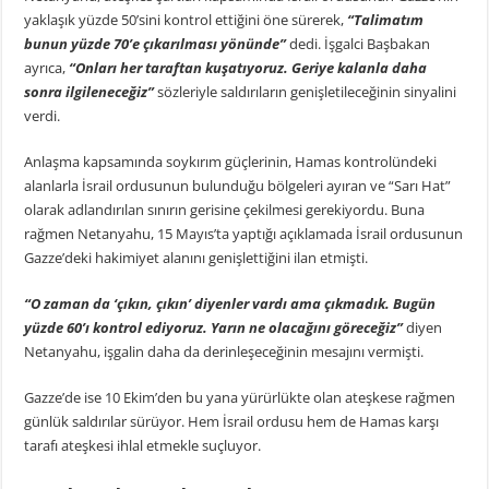
yaklaşık yüzde 50’sini kontrol ettiğini öne sürerek,
“Talimatım
bunun yüzde 70’e çıkarılması yönünde”
dedi. İşgalci Başbakan
ayrıca,
“Onları her taraftan kuşatıyoruz. Geriye kalanla daha
sonra ilgileneceğiz”
sözleriyle saldırıların genişletileceğinin sinyalini
verdi.
Anlaşma kapsamında soykırım güçlerinin, Hamas kontrolündeki
alanlarla İsrail ordusunun bulunduğu bölgeleri ayıran ve “Sarı Hat”
olarak adlandırılan sınırın gerisine çekilmesi gerekiyordu. Buna
rağmen Netanyahu, 15 Mayıs’ta yaptığı açıklamada İsrail ordusunun
Gazze’deki hakimiyet alanını genişlettiğini ilan etmişti.
“O zaman da ‘çıkın, çıkın’ diyenler vardı ama çıkmadık. Bugün
yüzde 60’ı kontrol ediyoruz. Yarın ne olacağını göreceğiz”
diyen
Netanyahu, işgalin daha da derinleşeceğinin mesajını vermişti.
Gazze’de ise 10 Ekim’den bu yana yürürlükte olan ateşkese rağmen
günlük saldırılar sürüyor. Hem İsrail ordusu hem de Hamas karşı
tarafı ateşkesi ihlal etmekle suçluyor.