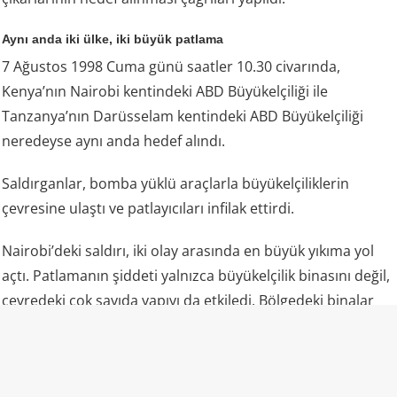
Aynı anda iki ülke, iki büyük patlama
7 Ağustos 1998 Cuma günü saatler 10.30 civarında,
Kenya’nın Nairobi kentindeki ABD Büyükelçiliği ile
Tanzanya’nın Darüsselam kentindeki ABD Büyükelçiliği
neredeyse aynı anda hedef alındı.
Saldırganlar, bomba yüklü araçlarla büyükelçiliklerin
çevresine ulaştı ve patlayıcıları infilak ettirdi.
Nairobi’deki saldırı, iki olay arasında en büyük yıkıma yol
açtı. Patlamanın şiddeti yalnızca büyükelçilik binasını değil,
çevredeki çok sayıda yapıyı da etkiledi. Bölgedeki binalar
ağır hasar gördü, sokaklar enkazla doldu.
Saldırıda çoğunluğu Kenyalılar olmak üzere yaklaşık 213
kişi hayatını kaybetti, binlerce kişi yaralandı. Ölenler