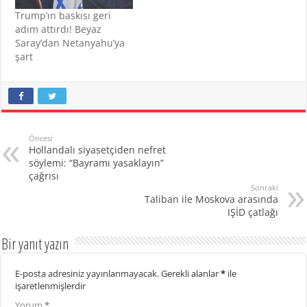
Trump’ın baskısı geri
adım attırdı! Beyaz
Saray’dan Netanyahu’ya
şart
Öncesi
Hollandalı siyasetçiden nefret
söylemi: “Bayramı yasaklayın”
çağrısı
Sonraki
Taliban ile Moskova arasında
IŞİD çatlağı
Bir yanıt yazın
E-posta adresiniz yayınlanmayacak.
Gerekli alanlar
*
ile
işaretlenmişlerdir
Yorum
*