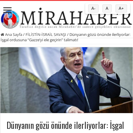
A-
A
A+
Ana Sayfa
/
FİLİSTİN-İSRAİL SAVAŞI
/
Dünyanın gözü önünde ilerliyorlar:
İşgal ordusuna “Gazze’yi ele geçirin” talimatı!
Dünyanın gözü önünde ilerliyorlar: İşgal