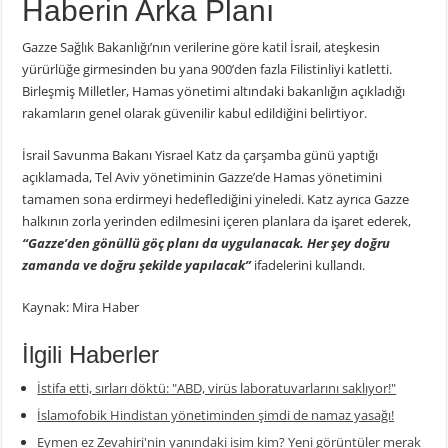
Haberin Arka Planı
Gazze Sağlık Bakanlığı’nın verilerine göre katil İsrail, ateşkesin
yürürlüğe girmesinden bu yana 900’den fazla Filistinliyi katletti.
Birleşmiş Milletler, Hamas yönetimi altındaki bakanlığın açıkladığı
rakamların genel olarak güvenilir kabul edildiğini belirtiyor.
İsrail Savunma Bakanı Yisrael Katz da çarşamba günü yaptığı
açıklamada, Tel Aviv yönetiminin Gazze’de Hamas yönetimini
tamamen sona erdirmeyi hedeflediğini yineledi. Katz ayrıca Gazze
halkının zorla yerinden edilmesini içeren planlara da işaret ederek,
“Gazze’den gönüllü göç planı da uygulanacak. Her şey doğru
zamanda ve doğru şekilde yapılacak”
ifadelerini kullandı.
Kaynak: Mira Haber
İlgili Haberler
İstifa etti, sırları döktü: "ABD, virüs laboratuvarlarını saklıyor!"
İslamofobik Hindistan yönetiminden şimdi de namaz yasağı!
Eymen ez Zevahiri'nin yanındaki isim kim? Yeni görüntüler merak