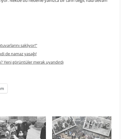
yor. Nekbe bu nedenle yalnızca bir tarih değil; hâlâ devam
atuvarlarını saklıyor!"
di de namaz yasağı!
m? Yeni görüntüler merak uyandırdı
am