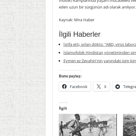
mülteci kamplarında yaşam mücadelesi veri
eden uzun bir sürgünün adı olarak anılıyor.
Kaynak: Mira Haber
İlgili Haberler
İstifa etti, sırları döktü: "ABD, virüs labor
İslamofobik Hindistan yönetiminden şim
Eymen ez Zevahiri'nin yanındaki isim ki
Bunu paylaş:
Facebook
X
Telegr
İlgili