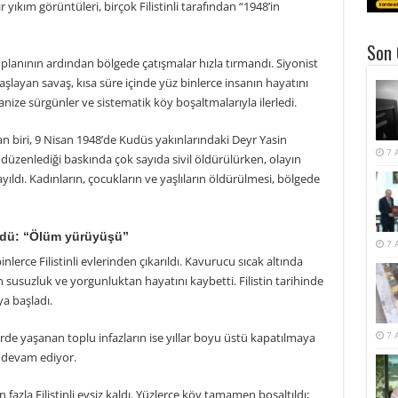
ıkım görüntüleri, birçok Filistinli tarafından “1948’in
Son 
me planının ardından bölgede çatışmalar hızla tırmandı. Siyonist
a başlayan savaş, kısa süre içinde yüz binlerce insanın hayatını
rganize sürgünler ve sistematik köy boşaltmalarıyla ilerledi.
n biri, 9 Nisan 1948’de Kudüs yakınlarındaki Deyr Yasin
7 
 düzenlediği baskında çok sayıda sivil öldürülürken, olayın
ıldı. Kadınların, çocukların ve yaşlıların öldürülmesi, bölgede
öldü: “Ölüm yürüyüşü”
7 
erce Filistinli evlerinden çıkarıldı. Kavurucu sıcak altında
susuzluk ve yorgunluktan hayatını kaybetti. Filistin tarihinde
a başladı.
7 
de yaşanan toplu infazların ise yıllar boyu üstü kapatılmaya
n devam ediyor.
azla Filistinli evsiz kaldı. Yüzlerce köy tamamen boşaltıldı;