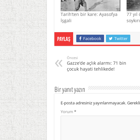
Tarih’ten bir kare: Ayasofya
77 yıl
İşgali
soykır
Facebook
Twitter
Paylaş
Öncesi
Gazze’de açlık alarmı: 71 bin
çocuk hayati tehlikede!
Bir yanıt yazın
E-posta adresiniz yayınlanmayacak.
Gerekli
Yorum
*