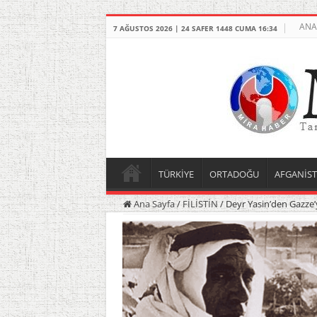
ANA
7 AĞUSTOS 2026 | 24 SAFER 1448 CUMA 16:34
TÜRKİYE
ORTADOĞU
AFGANİS
Ana Sayfa
/
FİLİSTİN
/
Deyr Yasin’den Gazze’y