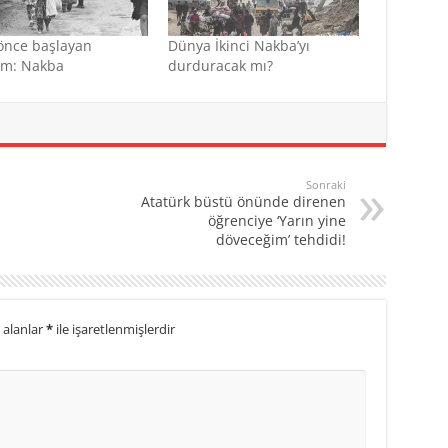
 önce başlayan
Dünya İkinci Nakba’yı
ım: Nakba
durduracak mı?
Sonraki
Atatürk büstü önünde direnen
öğrenciye ‘Yarın yine
döveceğim’ tehdidi!
 alanlar
*
ile işaretlenmişlerdir