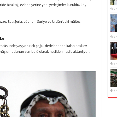
geride bıraktığı evlerin yerine yeni yerleşimler kuruldu, köy
6 
azze, Batı Şeria, Lübnan, Suriye ve Ürdün’deki mülteci
6 
lar
 statüsünde yaşıyor. Pek çoğu, dedelerinden kalan paslı ev
dönüş umudunun sembolü olarak nesilden nesile aktarılıyor.
6 
6 