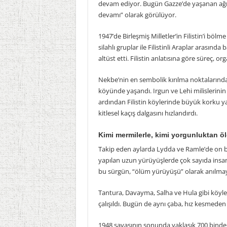
devam ediyor. Bugün Gazze’de yaşanan ağır y
devamı” olarak görülüyor.
1947’de Birleşmiş Milletler’in Filistin’i böl
silahlı gruplar ile Filistinli Araplar arasınd
altüst etti. Filistin anlatısına göre süreç, o
Nekbe’nin en sembolik kırılma noktalarında
köyünde yaşandı. Irgun ve Lehi milislerinin
ardından Filistin köylerinde büyük korku yay
kitlesel kaçış dalgasını hızlandırdı.
Kimi mermilerle, kimi yorgunluktan 
Takip eden aylarda Lydda ve Ramle’de on binl
yapılan uzun yürüyüşlerde çok sayıda insan 
bu sürgün, “ölüm yürüyüşü” olarak anılmay
Tantura, Davayma, Salha ve Hula gibi köyler
çalışıldı. Bugün de aynı çaba, hız kesmede
1948 savaşının sonunda yaklaşık 700 binden f