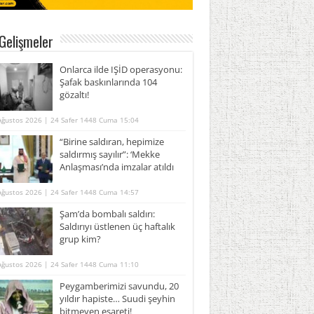
Gelişmeler
Onlarca ilde IŞİD operasyonu:
Şafak baskınlarında 104
gözaltı!
Ağustos 2026 | 24 Safer 1448 Cuma 15:04
“Birine saldıran, hepimize
saldırmış sayılır”: ‘Mekke
Anlaşması’nda imzalar atıldı
Ağustos 2026 | 24 Safer 1448 Cuma 14:57
Şam’da bombalı saldırı:
Saldırıyı üstlenen üç haftalık
grup kim?
Ağustos 2026 | 24 Safer 1448 Cuma 11:10
Peygamberimizi savundu, 20
yıldır hapiste… Suudi şeyhin
bitmeyen esareti!