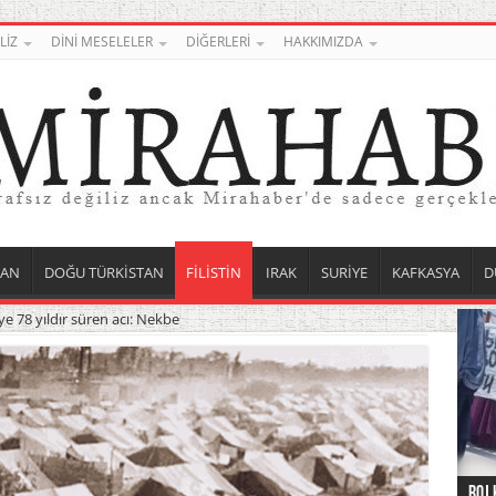
LİZ
DİNİ MESELELER
DİĞERLERİ
HAKKIMIZDA
TAN
DOĞU TÜRKİSTAN
FİLİSTİN
IRAK
SURİYE
KAFKASYA
D
e 78 yıldır süren acı: Nekbe
Roj 
Orta
Düny
Suri
Uygu