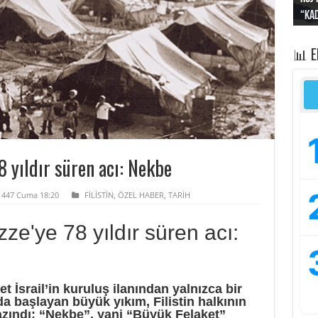
“Kad
Irak
yapt
kayı
bası
📊 
8 yıldır süren acı: Nekbe
 1447 Cuma 18:20
FİLİSTİN
,
ÖZEL HABER
,
TARİH
ze'ye 78 yıldır süren acı:
 İsrail’in kuruluş ilanından yalnızca bir
da başlayan büyük yıkım, Filistin halkının
kazındı: “Nekbe”, yani “Büyük Felaket”