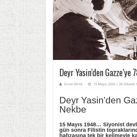
Deyr Yasin’den Gazze’ye 7
Evren Birlik
15 Mayıs 2026 | 28 Zilkade
Deyr Yasin'den Gaz
Nekbe
15 Mayıs 1948… Siyonist devlet
gün sonra Filistin toprakların
hafızasına tek bir kelimeyle 