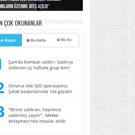
ınların üzerine ateş açıldı”
’a misilleme tehdidi!
ı… İsrail’in “timsah” planına fren!
tlar başladı
ldı, kabus yaşatıldı!
EN ÇOK OKUNANLAR
📊 Bu Ay
🔥 Bugün
📅 Bu Hafta
1
Şam’da bombalı saldırı: Saldırıyı
üstlenen üç haftalık grup kim?
2
Onlarca ilde IŞİD operasyonu:
Şafak baskınlarında 104 gözaltı!
3
"Birine saldıran, hepimize
saldırmış sayılır": 'Mekke
Anlaşması'nda imzalar atıldı