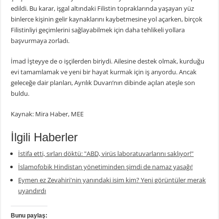
edildi. Bu karar, işgal altındaki Filistin topraklarında yaşayan yüz
binlerce kişinin gelir kaynaklarını kaybetmesine yol açarken, birçok
Filistinliyi geçimlerini sağlayabilmek için daha tehlikeli yollara
başvurmaya zorladı.
İmad İşteyye de o işçilerden biriydi. Ailesine destek olmak, kurduğu
evi tamamlamak ve yeni bir hayat kurmak için iş arıyordu. Ancak
geleceğe dair planları, Ayrılık Duvarı’nın dibinde açılan ateşle son
buldu.
Kaynak: Mira Haber, MEE
İlgili Haberler
İstifa etti, sırları döktü: "ABD, virüs laboratuvarlarını saklıyor!"
İslamofobik Hindistan yönetiminden şimdi de namaz yasağı!
Eymen ez Zevahiri'nin yanındaki isim kim? Yeni görüntüler merak
uyandırdı
Bunu paylaş: