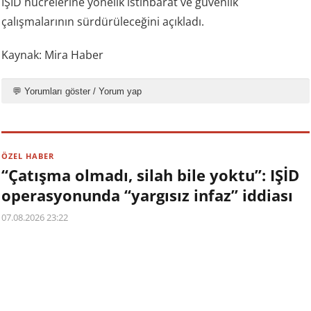
IŞİD hücrelerine yönelik istihbarat ve güvenlik
çalışmalarının sürdürüleceğini açıkladı.
Kaynak: Mira Haber
💬 Yorumları göster / Yorum yap
ÖZEL HABER
“Çatışma olmadı, silah bile yoktu”: IŞİD
operasyonunda “yargısız infaz” iddiası
07.08.2026 23:22