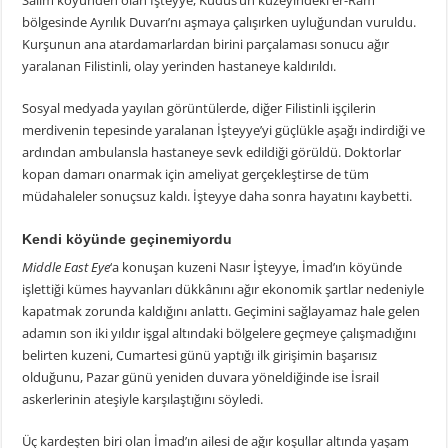
Salim köyünden olan İşteyye, Kudüs’ün kuzeyindeki er-Ram
bölgesinde Ayrılık Duvarı’nı aşmaya çalışırken uyluğundan vuruldu.
Kurşunun ana atardamarlardan birini parçalaması sonucu ağır
yaralanan Filistinli, olay yerinden hastaneye kaldırıldı.
Sosyal medyada yayılan görüntülerde, diğer Filistinli işçilerin
merdivenin tepesinde yaralanan İşteyye’yi güçlükle aşağı indirdiği ve
ardından ambulansla hastaneye sevk edildiği görüldü. Doktorlar
kopan damarı onarmak için ameliyat gerçekleştirse de tüm
müdahaleler sonuçsuz kaldı. İşteyye daha sonra hayatını kaybetti.
Kendi köyünde geçinemiyordu
Middle East Eye
‘a konuşan kuzeni Nasır İşteyye, İmad’ın köyünde
işlettiği kümes hayvanları dükkânını ağır ekonomik şartlar nedeniyle
kapatmak zorunda kaldığını anlattı. Geçimini sağlayamaz hale gelen
adamın son iki yıldır işgal altındaki bölgelere geçmeye çalışmadığını
belirten kuzeni, Cumartesi günü yaptığı ilk girişimin başarısız
olduğunu, Pazar günü yeniden duvara yöneldiğinde ise İsrail
askerlerinin ateşiyle karşılaştığını söyledi.
Üç kardeşten biri olan İmad’ın ailesi de ağır koşullar altında yaşam