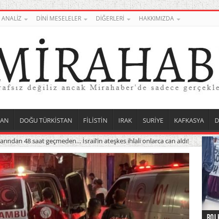
ANALİZ
DİNİ MESELELER
DİĞERLERİ
HAKKIMIZDA
TAN
DOĞU TÜRKİSTAN
FİLİSTİN
IRAK
SURİYE
KAFKASYA
D
rından 48 saat geçmeden… İsrail’in ateşkes ihlali onlarca can aldı!
Roj 
Orta
Düny
Suri
Uygu