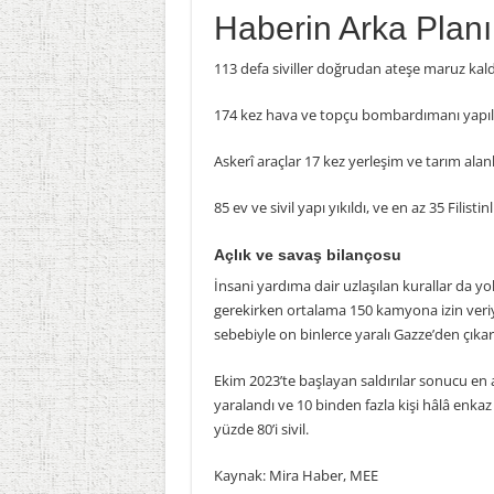
Haberin Arka Planı
113 defa siviller doğrudan ateşe maruz kald
174 kez hava ve topçu bombardımanı yapıl
Askerî araçlar 17 kez yerleşim ve tarım alan
85 ev ve sivil yapı yıkıldı, ve en az 35 Filistin
Açlık ve savaş bilançosu
İnsani yardıma dair uzlaşılan kurallar da y
gerekirken ortalama 150 kamyona izin veriyor
sebebiyle on binlerce yaralı Gazze’den çıka
Ekim 2023’te başlayan saldırılar sonucu en az
yaralandı ve 10 binden fazla kişi hâlâ enkaz 
yüzde 80’i sivil.
Kaynak: Mira Haber, MEE