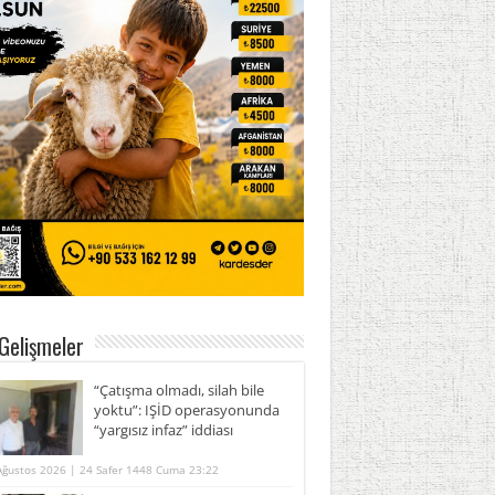
Gelişmeler
“Çatışma olmadı, silah bile
yoktu”: IŞİD operasyonunda
“yargısız infaz” iddiası
Ağustos 2026 | 24 Safer 1448 Cuma 23:22