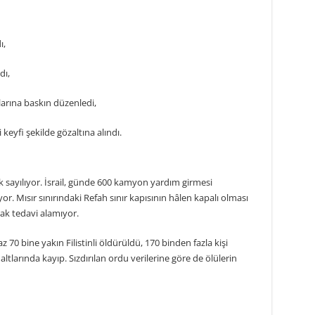
ı,
dı,
larına baskın düzenledi,
li keyfi şekilde gözaltına alındı.
ok sayılıyor. İsrail, günde 600 kamyon yardım girmesi
. Mısır sınırındaki Refah sınır kapısının hâlen kapalı olması
rak tedavi alamıyor.
 70 bine yakın Filistinli öldürüldü, 170 binden fazla kişi
altlarında kayıp. Sızdırılan ordu verilerine göre de ölülerin