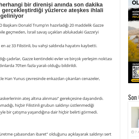
 herhangi bir direnişi anında son dakika
 gerçekleştirdiği yüzlerce ateşkes ihlali
geliniyor
ABD Başkanı Donald Trump’ın hazırladığı 20 maddelik Gazze
ile geçmeden, İsrail savaş uçakları ablukadaki Gazze’yi
az 33 Filistinli, bu vahşi saldırıda hayatını kaybetti.
dığı çadırlar, Gazze kentindeki evler ve birçok yerleşim noktası
arda 70’ten fazla yaralı olduğu bildirildi.
ikle Han Yunus çevresinde enkazdan çıkarılan cenazeler,
Son 
il askerlerinin ateş altına alınması” gerekçesine dayandırdı.
madığı, hiçbir Filistinli grubun saldırıyı üstlenmediği
le bir çatışma yaşandığına dair hiçbir belirti görmedi.
7 
üretme çabasından ibaret” olduğunu açıklayarak saldırıyı sert