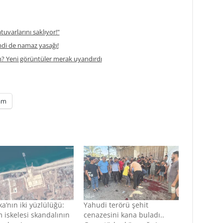
atuvarlarını saklıyor!"
di de namaz yasağı!
m? Yeni görüntüler merak uyandırdı
am
a’nın iki yüzlülüğü:
Yahudi terörü şehit
 iskelesi skandalının
cenazesini kana buladı..