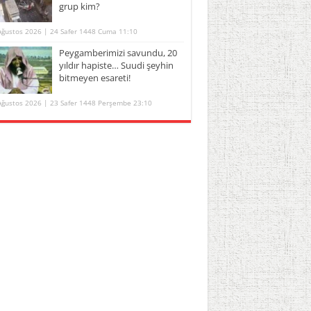
grup kim?
Ağustos 2026 | 24 Safer 1448 Cuma 11:10
Peygamberimizi savundu, 20
yıldır hapiste… Suudi şeyhin
bitmeyen esareti!
Ağustos 2026 | 23 Safer 1448 Perşembe 23:10