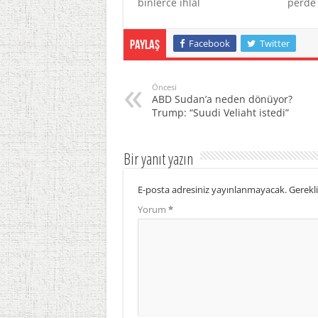
binlerce ihlal
perde 
Facebook
Twitter
Paylaş
Öncesi
ABD Sudan’a neden dönüyor?
Trump: “Suudi Veliaht istedi”
Bir yanıt yazın
E-posta adresiniz yayınlanmayacak.
Gerekli
Yorum
*