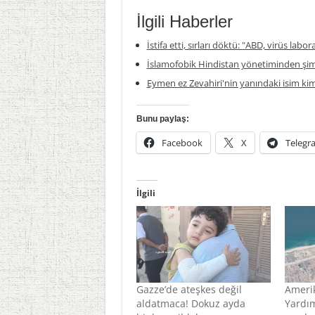
İlgili Haberler
İstifa etti, sırları döktü: "ABD, virüs labor
İslamofobik Hindistan yönetiminden şim
Eymen ez Zevahiri'nin yanındaki isim ki
Bunu paylaş:
Facebook
X
Telegr
İlgili
Gazze’de ateşkes değil
Amerik
aldatmaca! Dokuz ayda
Yardım