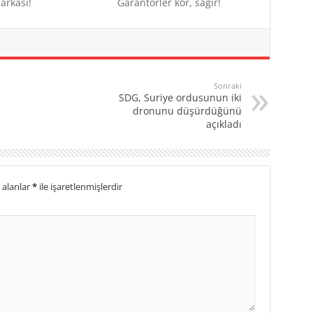
arkası!
Garantörler kör, sağır!
Sonraki
SDG, Suriye ordusunun iki
dronunu düşürdüğünü
açıkladı
 alanlar
*
ile işaretlenmişlerdir