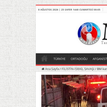
8 AĞUSTOS 2026 | 25 SAFER 1448 CUMARTESI 00:05
TÜRKİYE
ORTADOĞU
AFGANİS
Ana Sayfa
/
FİLİSTİN-İSRAİL SAVAŞI
/
BM kara