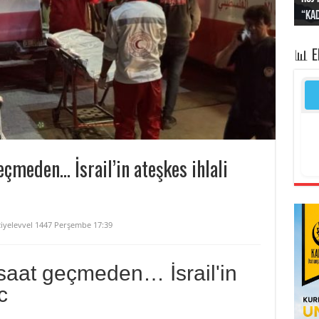
“Kad
Irak
yapt
kayı
bası
📊 
çmeden… İsrail’in ateşkes ihlali
iyelevvel 1447 Perşembe 17:39
saat geçmeden… İsrail'in
c