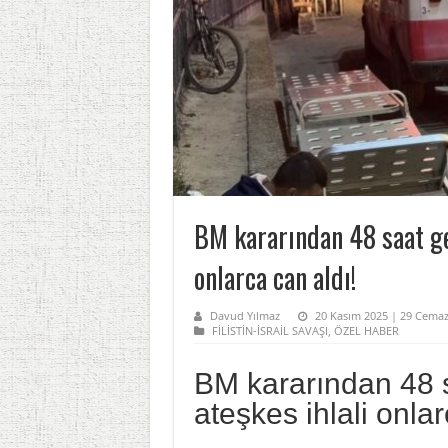
BM kararından 48 saat ge
onlarca can aldı!
Davud Yılmaz
20 Kasım 2025 | 29 Cemaz
FİLİSTİN-İSRAİL SAVAŞI
,
ÖZEL HABER
BM kararından 48 
ateşkes ihlali onlar