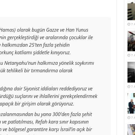
7 
 (Hamas) olarak bugün Gazze ve Han Yunus
nin gerçekleştirdiği ve aralarında çocuklar ile
 halkımızdan 25’ten fazla şehidin
rkunç katliamı şiddetle kınıyoruz.
7 
usu Netanyahu’nun halkımıza yönelik soykırımı
k tehlikeli bir tırmandırma olarak
7 
dığına dair Siyonist iddiaları reddediyoruz ve
düğü suçlarını ve ihlallerini gerekçelendirmek
apaçık bir girişim olarak görüyoruz.
mzalanmasından bu yana 300’den fazla şehit
7 
ı ve patlatılması, Refah kara sınır kapısının
e bölgesel garantöre karşı İsrail’in açık bir