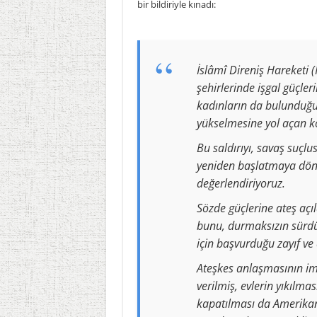
bir bildiriyle kınadı:
İslâmî Direniş Hareketi
şehirlerinde işgal güçleri
kadınların da bulunduğu
yükselmesine yol açan ko
Bu saldırıyı, savaş suçl
yeniden başlatmaya dönü
değerlendiriyoruz.
Sözde güçlerine ateş açıl
bunu, durmaksızın sürdür
için başvurduğu zayıf ve 
Ateşkes anlaşmasının i
verilmiş, evlerin yıkılmas
kapatılması da Amerikan v