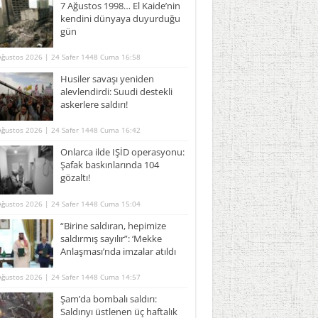
7 Ağustos 1998… El Kaide’nin
kendini dünyaya duyurduğu
gün
Ağustos 2026 | 24 Safer 1448 Cuma 16:58
Husiler savaşı yeniden
alevlendirdi: Suudi destekli
askerlere saldırı!
Ağustos 2026 | 24 Safer 1448 Cuma 16:42
Onlarca ilde IŞİD operasyonu:
Şafak baskınlarında 104
gözaltı!
Ağustos 2026 | 24 Safer 1448 Cuma 15:04
“Birine saldıran, hepimize
saldırmış sayılır”: ‘Mekke
Anlaşması’nda imzalar atıldı
Ağustos 2026 | 24 Safer 1448 Cuma 14:57
Şam’da bombalı saldırı:
Saldırıyı üstlenen üç haftalık