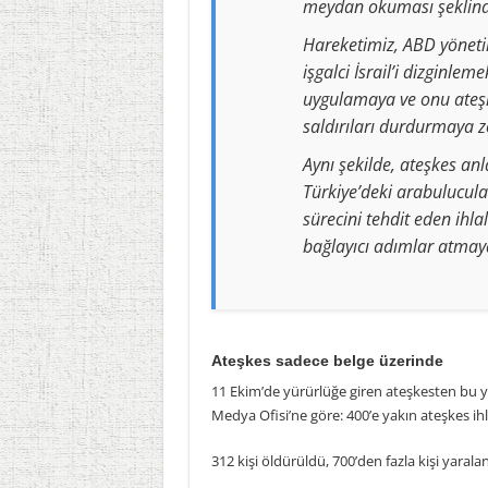
meydan okuması şeklind
Hareketimiz, ABD yönetim
işgalci İsrail’i dizginlem
uygulamaya ve onu ateşk
saldırıları durdurmaya z
Aynı şekilde, ateşkes anl
Türkiye’deki arabulucula
sürecini tehdit eden ihla
bağlayıcı adımlar atmaya
Ateşkes sadece belge üzerinde
11 Ekim’de yürürlüğe giren ateşkesten bu yan
Medya Ofisi’ne göre: 400’e yakın ateşkes ihl
312 kişi öldürüldü, 700’den fazla kişi yaralan