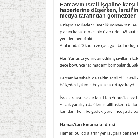
Hamas’ın İsrail işgaline karşı
haberlerine düşerken, İsrail’in
medya tarafından görmezden 
Birleşmiş Milletler Güvenlik Konseyi’nin, 
planını kabul etmesinin üzerinden 48 saat b
yeniden hedef aldı.
Aralarında 20 kadın ve çocuğun bulunduğu en 
Han Yunus’ta yerinden edilmiş sivillerin kal
gece boyunca “acımadan” bombalandı. Saldırıl
Perşembe sabahı da saldırılar sürdü. Özell
bölgedeki yıkımın boyutunu ortaya koydu.
İsrail ordusu, saldırıları “Han Yunus’ta İsra
Ancak yaralı ya da ölen İsrailli askerin bulun
kanıtlanırken, bölgedeki yerel medya da böy
Hamas’tan kınama bildirisi
Hamas, bu iddiaların “yeni suçlara bahane 