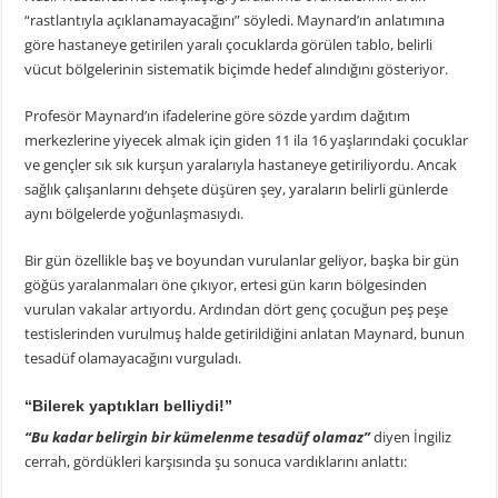
“rastlantıyla açıklanamayacağını” söyledi. Maynard’ın anlatımına
göre hastaneye getirilen yaralı çocuklarda görülen tablo, belirli
vücut bölgelerinin sistematik biçimde hedef alındığını gösteriyor.
Profesör Maynard’ın ifadelerine göre sözde yardım dağıtım
merkezlerine yiyecek almak için giden 11 ila 16 yaşlarındaki çocuklar
ve gençler sık sık kurşun yaralarıyla hastaneye getiriliyordu. Ancak
sağlık çalışanlarını dehşete düşüren şey, yaraların belirli günlerde
aynı bölgelerde yoğunlaşmasıydı.
Bir gün özellikle baş ve boyundan vurulanlar geliyor, başka bir gün
göğüs yaralanmaları öne çıkıyor, ertesi gün karın bölgesinden
vurulan vakalar artıyordu. Ardından dört genç çocuğun peş peşe
testislerinden vurulmuş halde getirildiğini anlatan Maynard, bunun
tesadüf olamayacağını vurguladı.
“Bilerek yaptıkları belliydi!”
“Bu kadar belirgin bir kümelenme tesadüf olamaz”
diyen İngiliz
cerrah, gördükleri karşısında şu sonuca vardıklarını anlattı: