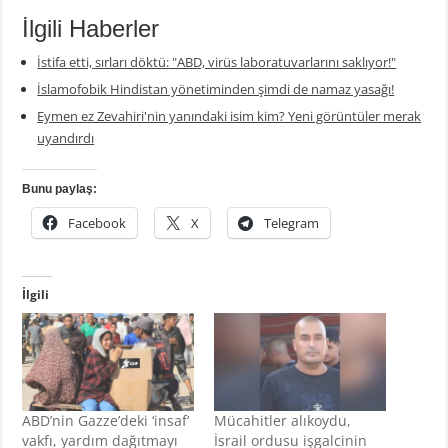
İlgili Haberler
İstifa etti, sırları döktü: "ABD, virüs laboratuvarlarını saklıyor!"
İslamofobik Hindistan yönetiminden şimdi de namaz yasağı!
Eymen ez Zevahiri'nin yanındaki isim kim? Yeni görüntüler merak
uyandırdı
Bunu paylaş:
Facebook
X
Telegram
İlgili
ABD’nin Gazze’deki ‘insaf’
Mücahitler alıkoydu,
vakfı, yardım dağıtmayı
İsrail ordusu işgalcinin