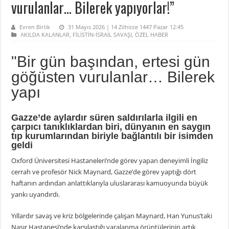
vurulanlar… Bilerek yapıyorlar!”
Evren Birlik
31 Mayıs 2026 | 14 Zilhicce 1447 Pazar 12:45
AKILDA KALANLAR
,
FİLİSTİN-İSRAİL SAVAŞI
,
ÖZEL HABER
"Bir gün başından, ertesi gün
göğüsten vurulanlar… Bilerek
yapı
Gazze’de aylardır süren saldırılarla ilgili en
çarpıcı tanıklıklardan biri, dünyanın en saygın
tıp kurumlarından biriyle bağlantılı bir isimden
geldi
Oxford Üniversitesi Hastaneleri’nde görev yapan deneyimli İngiliz
cerrah ve profesör Nick Maynard, Gazze’de görev yaptığı dört
haftanın ardından anlattıklarıyla uluslararası kamuoyunda büyük
yankı uyandırdı.
Yıllardır savaş ve kriz bölgelerinde çalışan Maynard, Han Yunus’taki
Nasır Hastanesi’nde karşılaştığı yaralanma örüntülerinin artık