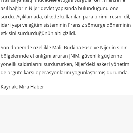
Fransa’ya karşı mücadele ettiğini vurgularken, Fransa ile
asıl bağların Nijer devlet yapısında bulunduğunu öne
sürdü. Açıklamada, ülkede kullanılan para birimi, resmi dil,
idari yapı ve eğitim sisteminin Fransız sömürge döneminin
etkisini sürdürdüğünün altı çizildi.
Son dönemde özellikle Mali, Burkina Faso ve Nijer’in sınır
bölgelerinde etkinliğini artıran JNIM, güvenlik güçlerine
yönelik saldırılarını sürdürürken, Nijer’deki askeri yönetim
de örgüte karşı operasyonlarını yoğunlaştırmış durumda.
Kaynak: Mira Haber
💬 Yorumları göster / Yorum yap
ORTADOĞU