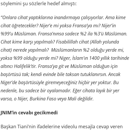
söylemini şu sözlerle hedef almıştı:
“Onlara cihat yaptıklarına inandırmaya çalışıyorlar. Ama kime
cihat öğretecekler? Nijer’e mi yoksa Fransa’ya mı? Nijer’in
%99’u Müslüman. Fransa’nınsa sadece %2 ila %3’ü Müslüman.
Cihat kime karşı yapılmalı? Fisabilillah cihat (Allah yolunda
cihat) nerede yapılmalı? Müslümanların %2 olduğu yerde mi,
yoksa %99 olduğu yerde mi? Niger, İslam’ın 1400 yıllık tarihinde
altıncı Halifelik’tir. Fransa’ya git ve Müslüman olduğun için
başörtüsü tak; kendi evinde bile taksan tutuklanırsın. Ancak
Niger’de başörtüsüyle giremeyeceğiniz hiçbir yer yoktur. Bu
nedenle, bu sadece bir oyalamadır. Eğer cihata layık bir yer
varsa, o Nijer, Burkina Faso veya Mali değildir.
JNIM’in cevabı gecikmedi
Başkan Tiani’nin ifadelerine videolu mesajla cevap veren