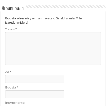
Bir yanıt yazın
E-posta adresiniz yayınlanmayacak.
Gerekli alanlar
*
ile
işaretlenmişlerdir
Yorum
*
Ad
*
E-posta
*
İnternet sitesi