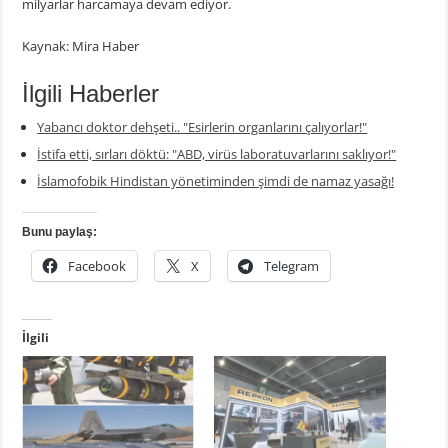
milyarlar harcamaya devam ediyor.
Kaynak: Mira Haber
İlgili Haberler
Yabancı doktor dehşeti.. "Esirlerin organlarını çalıyorlar!"
İstifa etti, sırları döktü: "ABD, virüs laboratuvarlarını saklıyor!"
İslamofobik Hindistan yönetiminden şimdi de namaz yasağı!
Bunu paylaş:
Facebook
X
Telegram
İlgili