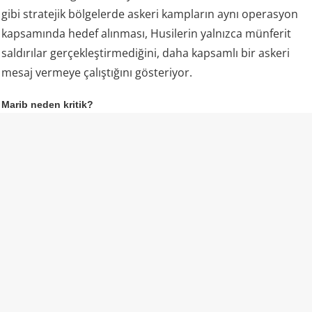
gibi stratejik bölgelerde askeri kampların aynı operasyon
kapsamında hedef alınması, Husilerin yalnızca münferit
saldırılar gerçekleştirmediğini, daha kapsamlı bir askeri
mesaj vermeye çalıştığını gösteriyor.
Marib neden kritik?
Husilerin özellikle Marib’i hedef alması dikkat çekiyor.
Marib, Yemen hükümetinin kuzeydeki en önemli
kalelerinden biri olmasının yanı sıra ülkenin enerji
kaynakları açısından da stratejik öneme sahip. Bölgedeki
petrol ve doğal gaz sahaları ile enerji altyapısı, Yemen’deki
güç mücadelesinin en önemli unsurlarından biri.
Dolayısıyla Marib çevresindeki askeri hareketlilik, yalnızca
cephe hattındaki bir çatışma anlamına gelmiyor. Husilerin
burada hükümet güçlerine yönelik baskıyı artırması,