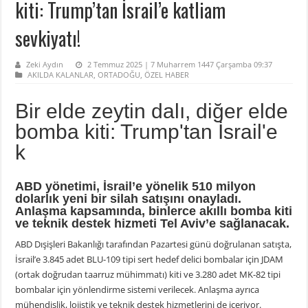
kiti: Trump’tan İsrail’e katliam
sevkiyatı!
Zeki Aydın
2 Temmuz 2025 | 7 Muharrem 1447 Çarşamba 09:37
AKILDA KALANLAR
,
ORTADOĞU
,
ÖZEL HABER
Bir elde zeytin dalı, diğer elde
bomba kiti: Trump'tan İsrail'e
k
ABD yönetimi, İsrail’e yönelik 510 milyon
dolarlık yeni bir silah satışını onayladı.
Anlaşma kapsamında, binlerce akıllı bomba kiti
ve teknik destek hizmeti Tel Aviv’e sağlanacak.
ABD Dışişleri Bakanlığı tarafından Pazartesi günü doğrulanan satışta,
İsrail’e 3.845 adet BLU-109 tipi sert hedef delici bombalar için JDAM
(ortak doğrudan taarruz mühimmatı) kiti ve 3.280 adet MK-82 tipi
bombalar için yönlendirme sistemi verilecek. Anlaşma ayrıca
mühendislik, lojistik ve teknik destek hizmetlerini de içeriyor.