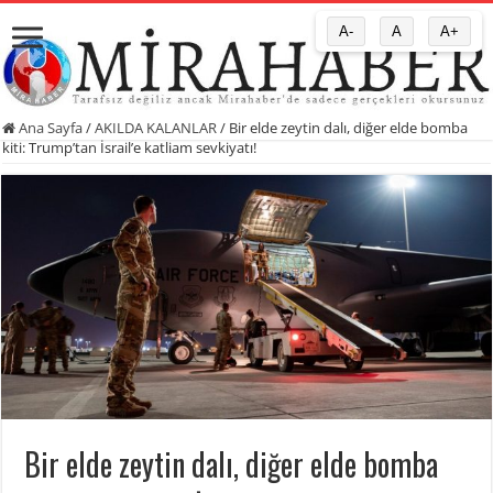
A-
A
A+
Ana Sayfa
/
AKILDA KALANLAR
/
Bir elde zeytin dalı, diğer elde bomba
kiti: Trump’tan İsrail’e katliam sevkiyatı!
Bir elde zeytin dalı, diğer elde bomba