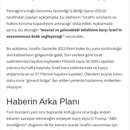
Pentagon’a bağlı Savunma Güvenliği İş Birliği Ajansı (DSCA)
tarafından yapılan açıklamada, bu silahların “İsrail’in sınırlarını ve
halkını koruma kapasitesini artıracağı” iddia edildi. Açıklamada
ayrıca, bu desteğin
“mevcut ve gelecekteki tehditlere karşı İsrail’in
savunmasına katkı sağlayacağı”
savunuldu.
Bu açıklama, İsrail’in Gazze’de 2023 Ekim’inden bu yana sürdürdüğü
sivil katliamların gölgesinde geldi. Son verilere göre İsrail
saldırılarında hayatını kaybeden Filistinli sayısı 56.500’ü aşarken
yalnızca bu hafta başında, İsrail hava saldırılarında ve topçu
atışlarında en az 97 Filistinli hayatını kaybetti. Ölenlerin büyük kısmı,
daha önce “güvenli bölge” ilan edilen yerlerde toplanmış sivillerden
oluşuyor.
Haberin Arka Planı
Tüm bunların yanı sıra, başkanlık koltuğuna oturduğu andan
itibaren savaşları bitireceğini söyleyen barış elçisi (!) Trump, “ABD
önceliğimiz” sloganını da bir kenara atarak İsrail’in savunması için