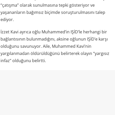
“çatışma” olarak sunulmasına tepki gösteriyor ve
yaşananların bağımsız biçimde soruşturulmasını talep
ediyor.
İzzet Kavi ayrıca oğlu Muhammed’in IŞİD’le herhangi bir
bağlantısının bulunmadığını, aksine oğlunun IŞİD’e karşı
olduğunu savunuyor. Aile, Muhammed Kavi’nin
yargılanmadan öldürüldüğünü belirterek olayın “yargısız
infaz” olduğunu belirtti.
Gergerlioğlu: “Müfettiş görevlendirilmeli”
DEM Parti Kocaeli Milletvekili Ömer Faruk Gergerlioğlu da
aile tarafından dile getirilen iddiaların ardından olayın
bütün yönleriyle araştırılması gerektiğini söyledi.
Gergerlioğlu, resmi makamların açıklamaları ile aile
bireylerinin anlattıkları arasında ciddi çelişkiler