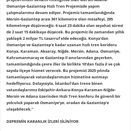
Osmaniye-Gaziantep Hızlı Tren Projemizde yapım
çalışmalarımız devam ediyor. Projemiz tamamlandığında
Mersin-Gaziantep arası 361 kilometre olan mesafeyi, 295
kilometreye düşüreceğiz. 6 saat 23 dakika olan seyahat süresi
de 2 saat 15 dakikaya düşecek. Bu projemiz ile zamandan yıllık
yaklaşık 2 milyar TL tasarruf elde edeceğiz. Konya’dan
Osmaniye ve Gaziantep’e kadar uzanan hızlı tren koridoru
Konya, Karaman, Aksaray, Niğde, Mersin, Adana, Osmaniye,
Kahramanmaraş ve Gaziantep il sınırlarından geçerken,
tamamlandığında çevre iller ile birlikte 10’dan fazla il ve çok
sayıda ilçeye hizmet verecek. Bu projemizi 2025 yılında
tamamlayarak vatandaşlarımızın hizmetine sunmayı
hedefliyoruz. Dolayısıyla, İstanbul’dan trene binen
vatandaşlarımız Eskişehir-Ankara-Konya-Karaman-Niğde-
Mersin ve Adana üzerinden Hızlı Tren konforu ile güvenli bir
yolculuk yaparak Osmaniye’ye, oradan da Gaziantep’e
ulaşabilecek.”
DEPREMİN KARANLIK İZLERİ SİLİNİYOR