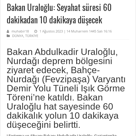
Bakan Uraloğlu: Seyahat süresi 60
dakikadan 10 dakikaya düşecek
muhabir18
1 Ağustos 2023 | 14 Muharrem 1445 Salı 16:16
DÜNYA
,
TÜRKİYE
Bakan Abdulkadir Uraloğlu,
Nurdağı deprem bölgesini
ziyaret edecek, Bahçe-
Nurdağı (Fevzipaşa) Varyantı
Demir Yolu Tüneli Işık Görme
Töreni’ne katıldı. Bakan
Uraloğlu hat sayesinde 60
dakikalık yolun 10 dakikaya
düşeceğini belirtti.
Ulaştırma ve Altyapı Bakanı Abdulkadir Uraloğlu, Gaziantep’te