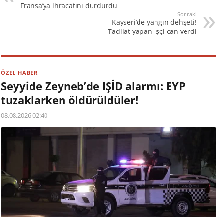
Fransa’ya ihracatını durdurdu
Sonraki
Kayseri’de yangın dehşeti!
Tadilat yapan işçi can verdi
ÖZEL HABER
Seyyide Zeyneb’de IŞİD alarmı: EYP
tuzaklarken öldürüldüler!
08.08.2026 02:40