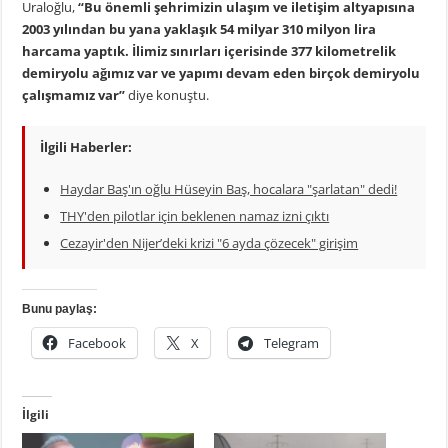
Uraloğlu,
“Bu önemli şehrimizin ulaşım ve iletişim altyapısına
2003 yılından bu yana yaklaşık 54 milyar 310 milyon lira
harcama yaptık. İlimiz sınırları içerisinde 377 kilometrelik
demiryolu ağımız var ve yapımı devam eden birçok demiryolu
çalışmamız var”
diye konuştu.
İlgili Haberler:
Haydar Baş'ın oğlu Hüseyin Baş, hocalara "şarlatan" dedi!
THY'den pilotlar için beklenen namaz izni çıktı
Cezayir'den Nijer’deki krizi "6 ayda çözecek" girişim
Bunu paylaş:
Facebook
X
Telegram
İlgili