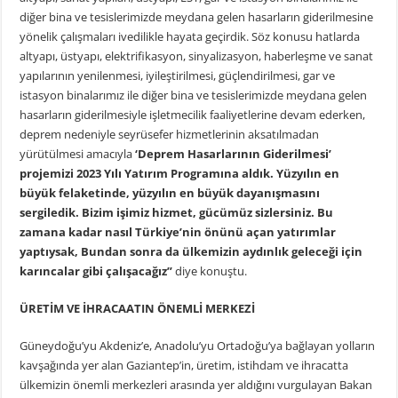
diğer bina ve tesislerimizde meydana gelen hasarların giderilmesine
yönelik çalışmaları ivedilikle hayata geçirdik. Söz konusu hatlarda
altyapı, üstyapı, elektrifikasyon, sinyalizasyon, haberleşme ve sanat
yapılarının yenilenmesi, iyileştirilmesi, güçlendirilmesi, gar ve
istasyon binalarımız ile diğer bina ve tesislerimizde meydana gelen
hasarların giderilmesiyle işletmecilik faaliyetlerine devam ederken,
deprem nedeniyle seyrüsefer hizmetlerinin aksatılmadan
yürütülmesi amacıyla
‘Deprem Hasarlarının Giderilmesi’
projemizi 2023 Yılı Yatırım Programına aldık. Yüzyılın en
büyük felaketinde, yüzyılın en büyük dayanışmasını
sergiledik. Bizim işimiz hizmet, gücümüz sizlersiniz. Bu
zamana kadar nasıl Türkiye’nin önünü açan yatırımlar
yaptıysak, Bundan sonra da ülkemizin aydınlık geleceği için
karıncalar gibi çalışacağız”
diye konuştu.
ÜRETİM VE İHRACAATIN ÖNEMLİ MERKEZİ
Güneydoğu’yu Akdeniz’e, Anadolu’yu Ortadoğu’ya bağlayan yolların
kavşağında yer alan Gaziantep’in, üretim, istihdam ve ihracatta
ülkemizin önemli merkezleri arasında yer aldığını vurgulayan Bakan