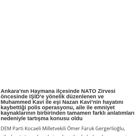
Ankara’nın Haymana ilçesinde NATO Zirvesi
öncesinde IŞİD’e yönelik düzenlenen ve
Muhammed Kavi ile eşi Nazan Kavi’nin hayatını
kaybettiği polis operasyonu, aile ile emniyet
kaynaklarının birbirinden tamamen farklı anlatımları
nedeniyle tartışma konusu oldu
DEM Parti Kocaeli Milletvekili Ömer Faruk Gergerlioğlu,