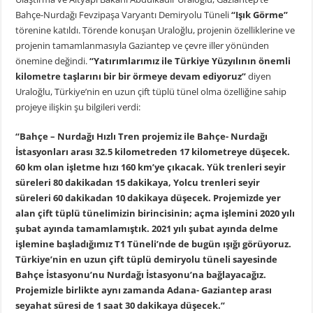
Bahçe-Nurdağı Fevzipaşa Varyantı Demiryolu Tüneli
“Işık Görme”
törenine katıldı. Törende konuşan Uraloğlu, projenin özelliklerine ve
projenin tamamlanmasıyla Gaziantep ve çevre iller yönünden
önemine değindi.
“Yatırımlarımız ile Türkiye Yüzyılının önemli
kilometre taşlarını bir bir örmeye devam ediyoruz”
diyen
Uraloğlu, Türkiye’nin en uzun çift tüplü tünel olma özelliğine sahip
projeye ilişkin şu bilgileri verdi:
“Bahçe – Nurdağı Hızlı Tren projemiz ile Bahçe- Nurdağı
İstasyonları arası 32.5 kilometreden 17 kilometreye düşecek.
60 km olan işletme hızı 160 km’ye çıkacak. Yük trenleri seyir
süreleri 80 dakikadan 15 dakikaya, Yolcu trenleri seyir
süreleri 60 dakikadan 10 dakikaya düşecek. Projemizde yer
alan çift tüplü tünelimizin birincisinin; açma işlemini 2020 yılı
şubat ayında tamamlamıştık. 2021 yılı şubat ayında delme
işlemine başladığımız T1 Tüneli’nde de bugün ışığı görüyoruz.
Türkiye’nin en uzun çift tüplü demiryolu tüneli sayesinde
Bahçe İstasyonu’nu Nurdağı İstasyonu’na bağlayacağız.
Projemizle birlikte aynı zamanda Adana- Gaziantep arası
seyahat süresi de 1 saat 30 dakikaya düşecek.”