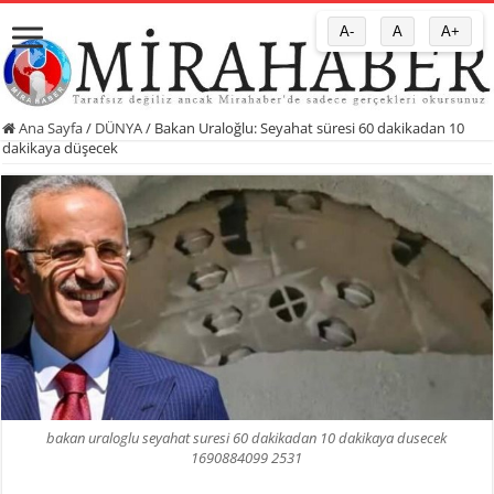
A-
A
A+
Ana Sayfa
/
DÜNYA
/
Bakan Uraloğlu: Seyahat süresi 60 dakikadan 10
dakikaya düşecek
bakan uraloglu seyahat suresi 60 dakikadan 10 dakikaya dusecek
1690884099 2531