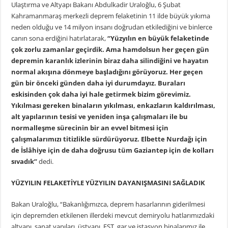
Ulaştırma ve Altyapı Bakanı Abdulkadir Uraloğlu, 6 Şubat
Kahramanmaraş merkezli deprem felaketinin 11 ilde büyük yıkıma
neden olduğu ve 14 milyon insanı doğrudan etkilediğini ve binlerce
canın sona erdiğini hatırlatarak,
“Yüzyılın en büyük felaketinde
çok zorlu zamanlar geçirdik. Ama hamdolsun her geçen gün
depremin karanlık izlerinin biraz daha silindiğini ve hayatın
normal akışına dönmeye başladığını görüyoruz. Her geçen
gün bir önceki günden daha iyi durumdayız. Buraları
eskisinden çok daha iyi hale getirmek bizim görevimiz.
Yıkılması gereken binaların yıkılması, enkazların kaldırılması,
alt yapılarının tesisi ve yeniden inşa çalışmaları ile bu
normalleşme sürecinin bir an evvel bitmesi için
çalışmalarımızı titizlikle sürdürüyoruz. Elbette Nurdağı için
de İslâhiye için de daha doğrusu tüm Gaziantep için de kolları
sıvadık”
dedi.
YÜZYILIN FELAKETİYLE YÜZYILIN DAYANIŞMASINI SAĞLADIK
Bakan Uraloğlu, “Bakanlığımızca, deprem hasarlarının giderilmesi
için depremden etkilenen illerdeki mevcut demiryolu hatlarımızdaki
altyapı, sanat yapıları, üstyapı, EST, gar ve istasyon binalarımız ile