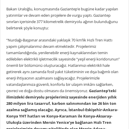
Bakan Uraloğlu, konuşmasında Gaziantep’e bugüne kadar yapılan
yatırımlar ve devam eden projelere de vurgu yaptı. Gaziantep
sınırları içerisinde 377 kilometrelik demiryolu ağının bulunduğunu
belirterek şöyle konuştu:
“Nurdağı-Başpınar arasındaki yaklaşık 70 km’lik Hızlı Tren Hattı
yapım çalışmalarımız devam etmektedir. Projelerimiz
tamamlandığında, yenilenebilir enerji kaynaklarından temin
edilebilen elektrikli işletmecilik sayesinde “yeşil enerji koridorunun”
önemli bir bölümünü oluşturacağız. Hatlarımızı elektrikli hale
getirerek aynı zamanda fosil yakıt tüketiminin ve dışa bağımlı olan
enerji ihtiyacının azalmasını sağlayacağız. Projelerimizle
vatandaşlarımıza güvenli, konforlu bir ulaşım imkânı sağlarken,
çevreci ve doğa dostu olmasını da önemsiyoruz.
Gaziantep’teki
ilimizdeki demiryolu projelerimiz sayesinde enerjiden yıllık
280 milyon lira tasarruf, karbon salınımından ise 26 bin ton
azalma sağlamış olacağız. Ayrıca, İstanbul-Eskişehir-Ankara-
Konya YHT hatları ve Konya-Karaman ile Konya-Aksaray-
Ulukışla üzerinden Mersin Yenice’ye bağlanan Hızlı Tren
projelerimizin devamı niteliğinde olan Mersin-Adana-