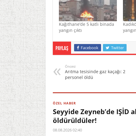
Kağıthane’de 5 katlı binada
Kadıkö
yangın çıktı
yangın
Facebook
Twitter
Paylaş
Öncesi
Arıtma tesisinde gaz kaçağı: 2
personel öldü
ÖZEL HABER
Seyyide Zeyneb’de IŞİD a
öldürüldüler!
08.08.2026 02:40