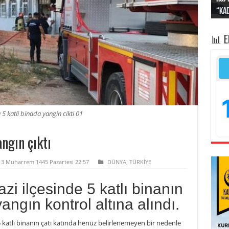
“Kad
Irak
yapt
kayı
bası
📊 
5 katli binada yangin cikti 01
angın çıktı
3 Muharrem 1445 Pazartesi 22:57
DÜNYA
,
TÜRKİYE
i ilçesinde 5 katlı binanın
angın kontrol altına alındı.
 katlı binanın çatı katında henüz belirlenemeyen bir nedenle