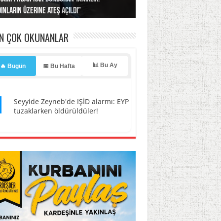
ınların üzerine ateş açıldı”
’a misilleme tehdidi!
ı… İsrail’in “timsah” planına fren!
tlar başladı
ldı, kabus yaşatıldı!
EN ÇOK OKUNANLAR
📊 Bu Ay
🔥 Bugün
📅 Bu Hafta
1
Seyyide Zeyneb'de IŞİD alarmı: EYP
tuzaklarken öldürüldüler!