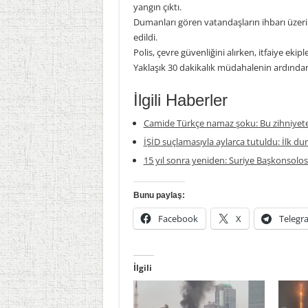
yangın çıktı.
Dumanları gören vatandaşların ihbarı üzerine 
edildi.
Polis, çevre güvenliğini alırken, itfaiye ekip
Yaklaşık 30 dakikalık müdahalenin ardından 
İlgili Haberler
Camide Türkçe namaz şoku: Bu zihniyete
İŞİD suçlamasıyla aylarca tutuldu: İlk du
15 yıl sonra yeniden: Suriye Başkonsolosl
Bunu paylaş:
Facebook
X
Telegr
İlgili