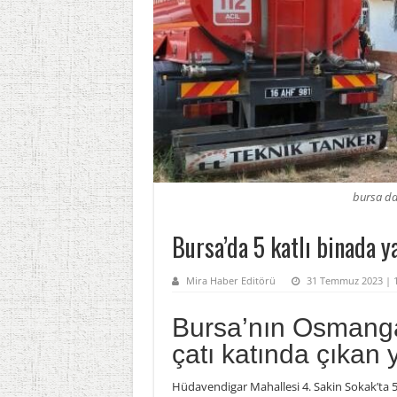
bursa da 
Bursa’da 5 katlı binada y
Mira Haber Editörü
31 Temmuz 2023 | 1
Bursa’nın Osmangaz
çatı katında çıkan y
Hüdavendigar Mahallesi 4. Sakin Sokak’ta 5