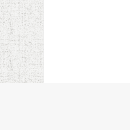
Şam’da IŞİD’in bombalı saldırı planı ç
Suriye güvenlik güçleri, başkent Şam
bombalı saldırı girişimini engelledi