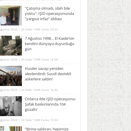
“Çatışma olmadı, silah bile
yoktu”: IŞİD operasyonunda
“yargısız infaz” iddiası
Ağustos 2026 | 24 Safer 1448 Cuma 23:22
7 Ağustos 1998… El Kaide’nin
kendini dünyaya duyurduğu
gün
Ağustos 2026 | 24 Safer 1448 Cuma 16:58
Husiler savaşı yeniden
alevlendirdi: Suudi destekli
askerlere saldırı!
Ağustos 2026 | 24 Safer 1448 Cuma 16:42
Onlarca ilde IŞİD operasyonu:
Şafak baskınlarında 104
gözaltı!
Ağustos 2026 | 24 Safer 1448 Cuma 15:04
“Birine saldıran, hepimize