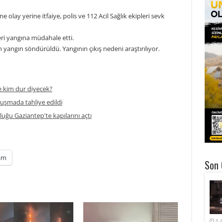
olay yerine itfaiye, polis ve 112 Acil Sağlık ekipleri sevk
leri yangına müdahale etti.
yangın söndürüldü. Yangının çıkış nedeni araştırılıyor.
 kim dur diyecek?
ruşmada tahliye edildi
uğu Gaziantep'te kapılarını açtı
am
Son 
8 