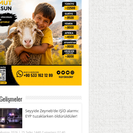
Gelişmeler
Seyyide Zeyneb’de IŞİD alarmı:
EYP tuzaklarken öldürüldüler!
Ağustos 2026 | 25 Safer 1448 Cumartesi 02:40