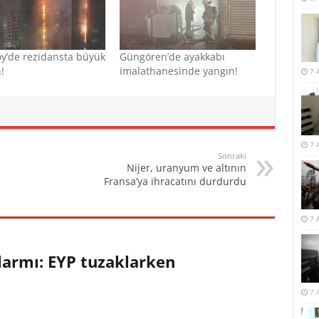
y’de rezidansta büyük
Güngören’de ayakkabı
!
imalathanesinde yangın!
7 
7 
Sonraki
Nijer, uranyum ve altının
Fransa’ya ihracatını durdurdu
7 
larmı: EYP tuzaklarken
7 