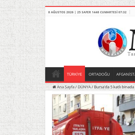
8 AĞUSTOS 2026 | 25 SAFER 1448 CUMARTESI 07:32
TÜRKİYE
ORTADOĞU
AFGANİST
Ana Sayfa
/
DÜNYA
/
Bursa’da 5 katlı binada 