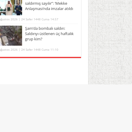
saldırmış sayılır”: ‘Mekke
Anlaşması’nda imzalar atıldı
Ağustos 2026 | 24 Safer 1448 Cuma 14:57
Şam’da bombalı saldırı:
Saldırıyı üstlenen üç haftalık
grup kim?
Ağustos 2026 | 24 Safer 1448 Cuma 11:10