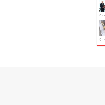
7 
7 
ökertildi: İki kişi etkisiz hale getirildi
’ın güneyindeki Seyyide Zeyneb bölgesinde IŞİD’in
ğini duyurdu. Operasyonda, yol kenarına el yapımı