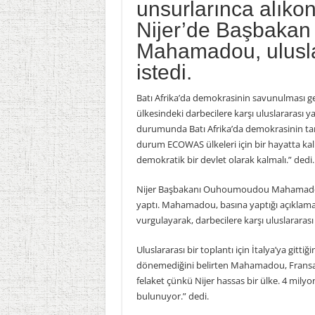
unsurlarınca alıkon
Nijer’de Başbaka
Mahamadou, ulusla
istedi.
Batı Afrika’da demokrasinin savunulması g
ülkesindeki darbecilere karşı uluslararası y
durumunda Batı Afrika’da demokrasinin t
durum ECOWAS ülkeleri için bir hayatta kalma
demokratik bir devlet olarak kalmalı.” dedi.
Nijer Başbakanı Ouhoumoudou Mahamadou, ü
yaptı. Mahamadou, basına yaptığı açıklama
vurgulayarak, darbecilere karşı uluslararas
Uluslararası bir toplantı için İtalya’ya gitti
dönemediğini belirten Mahamadou, Fransa’
felaket çünkü Nijer hassas bir ülke. 4 milyo
bulunuyor.” dedi.