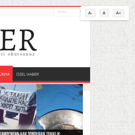
A-
A
A+
ÜNYA
ÖZEL HABER
Kampı’ndan kan donduran tanıklık:
doğu’da tansiyon yükseliyor: Suriye’den
anın yapamadığını hayvan hakları örgütü
ye büyükelçisi duyurdu: Türk okuluna ön
r olmanın bedeli: Bir videosu izlendi diye evi