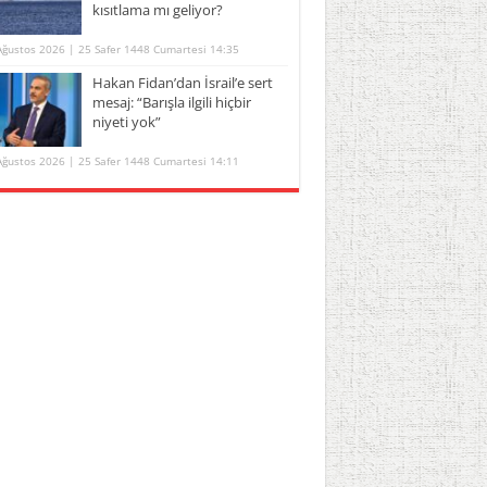
kısıtlama mı geliyor?
Ağustos 2026 | 25 Safer 1448 Cumartesi 14:35
Hakan Fidan’dan İsrail’e sert
mesaj: “Barışla ilgili hiçbir
niyeti yok”
Ağustos 2026 | 25 Safer 1448 Cumartesi 14:11