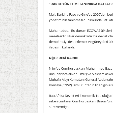
“DARBE YÖNETİMİ TANINIRSA BATI AFR
Mali, Burkina Faso ve Gine’de 2020’den ber
yönetiminin tanınması durumunda Batı Afri
Mahamadou, “Bu durum ECOWAS ülkeleri için 
meselesidir. Nijer demokratik bir devlet o
demokrasiyi desteklemek ve güneydeki ülkele
ifadesini kullandı.
NİJER’DEKİ DARBE
Nijer’de Cumhurbaşkanı Muhammed Bazum,
unsurlarınca alıkonulmuş ve o akşam ask
Muhafız Alayı Komutanı General Abdurrah
Konseyi (CNSP) isimli cuntanın liderliğini 
Batı Afrika Devletleri Ekonomik Topluluğu
askeri cuntaya, Cumhurbaşkanı Bazum’un se
süre vermişti.