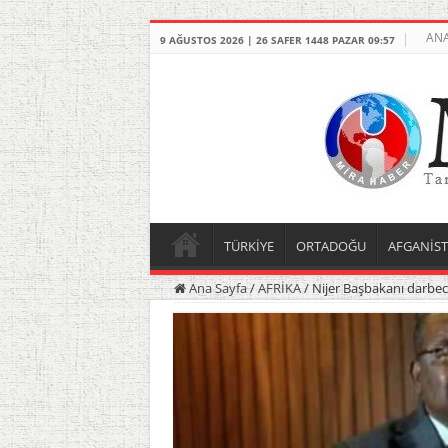
ANA
9 AĞUSTOS 2026 | 26 SAFER 1448 PAZAR 09:57
TÜRKİYE
ORTADOĞU
AFGANİS
Ana Sayfa
/
AFRİKA
/
Nijer Başbakanı darbeci