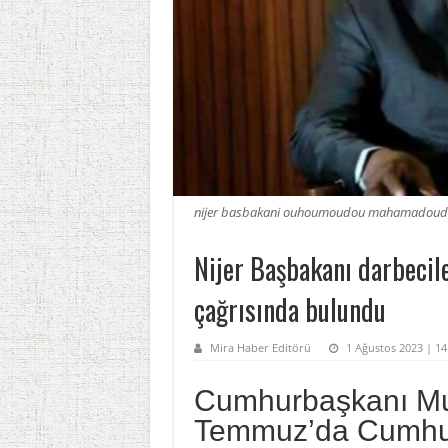
nijer basbakani ouhoumoudou mahamadoudan 
Nijer Başbakanı darbecile
çağrısında bulundu
Mira Haber Editörü
1 Ağustos 2023 | 1
Cumhurbaşkanı M
Temmuz’da Cumhurb