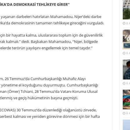
İKA’DA DEMOKRASİ TEHLİKEYE GİRER”
i yaşanan darbeleri hatırlatan Mahamadou, Nijer’deki darbe
ka’da demokrasinin tamamen tehlikeye gireceğini vurguladı.
8 
bir hayatta kalma, uluslararası toplum için de güvenilirlik
larak kalmalı.” dedi. Başbakan Mahamadou, “Nijer, bölgede
rde terörün yayılışını engellemek için temel taşıdır.”
8 
 26 Temmuz’da Cumhurbaşkanlığı Muhafız Alayı
8 
er yönetime el koyduğunu duyurmuştu. Cumhurbaşkanlığı
man (Ömer) Tchiani, 28 Temmuz’da Vatanı Koruma Ulusal
üstlenmiş ve geçiş hükümetinin başına geçmişti.
 (ECOWAS) 30 Temmuz’da düzenlediği olağanüstü zirvede,
8 
rbest kalması ve yeniden görevine dönmesi için bir hafta