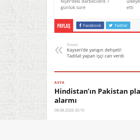
Nijer’deki darbecilere 7
ülkeye
günlük süre
etti
Facebook
Twitter
Paylaş
Öncesi
Kayseri’de yangın dehşeti!
Tadilat yapan işçi can verdi
ASYA
Hindistan’ın Pakistan pl
alarmı
08.08.2026 20:10