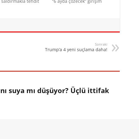
 saldırmakla tehdit
“6 ayda çözecek” girişim
Sonraki
Trump’a 4 yeni suçlama daha!
anı suya mı düşüyor? Üçlü ittifak