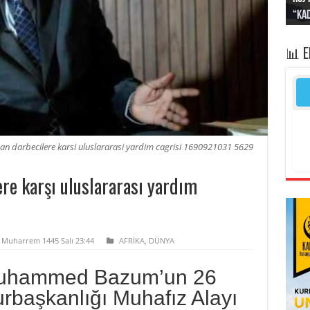
“Kad
Irak
yapt
kayı
bası
📊 
darbecilere karsi uluslararasi yardim cagrisi 1690921031 5629
re karşı uluslararası yardım
4 Muharrem 1445 Salı 23:44
AFRİKA
,
DÜNYA
uhammed Bazum’un 26
aşkanlığı Muhafız Alayı