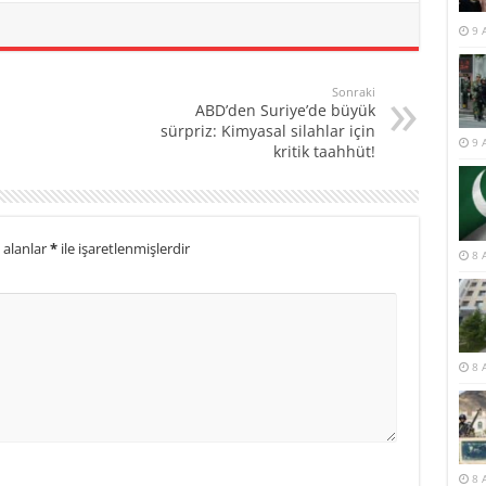
9 
Sonraki
ABD’den Suriye’de büyük
sürpriz: Kimyasal silahlar için
9 
kritik taahhüt!
 alanlar
*
ile işaretlenmişlerdir
8 
8 
8 