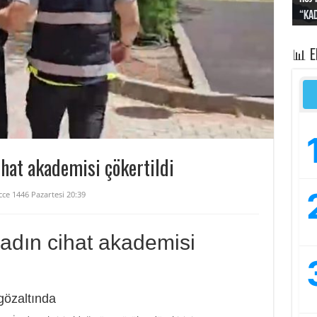
“Kad
Irak
yapt
kayı
bası
📊 
ihat akademisi çökertildi
cce 1446 Pazartesi 20:39
kadın cihat akademisi
gözaltında