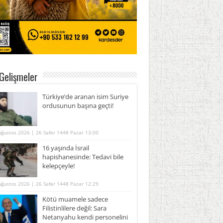
Gelişmeler
Türkiye’de aranan isim Suriye
ordusunun başına geçti!
Ağustos 2026 | 26 Safer 1448 Pazar 13:00
16 yaşında İsrail
hapishanesinde: Tedavi bile
kelepçeyle!
Ağustos 2026 | 26 Safer 1448 Pazar 12:29
Kötü muamele sadece
Filistinlilere değil: Sara
Netanyahu kendi personelini