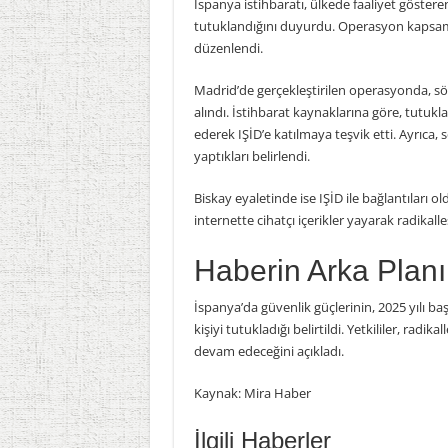
İspanya istihbaratı, ülkede faaliyet göstere
tutuklandığını duyurdu. Operasyon kapsamı
düzenlendi.
Madrid’de gerçekleştirilen operasyonda, söz
alındı. İstihbarat kaynaklarına göre, tutukla
ederek IŞİD’e katılmaya teşvik etti. Ayrıc
yaptıkları belirlendi.
Biskay eyaletinde ise IŞİD ile bağlantıları o
internette cihatçı içerikler yayarak radikalle
Haberin Arka Planı
İspanya’da güvenlik güçlerinin, 2025 yılı baş
kişiyi tutukladığı belirtildi. Yetkililer, ra
devam edeceğini açıkladı.
Kaynak: Mira Haber
İlgili Haberler