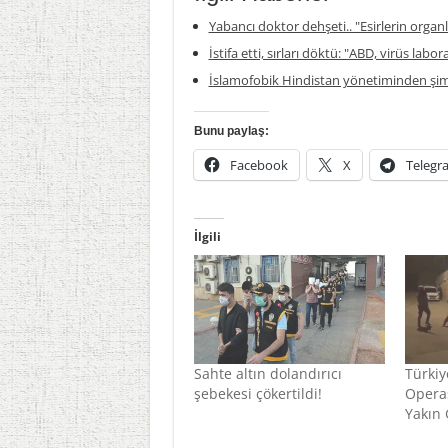
Yabancı doktor dehşeti.. "Esirlerin organla
İstifa etti, sırları döktü: "ABD, virüs labor
İslamofobik Hindistan yönetiminden şim
Bunu paylaş:
Facebook
X
Telegr
İlgili
Sahte altın dolandırıcı
Türkiy
şebekesi çökertildi!
Operas
Yakın 