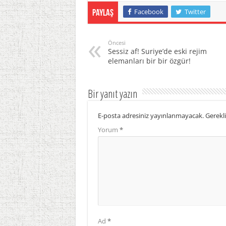
Facebook
Twitter
Paylaş
Öncesi
Sessiz af! Suriye’de eski rejim
elemanları bir bir özgür!
Bir yanıt yazın
E-posta adresiniz yayınlanmayacak.
Gerekli
Yorum
*
Ad
*