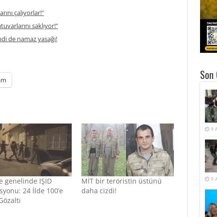
rını çalıyorlar!"
atuvarlarını saklıyor!"
di de namaz yasağı!
Son 
am
9 
9 
e genelinde IŞİD
MİT bir teröristin üstünü
yonu: 24 İlde 100’e
daha cizdi!
Gözaltı