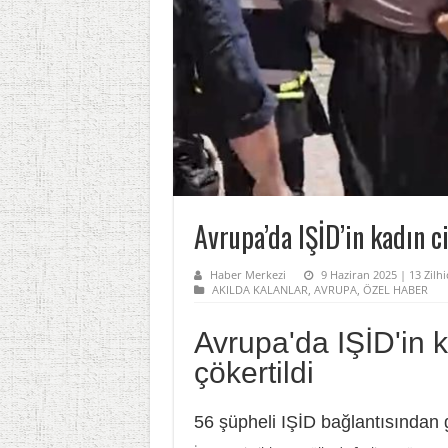
Avrupa’da IŞİD’in kadın c
Haber Merkezi
9 Haziran 2025 | 13 Zilhi
AKILDA KALANLAR
,
AVRUPA
,
ÖZEL HABER
Avrupa'da IŞİD'in 
çökertildi
56 şüpheli IŞİD bağlantısından 