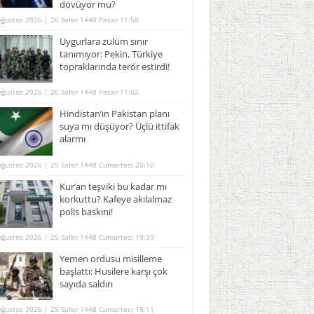
dövüyor mu?
Ağustos 2026 | 26 Safer 1448 Pazar 11:58
Uygurlara zulüm sınır
tanımıyor: Pekin, Türkiye
topraklarında terör estirdi!
Ağustos 2026 | 26 Safer 1448 Pazar 11:02
Hindistan’ın Pakistan planı
suya mı düşüyor? Üçlü ittifak
alarmı
Ağustos 2026 | 25 Safer 1448 Cumartesi 20:10
Kur’an teşviki bu kadar mı
korkuttu? Kafeye akılalmaz
polis baskını!
Ağustos 2026 | 25 Safer 1448 Cumartesi 19:39
Yemen ordusu misilleme
başlattı: Husilere karşı çok
sayıda saldırı
Ağustos 2026 | 25 Safer 1448 Cumartesi 15:11