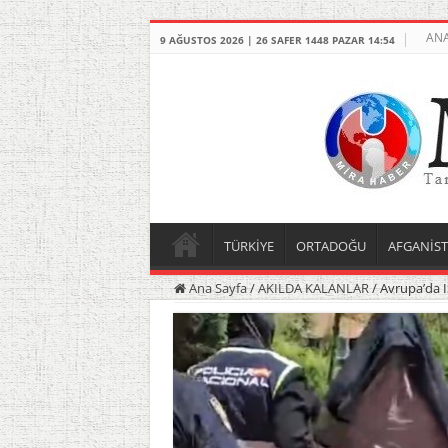
ANA
9 AĞUSTOS 2026 | 26 SAFER 1448 PAZAR 14:54
TÜRKİYE
ORTADOĞU
AFGANİS
Ana Sayfa
/
AKILDA KALANLAR
/
Avrupa’da I