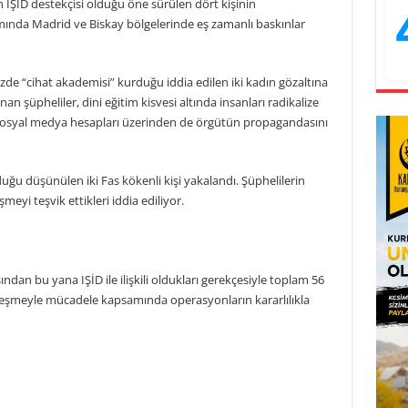
n IŞİD destekçisi olduğu öne sürülen dört kişinin
nda Madrid ve Biskay bölgelerinde eş zamanlı baskınlar
de “cihat akademisi” kurduğu iddia edilen iki kadın gözaltına
nan şüpheliler, dini eğitim kisvesi altında insanları radikalize
a, sosyal medya hesapları üzerinden de örgütün propagandasını
lduğu düşünülen iki Fas kökenli kişi yakalandı. Şüphelilerin
şmeyi teşvik ettikleri iddia ediliyor.
ından bu yana IŞİD ile ilişkili oldukları gerekçesiyle toplam 56
dikalleşmeyle mücadele kapsamında operasyonların kararlılıkla