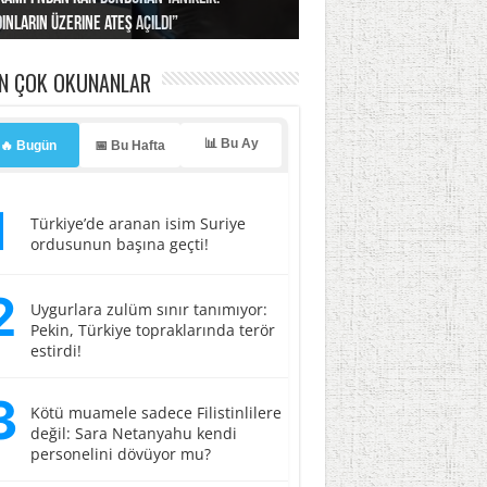
ınların üzerine ateş açıldı”
’a misilleme tehdidi!
ı… İsrail’in “timsah” planına fren!
tlar başladı
ldı, kabus yaşatıldı!
EN ÇOK OKUNANLAR
📊 Bu Ay
🔥 Bugün
📅 Bu Hafta
1
Türkiye’de aranan isim Suriye
ordusunun başına geçti!
2
Uygurlara zulüm sınır tanımıyor:
Pekin, Türkiye topraklarında terör
estirdi!
3
Kötü muamele sadece Filistinlilere
değil: Sara Netanyahu kendi
personelini dövüyor mu?