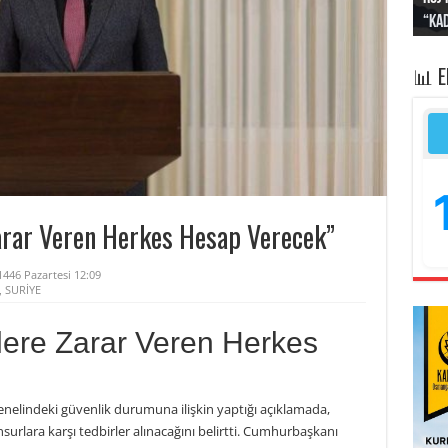
“Kad
Irak
yapt
kayı
bası
📊 
arar Veren Herkes Hesap Verecek”
1446 Pazartesi 12:09
,
SURİYE
lere Zarar Veren Herkes
elindeki güvenlik durumuna ilişkin yaptığı açıklamada,
nsurlara karşı tedbirler alınacağını belirtti. Cumhurbaşkanı