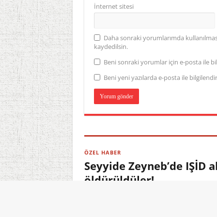
İnternet sitesi
Daha sonraki yorumlarımda kullanılması 
kaydedilsin.
Beni sonraki yorumlar için e-posta ile bil
Beni yeni yazılarda e-posta ile bilgilendir
ÖZEL HABER
Seyyide Zeyneb’de IŞİD a
öldürüldüler!
08.08.2026 02:40