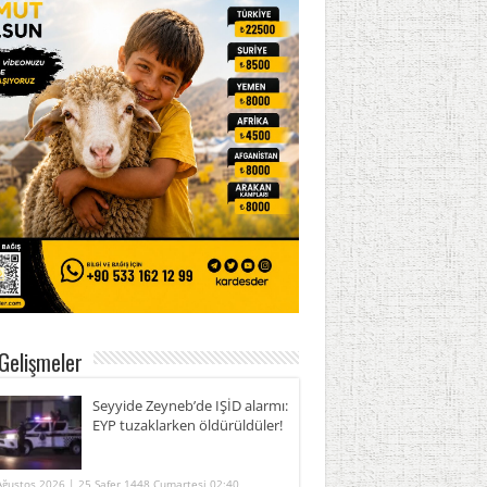
Gelişmeler
Seyyide Zeyneb’de IŞİD alarmı:
EYP tuzaklarken öldürüldüler!
Ağustos 2026 | 25 Safer 1448 Cumartesi 02:40