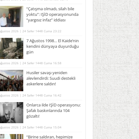
“Çatışma olmadı, silah bile
yoktu”: IŞİD operasyonunda
“yargısız infaz” iddiası
Ağustos 2026 | 24 Safer 1448 Cuma 23:22
7 Ağustos 1998… El Kaide’nin
kendini dünyaya duyurduğu
gün
Ağustos 2026 | 24 Safer 1448 Cuma 16:58
Husiler savaşı yeniden
alevlendirdi: Suudi destekli
askerlere saldırı!
Ağustos 2026 | 24 Safer 1448 Cuma 16:42
Onlarca ilde IŞİD operasyonu:
Şafak baskınlarında 104
gözaltı!
Ağustos 2026 | 24 Safer 1448 Cuma 15:04
“Birine saldıran, hepimize