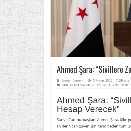
Ahmed Şara: “Sivillere Z
Eymen Eymen
5 Mayıs 2025 | 7 Zilkade 
AKILDA KALANLAR
,
ORTADOĞU
,
ÖZEL HABER
Ahmed Şara: “Sivil
Hesap Verecek”
Suriye Cumhurbaşkanı Ahmed Şara, ülke gen
sivillerin can güvenliğini tehdit eden tüm u