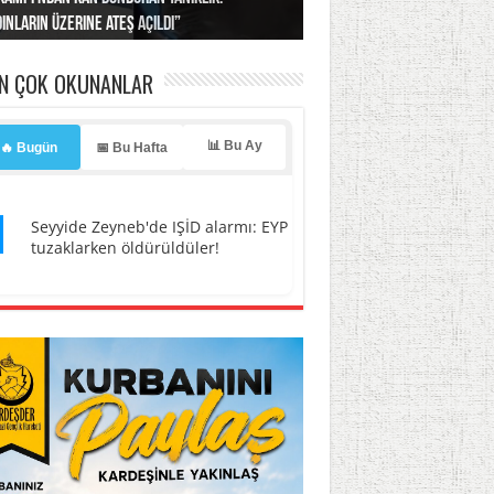
ınların üzerine ateş açıldı”
’a misilleme tehdidi!
ı… İsrail’in “timsah” planına fren!
tlar başladı
ldı, kabus yaşatıldı!
EN ÇOK OKUNANLAR
📊 Bu Ay
🔥 Bugün
📅 Bu Hafta
1
Seyyide Zeyneb'de IŞİD alarmı: EYP
tuzaklarken öldürüldüler!