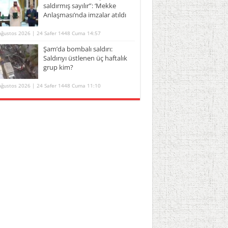
saldırmış sayılır”: ‘Mekke
Anlaşması’nda imzalar atıldı
Ağustos 2026 | 24 Safer 1448 Cuma 14:57
Şam’da bombalı saldırı:
Saldırıyı üstlenen üç haftalık
grup kim?
Ağustos 2026 | 24 Safer 1448 Cuma 11:10