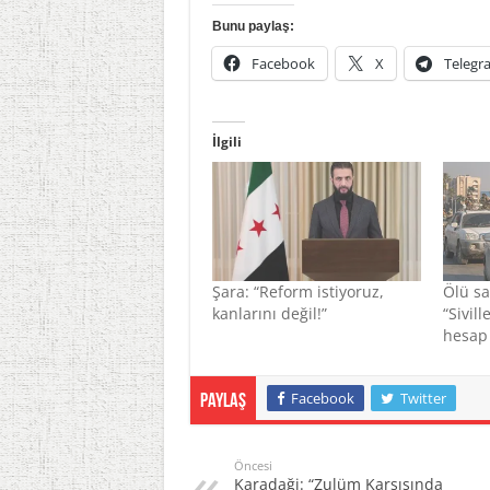
Bunu paylaş:
Facebook
X
Telegr
İlgili
Şara: “Reform istiyoruz,
Ölü say
kanlarını değil!”
“Sivill
hesap 
Facebook
Twitter
Paylaş
Öncesi
Karadaği: “Zulüm Karşısında