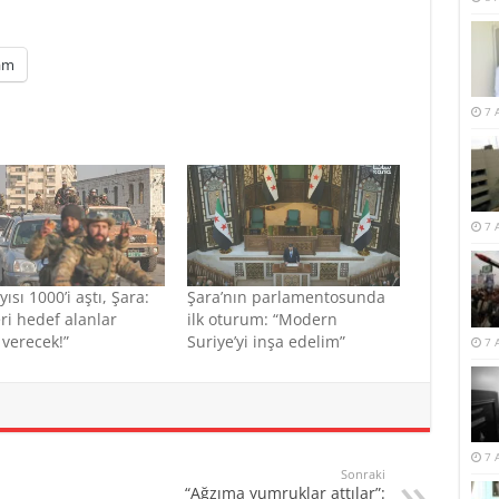
am
7 
7 
ısı 1000’i aştı, Şara:
Şara’nın parlamentosunda
eri hedef alanlar
ilk oturum: “Modern
verecek!”
Suriye’yi inşa edelim”
7 
7 
Sonraki
“Ağzıma yumruklar attılar”: