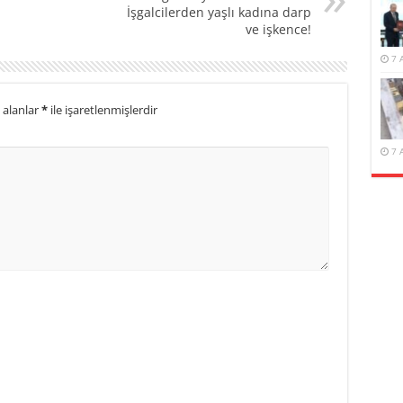
İşgalcilerden yaşlı kadına darp
ve işkence!
7 
 alanlar
*
ile işaretlenmişlerdir
7 