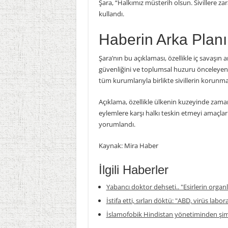
Şara, “Halkımız müsterih olsun. Sivillere za
kullandı.
Haberin Arka Planı
Şara’nın bu açıklaması, özellikle iç savaşın
güvenliğini ve toplumsal huzuru önceleyen 
tüm kurumlarıyla birlikte sivillerin korunması 
Açıklama, özellikle ülkenin kuzeyinde zaman
eylemlere karşı halkı teskin etmeyi amaçlar
yorumlandı.
Kaynak: Mira Haber
İlgili Haberler
Yabancı doktor dehşeti.. "Esirlerin organla
İstifa etti, sırları döktü: "ABD, virüs labor
İslamofobik Hindistan yönetiminden şim