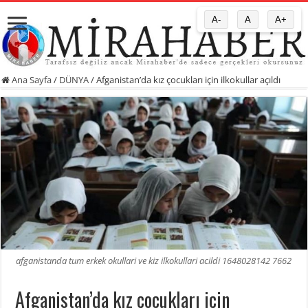
A-
A
A+
Ana Sayfa
/
DÜNYA
/
Afganistan’da kız çocukları için ilkokullar açıldı
afganistanda tum erkek okullari ve kiz ilkokullari acildi 1648028142 7662
Afganistan’da kız çocukları için