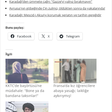
Karadaği’den ümmete çağrı: “Gazze’yi yalnız bırakmayın”
Avrupa'nın göbeğinde Çin zulmü; öldükten sonra da yakalarında!
Karadaği: Mescid-i Aksa’yı korumak şeriatın ve tarihin gereğidir
Bunu paylaş:
Facebook
X
Telegram
İlgili
KKTC’de başörtüsü’ne
Fransa’da kız öğrencilere
müdahale: “Bone ya da
abaya yasağı; laikliğe
bandana taksınlar!”
aykırıymış!