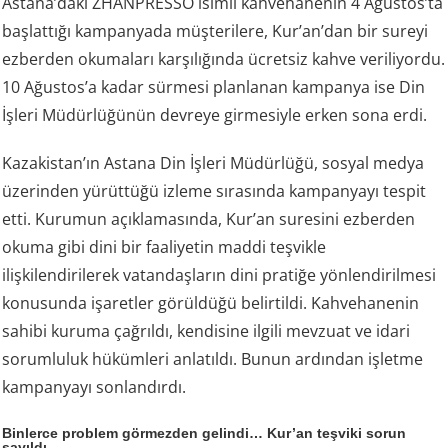
Astana’daki ZHANPRESSO isimli kahvehanenin 4 Ağustos’ta
başlattığı kampanyada müşterilere, Kur’an’dan bir sureyi
ezberden okumaları karşılığında ücretsiz kahve veriliyordu.
10 Ağustos’a kadar sürmesi planlanan kampanya ise Din
İşleri Müdürlüğünün devreye girmesiyle erken sona erdi.
Kazakistan’ın Astana Din İşleri Müdürlüğü, sosyal medya
üzerinden yürüttüğü izleme sırasında kampanyayı tespit
etti. Kurumun açıklamasında, Kur’an suresini ezberden
okuma gibi dini bir faaliyetin maddi teşvikle
ilişkilendirilerek vatandaşların dini pratiğe yönlendirilmesi
konusunda işaretler görüldüğü belirtildi. Kahvehanenin
sahibi kuruma çağrıldı, kendisine ilgili mevzuat ve idari
sorumluluk hükümleri anlatıldı. Bunun ardından işletme
kampanyayı sonlandırdı.
Binlerce problem görmezden gelindi… Kur’an teşviki sorun
sayıldı