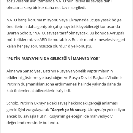
sözü vererek aynı zamanda NATO’nun Rusya ile savaşa dahil
olmasına karşı bir kez daha net tavır sergiledi.
NATO barışı koruma misyonu veya Ukrayna’da uçuşa yasak bölge
önerilerinin daha geniş bir çatışmayı tetikleyebileceği konusunda
uyaran Scholz, “NATO, savaşa taraf olmayacak. Bu konuda Avrupalı
müttefiklerimiz ve ABD ile mutabıkız. Bu, bir mantık meselesi ve geri
kalan her şey sorumsuzca olurdu.” diye konuştu.
“PUTİN RUSYA’NIN DA GELECEĞİNİ MAHVEDİYOR”
Almanya Şansölyesi, Batı’nın Rusya’ya yönelik yaptırımlarının
etkilerini göstermeye başladığını ve Rusya Devlet Başkanı Vladimir
Putin’in düşmanlıkları sona erdirmemesi halinde yakında daha da
katı önlemler alabileceklerini söyledi.
Scholz, Putin’in Ukrayna’daki savaş hakkındaki gerçeği anlaması
gerektiğini vurgulayarak
“Gerçek şu ki; savaş,
Ukrayna’yı yok ediyor
ancak bu savaşla Putin, Rusya’nın geleceğini de mahvediyor.”
değerlendirmesinde bulundu.