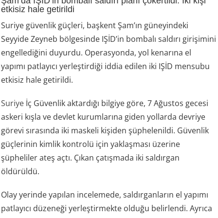
Şam’da IŞİD’in bombalı saldırı planı çökertildi: İki kişi
etkisiz hale getirildi
Suriye güvenlik güçleri, başkent Şam’ın güneyindeki
Seyyide Zeyneb bölgesinde IŞİD’in bombalı saldırı girişimini
engellediğini duyurdu. Operasyonda, yol kenarına el
yapımı patlayıcı yerleştirdiği iddia edilen iki IŞİD mensubu
etkisiz hale getirildi.
Suriye
İç Güvenlik aktardığı bilgiye göre, 7 Ağustos gecesi
askeri kışla ve devlet kurumlarına giden yollarda devriye
görevi sırasında iki maskeli kişiden şüphelenildi. Güvenlik
güçlerinin kimlik kontrolü için yaklaşması üzerine
şüpheliler ateş açtı. Çıkan çatışmada iki saldırgan
öldürüldü.
Olay yerinde yapılan incelemede, saldırganların el yapımı
patlayıcı düzeneği yerleştirmekte olduğu belirlendi. Ayrıca