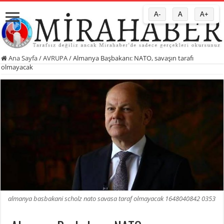
A-
A
A+
Ana Sayfa
/
AVRUPA
/
Almanya Başbakanı: NATO, savaşın tarafı
olmayacak
almanya basbakani scholz nato savasa taraf olmayacak 1648040842 0353