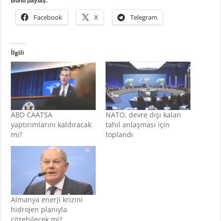
Bunu paylaş:
Facebook
X
Telegram
İlgili
ABD CAATSA
NATO, devre dışı kalan
yaptırımlarını kaldıracak
tahıl anlaşması için
mı?
toplandı
Almanya enerji krizini
hidrojen planıyla
çözebilecek mi?