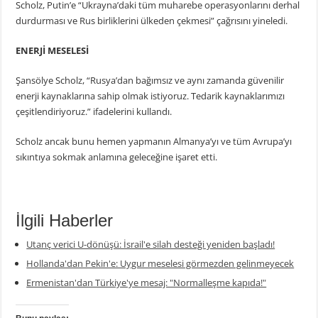
Scholz, Putin’e “Ukrayna’daki tüm muharebe operasyonlarını derhal
durdurması ve Rus birliklerini ülkeden çekmesi” çağrısını yineledi.
ENERJİ MESELESİ
Şansölye Scholz, “Rusya’dan bağımsız ve aynı zamanda güvenilir
enerji kaynaklarına sahip olmak istiyoruz. Tedarik kaynaklarımızı
çeşitlendiriyoruz.” ifadelerini kullandı.
Scholz ancak bunu hemen yapmanın Almanya’yı ve tüm Avrupa’yı
sıkıntıya sokmak anlamına geleceğine işaret etti.
İlgili Haberler
Utanç verici U-dönüşü: İsrail'e silah desteği yeniden başladı!
Hollanda'dan Pekin'e: Uygur meselesi görmezden gelinmeyecek
Ermenistan'dan Türkiye'ye mesaj: "Normalleşme kapıda!"