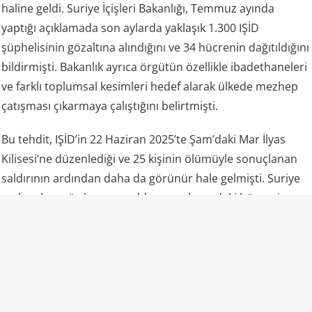
haline geldi. Suriye İçişleri Bakanlığı, Temmuz ayında
yaptığı açıklamada son aylarda yaklaşık 1.300 IŞİD
şüphelisinin gözaltına alındığını ve 34 hücrenin dağıtıldığını
bildirmişti. Bakanlık ayrıca örgütün özellikle ibadethaneleri
ve farklı toplumsal kesimleri hedef alarak ülkede mezhep
çatışması çıkarmaya çalıştığını belirtmişti.
Bu tehdit, IŞİD’in 22 Haziran 2025’te Şam’daki Mar İlyas
Kilisesi’ne düzenlediği ve 25 kişinin ölümüyle sonuçlanan
saldırının ardından daha da görünür hale gelmişti. Suriye
makamları, söz konusu saldırının arkasındaki hücrenin
aynı zamanda Seyyide Zeyneb bölgesine yönelik ayrı bir
saldırı hazırlığında olduğunu kaydetmişti.
Suriye güvenlik makamları, son operasyonun ardından
IŞİD hücrelerine yönelik istihbarat ve güvenlik
çalışmalarının sürdürüleceğini açıkladı.