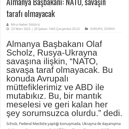
Almanya Başbakanı: NATO, savaşın
tarafı olmayacak
Mira Haber Editörü
23 Mart 2022 | 20 Şaban 1443 Çarşamba 20:22
AVRUPA
,
DÜNYA
Almanya Başbakanı Olaf
Scholz, Rusya-Ukrayna
savaşına ilişkin, “NATO,
savaşa taraf olmayacak. Bu
konuda Avrupalı
müttefiklerimiz ve ABD ile
mutabıkız. Bu, bir mantık
meselesi ve geri kalan her
şey sorumsuzca olurdu.” dedi.
Scholz, Federal Mecliste yaptığı konuşmada, Ukrayna ile dayanışma