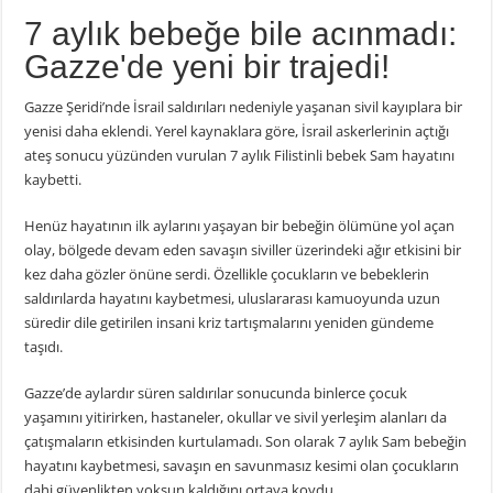
7 aylık bebeğe bile acınmadı:
Gazze'de yeni bir trajedi!
Gazze Şeridi’nde İsrail saldırıları nedeniyle yaşanan sivil kayıplara bir
yenisi daha eklendi. Yerel kaynaklara göre, İsrail askerlerinin açtığı
ateş sonucu yüzünden vurulan 7 aylık Filistinli bebek Sam hayatını
kaybetti.
Henüz hayatının ilk aylarını yaşayan bir bebeğin ölümüne yol açan
olay, bölgede devam eden savaşın siviller üzerindeki ağır etkisini bir
kez daha gözler önüne serdi. Özellikle çocukların ve bebeklerin
saldırılarda hayatını kaybetmesi, uluslararası kamuoyunda uzun
süredir dile getirilen insani kriz tartışmalarını yeniden gündeme
taşıdı.
Gazze’de aylardır süren saldırılar sonucunda binlerce çocuk
yaşamını yitirirken, hastaneler, okullar ve sivil yerleşim alanları da
çatışmaların etkisinden kurtulamadı. Son olarak 7 aylık Sam bebeğin
hayatını kaybetmesi, savaşın en savunmasız kesimi olan çocukların
dahi güvenlikten yoksun kaldığını ortaya koydu.