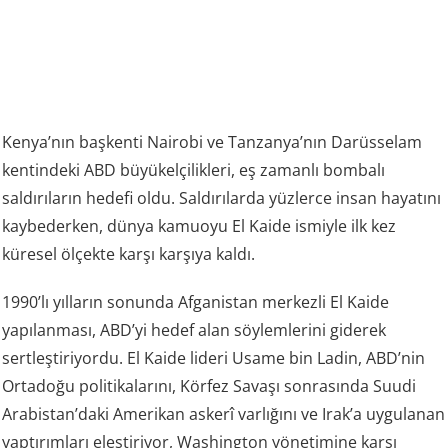
Kenya’nın başkenti Nairobi ve Tanzanya’nın Darüsselam
kentindeki ABD büyükelçilikleri, eş zamanlı bombalı
saldırıların hedefi oldu. Saldırılarda yüzlerce insan hayatını
kaybederken, dünya kamuoyu El Kaide ismiyle ilk kez
küresel ölçekte karşı karşıya kaldı.
1990’lı yılların sonunda Afganistan merkezli El Kaide
yapılanması, ABD’yi hedef alan söylemlerini giderek
sertleştiriyordu. El Kaide lideri Usame bin Ladin, ABD’nin
Ortadoğu politikalarını, Körfez Savaşı sonrasında Suudi
Arabistan’daki Amerikan askerî varlığını ve Irak’a uygulanan
yaptırımları eleştiriyor, Washington yönetimine karşı