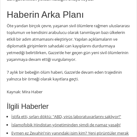
Haberin Arka Planı
Öte yandan birçok çevre, yaşanan sivil ölümlere rağmen uluslararası
toplumun ve kendisini arabulucu olarak tanımlayan bazı ülkelerin
etkili bir adım atmamasını eleştiriyor. Yapılan açıklamaların ve
diplomatik girişimlerin sahadaki can kayıplarını durdurmaya
yetmediği belirtilirken, Gazze’de her geçen gün yeni sivil ölümlerinin
yaşanmaya devam ettiği vurgulanıyor.
7 aylık bir bebeğin ölüm haberi, Gazze’de devam eden trajedinin
yalnızca bir örneği olarak kayıtlara geçti.
Kaynak: Mira Haber
İlgili Haberler
İstifa etti, sırları döktü: "ABD, virüs laboratuvarlarını saklıyor!"
İslamofobik Hindistan yönetiminden şimdi de namaz yasağı!
Eymen ez Zevahiri'nin yanındaki isim kim? Yeni görüntüler merak