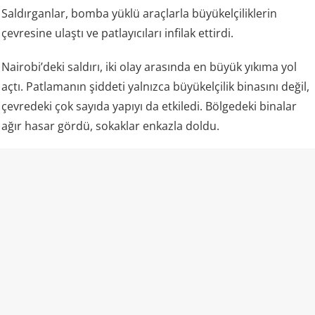
Saldırganlar, bomba yüklü araçlarla büyükelçiliklerin
çevresine ulaştı ve patlayıcıları infilak ettirdi.
Nairobi’deki saldırı, iki olay arasında en büyük yıkıma yol
açtı. Patlamanın şiddeti yalnızca büyükelçilik binasını değil,
çevredeki çok sayıda yapıyı da etkiledi. Bölgedeki binalar
ağır hasar gördü, sokaklar enkazla doldu.
Saldırıda çoğunluğu Kenyalılar olmak üzere yaklaşık 213
kişi hayatını kaybetti, binlerce kişi yaralandı. Ölenler
arasında büyükelçilik çalışanları ve güvenlik görevlileri
bulunuyordu.
Darüsselam’daki saldırı
Aynı saatlerde Tanzanya’nın başkenti Darüsselam’daki ABD
Büyükelçiliği de saldırıya uğradı. Eylemcilerin bomba yüklü
aracı büyükelçiliğe yaklaştırma girişimi, güvenlik önlemleri