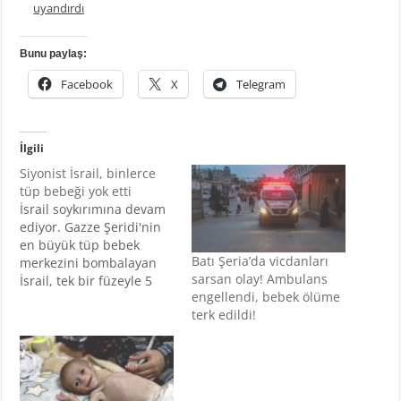
uyandırdı
Bunu paylaş:
Facebook
X
Telegram
İlgili
Siyonist İsrail, binlerce
tüp bebeği yok etti
İsrail soykırımına devam
ediyor. Gazze Şeridi'nin
en büyük tüp bebek
Batı Şeria’da vicdanları
merkezini bombalayan
sarsan olay! Ambulans
İsrail, tek bir füzeyle 5
engellendi, bebek ölüme
bin cana kıydı. İşgalci
terk edildi!
İsrail’in Filistinlilere
yönelik soykırımı devam
ederken, işgalci Siyonist
yönetimi henüz
doğmamış çocukları da