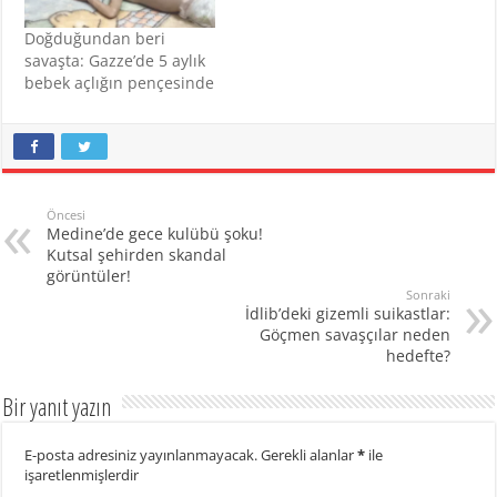
hedef alıyor.
Yetkililerden yapılan
Doğduğundan beri
açıklamaya göre, İşgalci
savaşta: Gazze’de 5 aylık
İsrail güçlerinin Aralık
bebek açlığın pençesinde
ayında Gazze Şeridi’ndeki
en büyük embriyo…
Öncesi
Medine’de gece kulübü şoku!
Kutsal şehirden skandal
görüntüler!
Sonraki
İdlib’deki gizemli suikastlar:
Göçmen savaşçılar neden
hedefte?
Bir yanıt yazın
E-posta adresiniz yayınlanmayacak.
Gerekli alanlar
*
ile
işaretlenmişlerdir