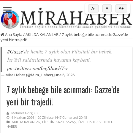
A-
A
A+
Ana Sayfa
/
AKILDA KALANLAR
/
7 aylık bebeğe bile acınmadı: Gazze’de
yeni bir trajedi!
#Gazze
'de henüz 7 aylık olan Filistinli bir bebek,
İsr@il saldırılarında hayatını kaybetti.
pic.twitter.com/IegSIuwhVw
— Mira Haber (@Mira_Haber)
June 6, 2026
7 aylık bebeğe bile acınmadı: Gazze’de
yeni bir trajedi!
Mehmet Görgülü
6 Haziran 2026 | 20 Zilhicce 1447 Cumartesi 20:48
AKILDA KALANLAR
,
FİLİSTİN-İSRAİL SAVAŞI
,
ÖZEL HABER
,
VİDEOLU
HABER