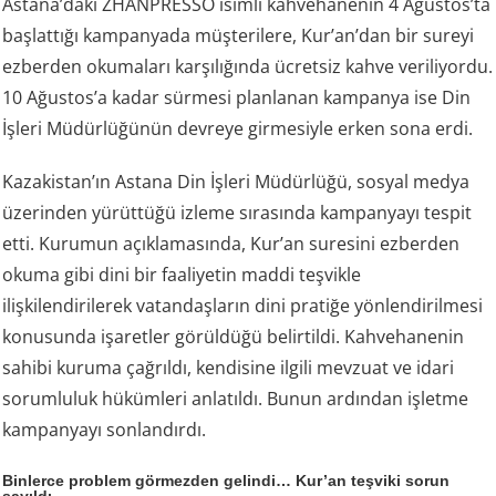
Astana’daki ZHANPRESSO isimli kahvehanenin 4 Ağustos’ta
başlattığı kampanyada müşterilere, Kur’an’dan bir sureyi
ezberden okumaları karşılığında ücretsiz kahve veriliyordu.
10 Ağustos’a kadar sürmesi planlanan kampanya ise Din
İşleri Müdürlüğünün devreye girmesiyle erken sona erdi.
Kazakistan’ın Astana Din İşleri Müdürlüğü, sosyal medya
üzerinden yürüttüğü izleme sırasında kampanyayı tespit
etti. Kurumun açıklamasında, Kur’an suresini ezberden
okuma gibi dini bir faaliyetin maddi teşvikle
ilişkilendirilerek vatandaşların dini pratiğe yönlendirilmesi
konusunda işaretler görüldüğü belirtildi. Kahvehanenin
sahibi kuruma çağrıldı, kendisine ilgili mevzuat ve idari
sorumluluk hükümleri anlatıldı. Bunun ardından işletme
kampanyayı sonlandırdı.
Binlerce problem görmezden gelindi… Kur’an teşviki sorun
sayıldı