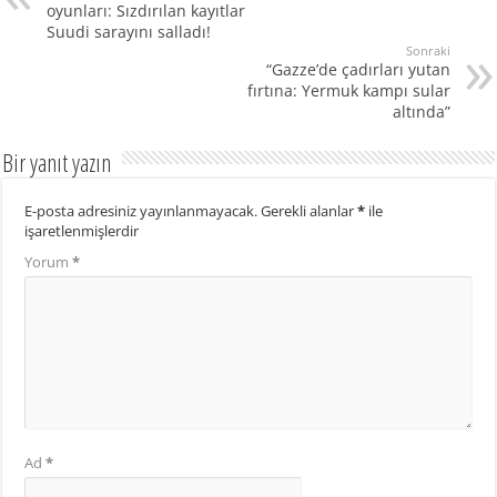
oyunları: Sızdırılan kayıtlar
Suudi sarayını salladı!
Sonraki
“Gazze’de çadırları yutan
fırtına: Yermuk kampı sular
altında”
Bir yanıt yazın
E-posta adresiniz yayınlanmayacak.
Gerekli alanlar
*
ile
işaretlenmişlerdir
Yorum
*
Ad
*