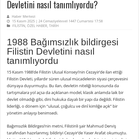
Devletini nasıl tanımlıyordu?
Haber Merkezi
15 Kasım 2025 | 24 Cemaziyelevvel 1447 Cumartesi 17:58
FİLİSTİN
,
ÖZEL HABER
,
TARİH
1988 Bağımsızlık bildirgesi
Filistin Devletini nasıl
tanımlıyordu
15 Kasım 1988’de Filistin Ulusal Konseyi’nin Cezayir’de ilan ettiği
Filistin Devleti, yıllardır süren ulusal mücadelenin siyasi çerçevesini
dünyaya duyurmuştu. Bu ilan, devletin niteliği konusunda da
tartışmalara yol açsa da açıklanan model, klasik anlamda laik bir
devlet olmadığı gibi, dini hukuka dayalı bir yapı da değildi. Filistin
liderliği, o dönem için “ulusal, çoğulcu ve dinî kimliğe açık” bir
yönetim anlayışı benimsedi.
Bağımsızlık Bildirgesi’nin metni, Filistinli şair Mahmud Derviş
tarafından hazırlanmış; bildiriyi Cezayir’de Yaser Arafat okumuştu.