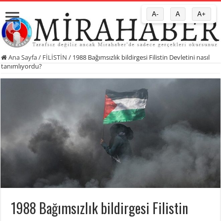
A-
A
A+
Ana Sayfa
/
FİLİSTİN
/
1988 Bağımsızlık bildirgesi Filistin Devletini nasıl
tanımlıyordu?
1988 Bağımsızlık bildirgesi Filistin