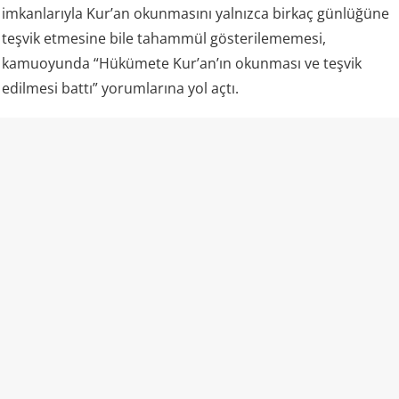
imkanlarıyla Kur’an okunmasını yalnızca birkaç günlüğüne
teşvik etmesine bile tahammül gösterilememesi,
kamuoyunda “Hükümete Kur’an’ın okunması ve teşvik
edilmesi battı” yorumlarına yol açtı.
Kazakistan ve “laiklik”
Kazakistan rejimi kendisini laik bir devlet olarak tanımlıyor
ve resmi mevzuatında vatandaşların vicdan ve din
özgürlüğünü güvence altına aldığını belirtiyor. Aynı kanun,
insanların dini inançlarını yayma ve dini faaliyetlere katılma
hakkına sahip olduğunu da ifade ediyor.
Ancak uygulamada dini alan üzerindeki devlet denetimi
oldukça geniş.
ABD Uluslararası Dini Özgürlükler Komisyonu bile
(USCIRF), Kazakistan’daki dini özgürlük koşullarını “zayıf”