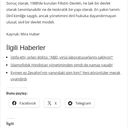
Sonuç olarak, 1988’de kurulan Filistin Devleti, ne laik bir devlet
olarak tanımlanabilir ne de teokratik bir yapı olarak. En yakın tanım:
Dinî kimliğe saygılı, ancak yönetimini dinî hukuka dayandırmayan
ulusal, sivil bir devlet modeli.
Kaynak: Mira Haber
İlgili Haberler
İstifa etti, sırları döktü: "ABD, virüs laboratuvarlarını saklıyor!"
İslamofobik Hindistan yönetiminden şimdi de namaz yasağı!
Eymen ez Zevahiri'nin yanındaki isim kim? Yeni görüntüler merak
uyandırdı
Bunu paylaş:
Facebook
X
Telegram
İlgili