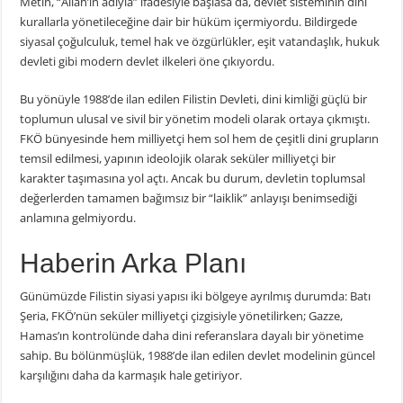
Metin, “Allah’ın adıyla” ifadesiyle başlasa da, devlet sisteminin dini
kurallarla yönetileceğine dair bir hüküm içermiyordu. Bildirgede
siyasal çoğulculuk, temel hak ve özgürlükler, eşit vatandaşlık, hukuk
devleti gibi modern devlet ilkeleri öne çıkıyordu.
Bu yönüyle 1988’de ilan edilen Filistin Devleti, dini kimliği güçlü bir
toplumun ulusal ve sivil bir yönetim modeli olarak ortaya çıkmıştı.
FKÖ bünyesinde hem milliyetçi hem sol hem de çeşitli dini grupların
temsil edilmesi, yapının ideolojik olarak seküler milliyetçi bir
karakter taşımasına yol açtı. Ancak bu durum, devletin toplumsal
değerlerden tamamen bağımsız bir “laiklik” anlayışı benimsediği
anlamına gelmiyordu.
Haberin Arka Planı
Günümüzde Filistin siyasi yapısı iki bölgeye ayrılmış durumda: Batı
Şeria, FKÖ’nün seküler milliyetçi çizgisiyle yönetilirken; Gazze,
Hamas’ın kontrolünde daha dini referanslara dayalı bir yönetime
sahip. Bu bölünmüşlük, 1988’de ilan edilen devlet modelinin güncel
karşılığını daha da karmaşık hale getiriyor.