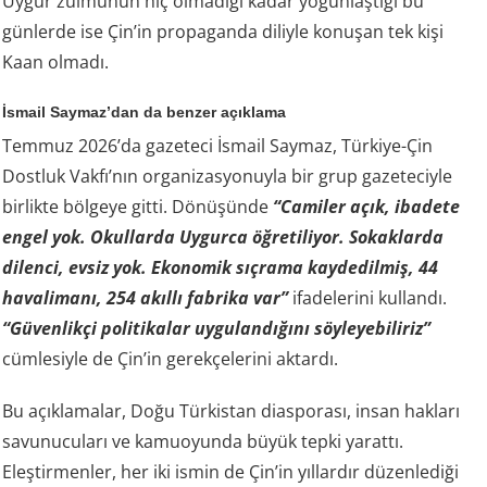
Uygur zulmünün hiç olmadığı kadar yoğunlaştığı bu
günlerde ise Çin’in propaganda diliyle konuşan tek kişi
Kaan olmadı.
İsmail Saymaz’dan da benzer açıklama
Temmuz 2026’da gazeteci İsmail Saymaz, Türkiye-Çin
Dostluk Vakfı’nın organizasyonuyla bir grup gazeteciyle
birlikte bölgeye gitti. Dönüşünde
“Camiler açık, ibadete
engel yok. Okullarda Uygurca öğretiliyor. Sokaklarda
dilenci, evsiz yok. Ekonomik sıçrama kaydedilmiş, 44
havalimanı, 254 akıllı fabrika var”
ifadelerini kullandı.
“Güvenlikçi politikalar uygulandığını söyleyebiliriz”
cümlesiyle de Çin’in gerekçelerini aktardı.
Bu açıklamalar, Doğu Türkistan diasporası, insan hakları
savunucuları ve kamuoyunda büyük tepki yarattı.
Eleştirmenler, her iki ismin de Çin’in yıllardır düzenlediği