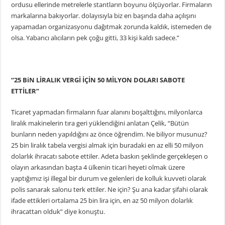
ordusu ellerinde metrelerle stantların boyunu ölçüyorlar. Firmaların
markalarına bakıyorlar. dolayısıyla biz en başında daha açılışını
yapamadan organizasyonu dağıtmak zorunda kaldık, istemeden de
olsa. Yabancı alıcıların pek çoğu gitti, 33 kişi kaldı sadece.”
“25 BiN LİRALIK VERGİ İÇİN 50 MİLYON DOLARI SABOTE
ETTİLER”
Ticaret yapmadan firmaların fuar alanını boşalttığını, milyonlarca
liralık makinelerin tıra geri yüklendiğini anlatan Çelik, “Bütün
bunların neden yapıldığını az önce öğrendim. Ne biliyor musunuz?
25 bin liralık tabela vergisi almak için buradaki en az elli 50 milyon
dolarlık ihracatı sabote ettiler. Adeta baskın şeklinde gerçekleşen o
olayın arkasından başta 4 ülkenin ticari heyeti olmak üzere
yaptığımız işi illegal bir durum ve gelenleri de kolluk kuvveti olarak
polis sanarak salonu terk ettiler. Ne için? Şu ana kadar şifahi olarak
ifade ettikleri ortalama 25 bin lira için, en az 50 milyon dolarlık
ihracattan olduk” diye konuştu.