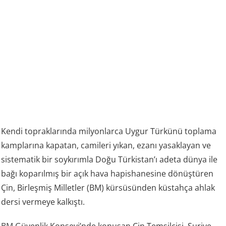
Kendi topraklarında milyonlarca Uygur Türkünü toplama
kamplarına kapatan, camileri yıkan, ezanı yasaklayan ve
sistematik bir soykırımla Doğu Türkistan’ı adeta dünya ile
bağı koparılmış bir açık hava hapishanesine dönüştüren
Çin, Birleşmiş Milletler (BM) kürsüsünden küstahça ahlak
dersi vermeye kalkıştı.
BM
Güvenlik Konseyi’nde konuşan Çin Temsilcisi, Suriye