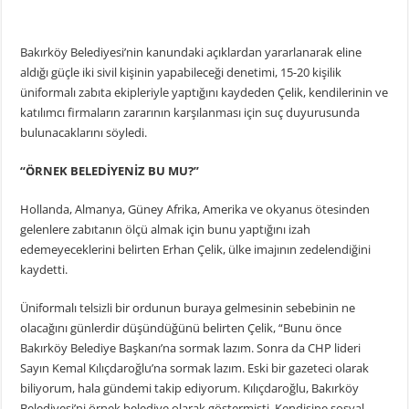
Bakırköy Belediyesi’nin kanundaki açıklardan yararlanarak eline
aldığı güçle iki sivil kişinin yapabileceği denetimi, 15-20 kişilik
üniformalı zabıta ekipleriyle yaptığını kaydeden Çelik, kendilerinin ve
katılımcı firmaların zararının karşılanması için suç duyurusunda
bulunacaklarını söyledi.
“ÖRNEK BELEDİYENİZ BU MU?”
Hollanda, Almanya, Güney Afrika, Amerika ve okyanus ötesinden
gelenlere zabıtanın ölçü almak için bunu yaptığını izah
edemeyeceklerini belirten Erhan Çelik, ülke imajının zedelendiğini
kaydetti.
Üniformalı telsizli bir ordunun buraya gelmesinin sebebinin ne
olacağını günlerdir düşündüğünü belirten Çelik, “Bunu önce
Bakırköy Belediye Başkanı’na sormak lazım. Sonra da CHP lideri
Sayın Kemal Kılıçdaroğlu’na sormak lazım. Eski bir gazeteci olarak
biliyorum, hala gündemi takip ediyorum. Kılıçdaroğlu, Bakırköy
Belediyesi’ni örnek belediye olarak göstermişti. Kendisine sosyal