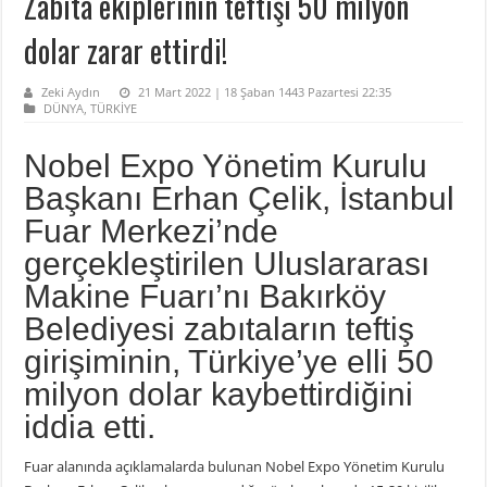
Zabıta ekiplerinin teftişi 50 milyon
dolar zarar ettirdi!
Zeki Aydın
21 Mart 2022 | 18 Şaban 1443 Pazartesi 22:35
DÜNYA
,
TÜRKİYE
Nobel Expo Yönetim Kurulu
Başkanı Erhan Çelik, İstanbul
Fuar Merkezi’nde
gerçekleştirilen Uluslararası
Makine Fuarı’nı Bakırköy
Belediyesi zabıtaların teftiş
girişiminin, Türkiye’ye elli 50
milyon dolar kaybettirdiğini
iddia etti.
Fuar alanında açıklamalarda bulunan Nobel Expo Yönetim Kurulu