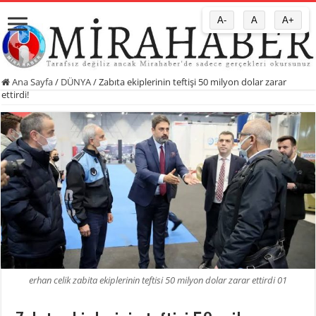
A-
A
A+
Ana Sayfa
/
DÜNYA
/
Zabıta ekiplerinin teftişi 50 milyon dolar zarar
ettirdi!
erhan celik zabita ekiplerinin teftisi 50 milyon dolar zarar ettirdi 01