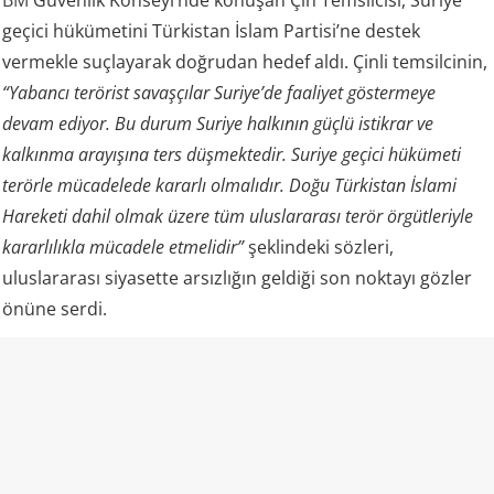
geçici hükümetini Türkistan İslam Partisi’ne destek
vermekle suçlayarak doğrudan hedef aldı. Çinli temsilcinin,
“Yabancı terörist savaşçılar Suriye’de faaliyet göstermeye
devam ediyor. Bu durum Suriye halkının güçlü istikrar ve
kalkınma arayışına ters düşmektedir. Suriye geçici hükümeti
terörle mücadelede kararlı olmalıdır. Doğu Türkistan İslami
Hareketi dahil olmak üzere tüm uluslararası terör örgütleriyle
kararlılıkla mücadele etmelidir”
şeklindeki sözleri,
uluslararası siyasette arsızlığın geldiği son noktayı gözler
önüne serdi.
Doğu Türkistan’da yürüttüğü barbarca uygulamaları
unutturmak için her fırsatta “terörle mücadele”
maskesinin arkasına saklanan Pekin yönetimi, Suriye’de
yaşanan zalimliğe ve zulme karşı duranlara dil uzatma
cüretinde bulundu. Yıllardır Uygur Müslümanlarının