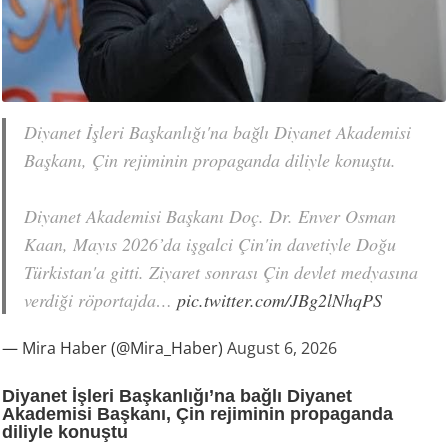
Diyanet İşleri Başkanlığı'na bağlı Diyanet Akademisi
Başkanı, Çin rejiminin propaganda diliyle konuştu.
Diyanet Akademisi Başkanı Doç. Dr. Enver Osman
Kaan, Mayıs 2026’da işgalci Çin'in davetiyle Doğu
Türkistan'a gitti. Ziyaret sonrası Çin devlet medyasına
verdiği röportajda…
pic.twitter.com/JBg2lNhqPS
— Mira Haber (@Mira_Haber)
August 6, 2026
Diyanet İşleri Başkanlığı’na bağlı Diyanet
Akademisi Başkanı, Çin rejiminin propaganda
diliyle konuştu