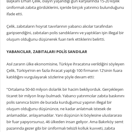
Başkanı Erhan Çelik, olayın yaşandığı gün karşılarında 15-20 kişilik
üniformalı zabıta gördüklerini, içeride birçok yatırımcı bulunduğunu
ifade etti.
Çelik, zabıtaların hoyrat tavırlarının yabancı alıcılar tarafından
garipsendiğini, zabıtaları polis sandıklarını ve yaptıkları işin illegal bir
oluşum olduğunu düşünerek fuarı terk ettiklerini belirtti.
YABANCILAR, ZABITALARI POLİS SANDILAR
Asıl zararın ülke ekonomisine, Türkiye ihracatına verildiğini söyleyen
Çelik, Türkiye’nin en fazla ihracat yaptığı 100 firmanın 12’sinin fuara
katıldığını vurgulayarak sözlerine şöyle devam etti:
“Ortalama 50-60 milyon dolarlık bir hacim bekliyorduk. Gerçekleşen
ticaret bir milyon lirayı bulmadı. Yabancı yatırımcılar zabıta baskınını
polis sanınca bizim de burada kurduğumuz yapının illegal bir
oluşum olduğunu düşününce, ne kadar anlatmak istesek de
anlamadılar, anlayamadılar. Yani düşünün ki böylesine uluslararası
bir fuar yapıyorsunuz, 46 ülkeden insan geliyor. Ama Bakırköy semt
pazarında gezer gibi bir üniformalı telsizli kolluk kuvveti, zabıta