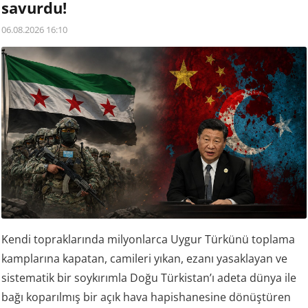
savurdu!
06.08.2026 16:10
Kendi topraklarında milyonlarca Uygur Türkünü toplama
kamplarına kapatan, camileri yıkan, ezanı yasaklayan ve
sistematik bir soykırımla Doğu Türkistan’ı adeta dünya ile
bağı koparılmış bir açık hava hapishanesine dönüştüren