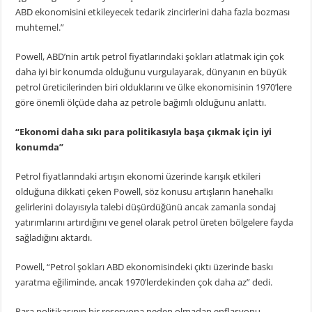
ABD ekonomisini etkileyecek tedarik zincirlerini daha fazla bozması
muhtemel.”
Powell, ABD’nin artık petrol fiyatlarındaki şokları atlatmak için çok
daha iyi bir konumda olduğunu vurgulayarak, dünyanın en büyük
petrol üreticilerinden biri olduklarını ve ülke ekonomisinin 1970’lere
göre önemli ölçüde daha az petrole bağımlı olduğunu anlattı.
“Ekonomi daha sıkı para politikasıyla başa çıkmak için iyi
konumda”
Petrol fiyatlarındaki artışın ekonomi üzerinde karışık etkileri
olduğuna dikkati çeken Powell, söz konusu artışların hanehalkı
gelirlerini dolayısıyla talebi düşürdüğünü ancak zamanla sondaj
yatırımlarını artırdığını ve genel olarak petrol üreten bölgelere fayda
sağladığını aktardı.
Powell, “Petrol şokları ABD ekonomisindeki çıktı üzerinde baskı
yaratma eğiliminde, ancak 1970’lerdekinden çok daha az” dedi.
Para politikasının bir resesyona neden olmadan enflasyonu