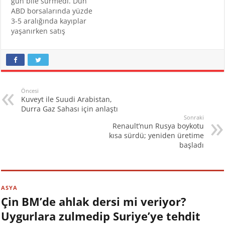
gün bile sürmedi. Dün
ABD borsalarında yüzde
3-5 aralığında kayıplar
yaşanırken satış
dalgasından kripto
paralar da etkilendi.
Fed'in önceki akşam
beklendiği gibi faiz
artırımının gitmesinin
ardından Fed Başkanı
Öncesi
Kuveyt ile Suudi Arabistan,
Jerome Powell'ın
Durra Gaz Sahası için anlaştı
açıklamaları beklenen
Sonraki
kadar 'şahin'
Renault’nun Rusya boykotu
bulunmamıştı. Fed
kısa sürdü; yeniden üretime
yetkililerinin 75 baz puan
başladı
artırımı tartışmadığını
belirten Powell yumuşak
iniş…
ASYA
Çin BM’de ahlak dersi mi veriyor?
Uygurlara zulmedip Suriye’ye tehdit