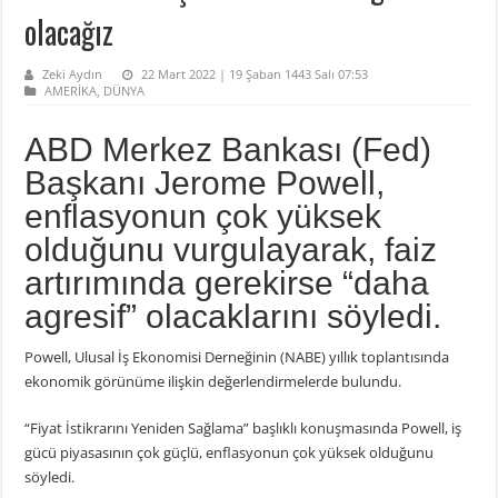
olacağız
Zeki Aydın
22 Mart 2022 | 19 Şaban 1443 Salı 07:53
AMERİKA
,
DÜNYA
ABD Merkez Bankası (Fed)
Başkanı Jerome Powell,
enflasyonun çok yüksek
olduğunu vurgulayarak, faiz
artırımında gerekirse “daha
agresif” olacaklarını söyledi.
Powell, Ulusal İş Ekonomisi Derneğinin (NABE) yıllık toplantısında
ekonomik görünüme ilişkin değerlendirmelerde bulundu.
“Fiyat İstikrarını Yeniden Sağlama” başlıklı konuşmasında Powell, iş
gücü piyasasının çok güçlü, enflasyonun çok yüksek olduğunu
söyledi.