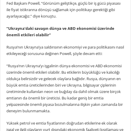
Fed Başkanı Powell, “Görünüm geliştikçe, güçlü bir iş gücü piyasası
ile fiyat istikrarına dönüşü sağlamak için politikayı gerektiği gibi
ayarlayacağız.” diye konuştu.
“Ukrayna’daki savaşın dünya ve ABD ekonomisi üzerinde
önemli etkileri olabilir”
Rusya’nın Ukrayna’ya saldırısının ekonomiyi ve para politikasını nasıl
etkileyeceği sorusuna değinen Powell, şöyle devam etti:
“Rusya’nın Ukrayna’yı işgalinin dünya ekonomisi ve ABD ekonomisi
üzerinde önemli etkileri olabilir. Bu etkilerin büyüklüğü ve kalıcılığı
oldukça belirsizdir ve gelecek olaylara bağlıdır. Rusya, dünyanın en
büyük emtia üreticilerinden biri ve Ukrayna, bilgisayar çiplerinin
üretiminde kullanılan neon ve buğday da dahil olmak üzere birçok
emtianın da önemli bir üreticisi. Bu kadar geniş bir emtia
yelpazesinde önemli piyasa bozulmalarına ilişkin yakın zamanda bir
deneyim bulunmamakta.
Yüksek petrol ve emtia fiyatlarının doğrudan etkilerine ek olarak
işgal ve ilgili olayların yurt dışındaki ekonomik faaliyeti kısıtlaması ve