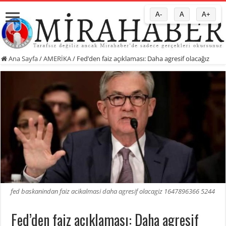
A-
A
A+
Ana Sayfa
/
AMERİKA
/
Fed’den faiz açıklaması: Daha agresif olacağız
fed baskanindan faiz acikalmasi daha agresif olacagiz 1647896366 5244
Fed’den faiz açıklaması: Daha agresif