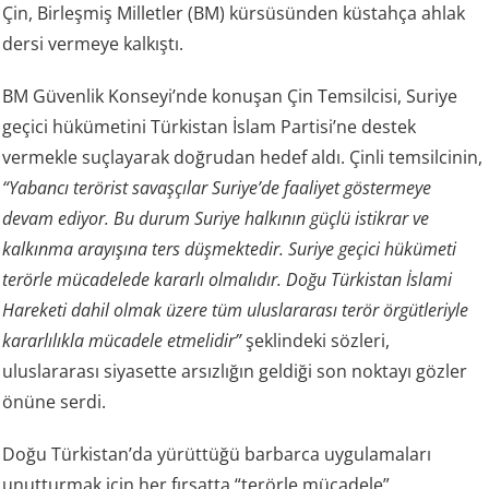
Çin, Birleşmiş Milletler (BM) kürsüsünden küstahça ahlak
dersi vermeye kalkıştı.
BM Güvenlik Konseyi’nde konuşan Çin Temsilcisi, Suriye
geçici hükümetini Türkistan İslam Partisi’ne destek
vermekle suçlayarak doğrudan hedef aldı. Çinli temsilcinin,
“Yabancı terörist savaşçılar Suriye’de faaliyet göstermeye
devam ediyor. Bu durum Suriye halkının güçlü istikrar ve
kalkınma arayışına ters düşmektedir. Suriye geçici hükümeti
terörle mücadelede kararlı olmalıdır. Doğu Türkistan İslami
Hareketi dahil olmak üzere tüm uluslararası terör örgütleriyle
kararlılıkla mücadele etmelidir”
şeklindeki sözleri,
uluslararası siyasette arsızlığın geldiği son noktayı gözler
önüne serdi.
Doğu Türkistan’da yürüttüğü barbarca uygulamaları
unutturmak için her fırsatta “terörle mücadele”