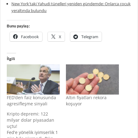
New York'taki Yahudi tünelleri yeniden gündemde: Onlarca çocuk
yeraltında bulundu
Bunu paylaş:
Facebook
X
Telegram
İlgili
FED’den faiz konusunda
Altın fiyatları rekora
agresifleşme sinyali
koşuyor
Kripto depremi: 122
milyar dolar piyasadan
uçtu!
Fed'e yönelik iyimserlik 1