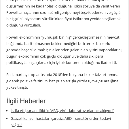
düşürmesinin ne kadar olası olduğuna ilişkin soruya da yanıt veren
Powell, amaçlarının uzun süreli genişlemeyi teşvik ederken ve güçlü
bir iş gücü piyasasını sürdürürken fiyat istikrarını yeniden sağlamak
olduğunu vurguladı.
Powell, ekonominin “yumuşak bir iniş” gerçekleştirmesinin mevcut
bağlamda basit olmasının beklenmediğini belirterek, bu zorlu
görevde başarılı olmak için ellerinden gelenin en iyisini yapacaklarını,
bugün ekonominin çok güçlü olduğunu ve daha sıkı para
politikasıyla başa çıkmak için iyi bir konumda olduğunu ifade etti.
Fed, mart ayı toplantısında 2018’den bu yana ilk kez faiz artırımına
giderek politika faizini 25 baz puan artışla yüzde 0,25-0,50 aralığına
yükseltmişti.
İlgili Haberler
İstifa etti, sırları döktü: "ABD, virüs laboratuvarlarını saklıyor!"
Gazzeli kanser hastaları çaresiz: ABD'li senatörlerden tedavi
çağrısı!