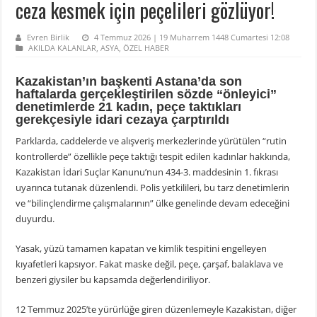
ceza kesmek için peçelileri gözlüyor!
Evren Birlik
4 Temmuz 2026 | 19 Muharrem 1448 Cumartesi 12:08
AKILDA KALANLAR
,
ASYA
,
ÖZEL HABER
Kazakistan’ın başkenti Astana’da son
haftalarda gerçekleştirilen sözde “önleyici”
denetimlerde 21 kadın, peçe taktıkları
gerekçesiyle idari cezaya çarptırıldı
Parklarda, caddelerde ve alışveriş merkezlerinde yürütülen “rutin
kontrollerde” özellikle peçe taktığı tespit edilen kadınlar hakkında,
Kazakistan İdari Suçlar Kanunu’nun 434-3. maddesinin 1. fıkrası
uyarınca tutanak düzenlendi. Polis yetkilileri, bu tarz denetimlerin
ve “bilinçlendirme çalışmalarının” ülke genelinde devam edeceğini
duyurdu.
Yasak, yüzü tamamen kapatan ve kimlik tespitini engelleyen
kıyafetleri kapsıyor. Fakat maske değil, peçe, çarşaf, balaklava ve
benzeri giysiler bu kapsamda değerlendiriliyor.
12 Temmuz 2025’te yürürlüğe giren düzenlemeyle Kazakistan, diğer