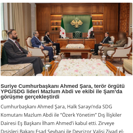
Suriye Cumhurbaşkanı Ahmed Şara, terör örgütü
YPG/SDG lideri Mazlum Abdi ve ekibi ile Şam’da
görüşme gerçekleştirdi
Cumhurbaşkanı Ahmed Şara, Halk Sarayı’nda SDG
Komutanı Mazlum Abdi ile “Özerk Yönetim” Dış İlişkiler
Dairesi Eş Başkanı İlham Ahmed’i kabul etti. Zirveye
Dışişleri Bakanı Esad Şeybani ile Deyrizor Valisi Ziyad el-