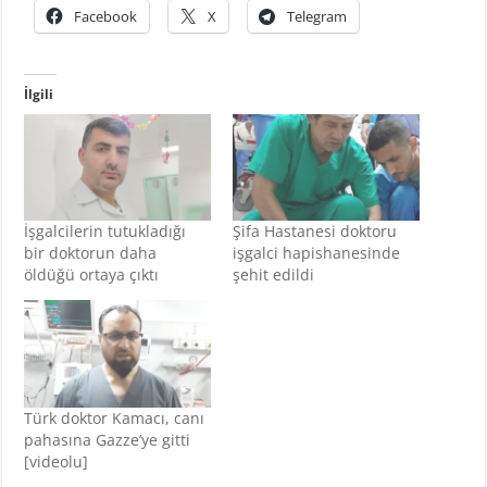
Facebook
X
Telegram
İlgili
İşgalcilerin tutukladığı
Şifa Hastanesi doktoru
bir doktorun daha
işgalci hapishanesinde
öldüğü ortaya çıktı
şehit edildi
Türk doktor Kamacı, canı
pahasına Gazze’ye gitti
[videolu]