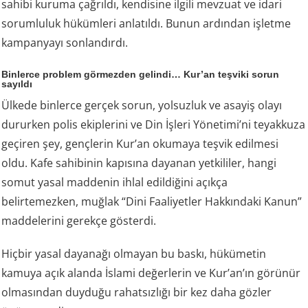
sahibi kuruma çağrıldı, kendisine ilgili mevzuat ve idari
sorumluluk hükümleri anlatıldı. Bunun ardından işletme
kampanyayı sonlandırdı.
Binlerce problem görmezden gelindi… Kur’an teşviki sorun
sayıldı
Ülkede binlerce gerçek sorun, yolsuzluk ve asayiş olayı
dururken polis ekiplerini ve Din İşleri Yönetimi’ni teyakkuza
geçiren şey, gençlerin Kur’an okumaya teşvik edilmesi
oldu. Kafe sahibinin kapısına dayanan yetkililer, hangi
somut yasal maddenin ihlal edildiğini açıkça
belirtemezken, muğlak “Dini Faaliyetler Hakkındaki Kanun”
maddelerini gerekçe gösterdi.
Hiçbir yasal dayanağı olmayan bu baskı, hükümetin
kamuya açık alanda İslami değerlerin ve Kur’an’ın görünür
olmasından duyduğu rahatsızlığı bir kez daha gözler