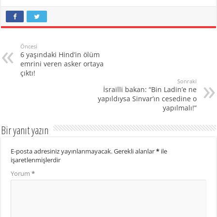
Öncesi
6 yaşındaki Hind’in ölüm
emrini veren asker ortaya
çıktı!
Sonraki
İsrailli bakan: “Bin Ladin’e ne
yapıldıysa Sinvar’ın cesedine o
yapılmalı!”
Bir yanıt yazın
E-posta adresiniz yayınlanmayacak.
Gerekli alanlar
*
ile
işaretlenmişlerdir
Yorum
*