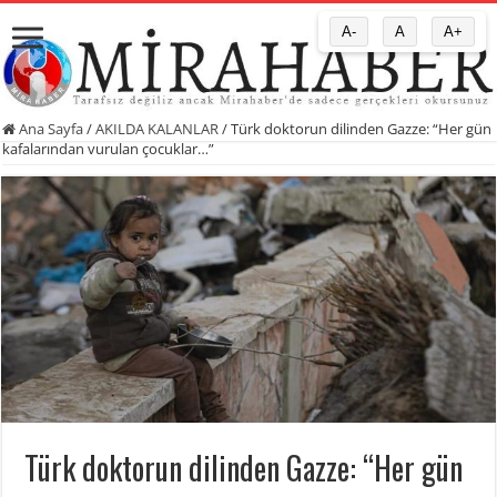
A-
A
A+
Ana Sayfa
/
AKILDA KALANLAR
/
Türk doktorun dilinden Gazze: “Her gün
kafalarından vurulan çocuklar…”
Türk doktorun dilinden Gazze: “Her gün