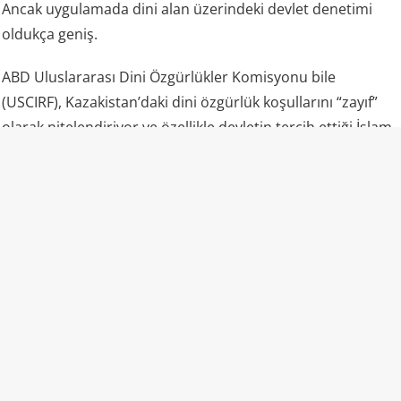
Ancak uygulamada dini alan üzerindeki devlet denetimi
oldukça geniş.
ABD Uluslararası Dini Özgürlükler Komisyonu bile
(USCIRF), Kazakistan’daki dini özgürlük koşullarını “zayıf”
olarak nitelendiriyor ve özellikle devletin tercih ettiği İslam
yorumunun dışında kalan Müslümanların ciddi baskılarla
karşılaşabildiğini belirtiyor. Kuruma göre makamlar,
muğlak ve ağır hükümler içeren din ve aşırılık yasalarını
barışçıl dini faaliyetlere karşı dahi uygulayabiliyor.
Sıradan bir tutum ve teşvik etkinliğini dahi devlet
güvenliğine bir tehdit gibi gören bu zihniyet, toplumsal
vicdanda derin bir yara açtı. Resmi makamların masum bir
kahve ikramını bu derece sert yaptırımlarla engellemesi,
ülkede dini özgürlüklerin ne denli baskı ve gözetim altında
olduğunu bir kez daha kanıtladı.