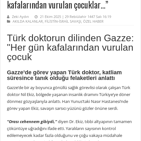
kafalarından vurulan çocuklar…”
Zeki Aydın
21 Ekim 2025 | 29 Rebiülahir 1447 Salı 16:19
AKILDA KALANLAR
,
FİLİSTİN-İSRAİL SAVAŞI
,
ÖZEL HABER
Türk doktorun dilinden Gazze:
"Her gün kafalarından vurulan
çocuk
Gazze’de görev yapan Türk doktor, katliam
süresince tanık olduğu felaketleri anlattı
Gazze’de bir ay boyunca gönüllü sağlık görevlisi olarak çalışan Türk
doktor Nil Ekiz, bölgede yaşanan insanlık dramını Türkiye’ye döner
dönmez gözyaşlarıyla anlattı. Han Yunus’taki Nasır Hastanesi’nde
görev yapan Ekiz, savaşın sarsıcı yüzünü gözler önüne serdi.
“Orası cehennem gibiydi,”
diyen Dr. Ekiz, tıbbi altyapının tamamen
çöküntüye uğradığını ifade etti. Yaralıların sayısının kontrol
edilemeyecek kadar fazla olduğunu ve çoğu vakaya müdahale