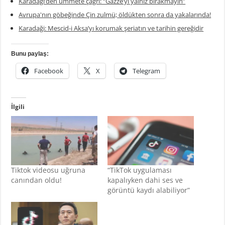
Karadaği’den ümmete çağrı: “Gazze’yi yalnız bırakmayın”
Avrupa'nın göbeğinde Çin zulmü; öldükten sonra da yakalarında!
Karadaği: Mescid-i Aksa’yı korumak şeriatın ve tarihin gereğidir
Bunu paylaş:
Facebook
X
Telegram
İlgili
Tiktok videosu uğruna
“TikTok uygulaması
canından oldu!
kapalıyken dahi ses ve
görüntü kaydı alabiliyor”