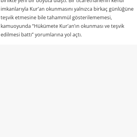
birlikte yeni bir boyuta ulaştı. Bir ticarethanenin kendi
imkanlarıyla Kur’an okunmasını yalnızca birkaç günlüğüne
teşvik etmesine bile tahammül gösterilememesi,
kamuoyunda “Hükümete Kur’an’ın okunması ve teşvik
edilmesi battı” yorumlarına yol açtı.
Kazakistan ve “laiklik”
Kazakistan rejimi kendisini laik bir devlet olarak tanımlıyor
ve resmi mevzuatında vatandaşların vicdan ve din
özgürlüğünü güvence altına aldığını belirtiyor. Aynı kanun,
insanların dini inançlarını yayma ve dini faaliyetlere katılma
hakkına sahip olduğunu da ifade ediyor.
Ancak uygulamada dini alan üzerindeki devlet denetimi
oldukça geniş.
ABD Uluslararası Dini Özgürlükler Komisyonu bile