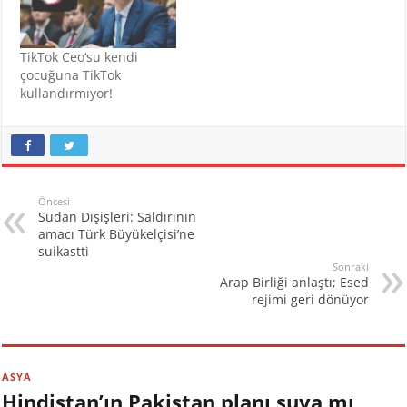
TikTok Ceo’su kendi
çocuğuna TikTok
kullandırmıyor!
Öncesi
Sudan Dışişleri: Saldırının
amacı Türk Büyükelçisi’ne
suikastti
Sonraki
Arap Birliği anlaştı; Esed
rejimi geri dönüyor
ASYA
Hindistan’ın Pakistan planı suya mı