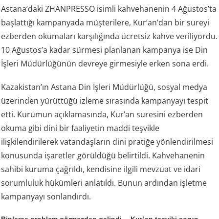
Astana’daki ZHANPRESSO isimli kahvehanenin 4 Ağustos’ta
başlattığı kampanyada müşterilere, Kur’an’dan bir sureyi
ezberden okumaları karşılığında ücretsiz kahve veriliyordu.
10 Ağustos’a kadar sürmesi planlanan kampanya ise Din
İşleri Müdürlüğünün devreye girmesiyle erken sona erdi.
Kazakistan’ın Astana Din İşleri Müdürlüğü, sosyal medya
üzerinden yürüttüğü izleme sırasında kampanyayı tespit
etti. Kurumun açıklamasında, Kur’an suresini ezberden
okuma gibi dini bir faaliyetin maddi teşvikle
ilişkilendirilerek vatandaşların dini pratiğe yönlendirilmesi
konusunda işaretler görüldüğü belirtildi. Kahvehanenin
sahibi kuruma çağrıldı, kendisine ilgili mevzuat ve idari
sorumluluk hükümleri anlatıldı. Bunun ardından işletme
kampanyayı sonlandırdı.
Binlerce problem görmezden gelindi… Kur’an teşviki sorun