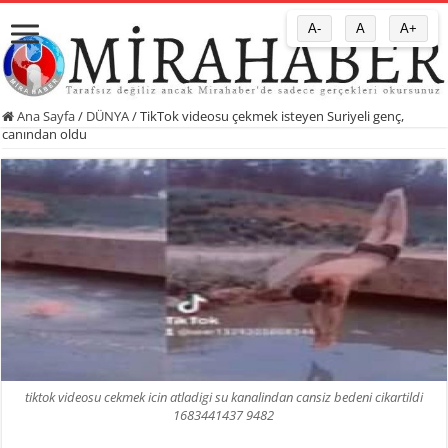
A-
A
A+
Ana Sayfa
/
DÜNYA
/
TikTok videosu çekmek isteyen Suriyeli genç,
canından oldu
tiktok videosu cekmek icin atladigi su kanalindan cansiz bedeni cikartildi
1683441437 9482