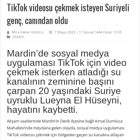
TikTok videosu çekmek isteyen Suriyeli
genç, canından oldu
Mira Haber Editörü
7 Mayıs 2023 | 17 Şevval 1444 Pazar 13:55
DÜNYA
Mardin’de sosyal medya
uygulaması TikTok için video
çekmek isterken atladığı su
kanalının zeminine başını
çarpan 20 yaşındaki Suriye
uyruklu Lueyna El Hüseyni,
hayatını kaybetti.
Akşam saatlerinde Mardin’in Derik ilçesine bağlı Kırsal Dumluca
Mahallesi’nde meydana gelen olayda, sosyal medya uygulaması
TikTok videosu çekmek için bölgeden geçen su kanalına atlayan