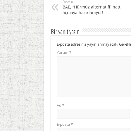
Öncesi
BAE, “Hürmüz alternatifi” hattı
açmaya hazırlanıyor!
Bir yanıt yazın
E-posta adresiniz yayınlanmayacak.
Gerekli
Yorum
*
Ad
*
E-posta
*