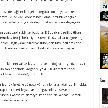
li’de hükümet geriliyor, örgüt başkente
 El Kaide bağlantılı El Şebab örgütü son bir yılda ülkenin
e artırdı. 2022-2023 döneminde Somali ordusu ve aşiret
, son aylarda birçok stratejik noktayı yeniden ele geçirdi.
geniş çaplı saldırılar başlatan El Şebab’ın özellikle Hiran,
eme kaydettiği belirtiliyor. Güvenlik kaynaklarına göre örgüt,
ntrolü sağlayarak kuzey ve güneydeki unsurları arasında
ordusunun ikmal yollarını baskı altına alırken başkent
 topraklarının yaklaşık yüzde 30’unda doğrudan ya da dolaylı
ütün son dönemde Mogadişu’ya 40-50 kilometre kadar
oktaları oluşturduğu bildirildi.
Son 
 ise hükümet ile bölgesel yönetimler arasındaki gerilim oldu.
rap Emirlikleri ile yapılan tüm güvenlik ve savunma
; Berbera, Bosaso ve Kismayo limanlarını da kapsadı. Somali
i zedelemekle suçladı.
8 