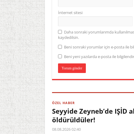
İnternet sitesi
Daha sonraki yorumlarımda kullanılması 
kaydedilsin.
Beni sonraki yorumlar için e-posta ile bil
Beni yeni yazılarda e-posta ile bilgilendir
ÖZEL HABER
Seyyide Zeyneb’de IŞİD a
öldürüldüler!
08.08.2026 02:40