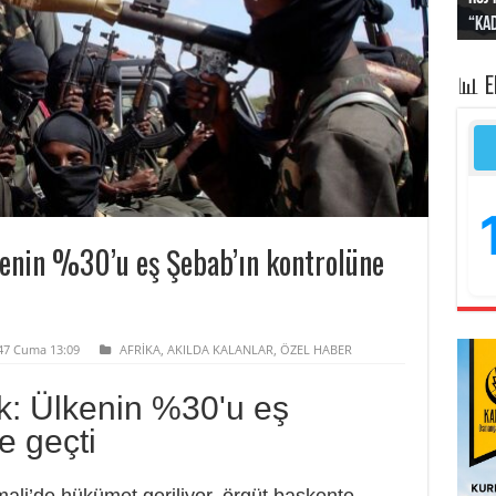
“Kad
Irak
yapt
kayı
bası
📊 
lkenin %30’u eş Şebab’ın kontrolüne
447 Cuma 13:09
AFRİKA
,
AKILDA KALANLAR
,
ÖZEL HABER
ik: Ülkenin %30'u eş
e geçti