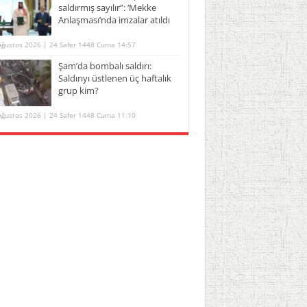
saldırmış sayılır”: ‘Mekke
Anlaşması’nda imzalar atıldı
Ağustos 2026 | 24 Safer 1448 Cuma 14:57
Şam’da bombalı saldırı:
Saldırıyı üstlenen üç haftalık
grup kim?
Ağustos 2026 | 24 Safer 1448 Cuma 11:10