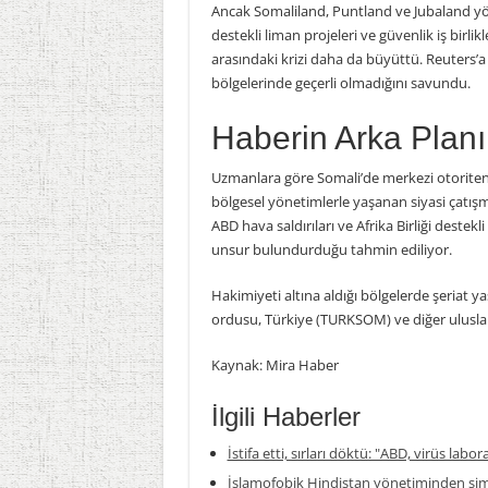
Ancak Somaliland, Puntland ve Jubaland yön
destekli liman projeleri ve güvenlik iş birli
arasındaki krizi daha da büyüttü. Reuters’a
bölgelerinde geçerli olmadığını savundu.
Haberin Arka Planı
Uzmanlara göre Somali’de merkezi otoriteni
bölgesel yönetimlerle yaşanan siyasi çatış
ABD hava saldırıları ve Afrika Birliği deste
unsur bulundurduğu tahmin ediliyor.
Hakimiyeti altına aldığı bölgelerde şeriat 
ordusu, Türkiye (TURKSOM) ve diğer uluslara
Kaynak: Mira Haber
İlgili Haberler
İstifa etti, sırları döktü: "ABD, virüs labor
İslamofobik Hindistan yönetiminden şim