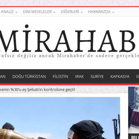
ANALİZ
DİNİ MESELELER
DİĞERLERİ
HAKKIMIZDA
TAN
DOĞU TÜRKİSTAN
FİLİSTİN
IRAK
SURİYE
KAFKASYA
D
Ülkenin %30’u eş Şebab’ın kontrolüne geçti!
Roj 
Orta
Düny
Suri
Uygu