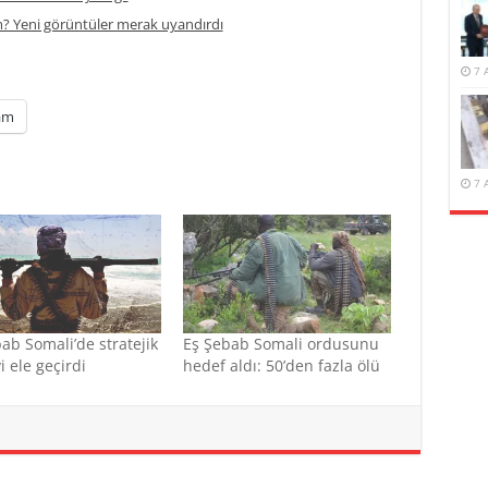
m? Yeni görüntüler merak uyandırdı
7 
am
7 
ab Somali’de stratejik
Eş Şebab Somali ordusunu
i ele geçirdi
hedef aldı: 50’den fazla ölü