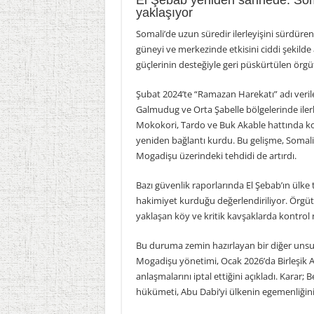
El Şebab yeniden sahnede: Soma
yaklaşıyor
Somali’de uzun süredir ilerleyişini sürdüren
güneyi ve merkezinde etkisini ciddi şekild
güçlerinin desteğiyle geri püskürtülen örgüt
Şubat 2024’te “Ramazan Harekatı” adı verilen 
Galmudug ve Orta Şabelle bölgelerinde ilerl
Mokokori, Tardo ve Buk Akable hattında ko
yeniden bağlantı kurdu. Bu gelişme, Somali 
Mogadişu üzerindeki tehdidi de artırdı.
Bazı güvenlik raporlarında El Şebab’ın ülke
hakimiyet kurduğu değerlendiriliyor. Örg
yaklaşan köy ve kritik kavşaklarda kontrol n
Bu duruma zemin hazırlayan bir diğer unsur
Mogadişu yönetimi, Ocak 2026’da Birleşik A
anlaşmalarını iptal ettiğini açıkladı. Karar
hükümeti, Abu Dabi’yi ülkenin egemenliğin