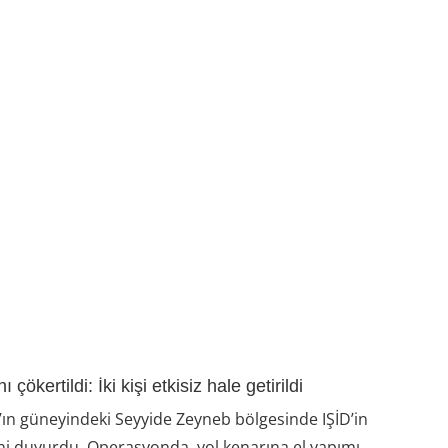
ökertildi: İki kişi etkisiz hale getirildi
’ın güneyindeki Seyyide Zeyneb bölgesinde IŞİD’in
ğini duyurdu. Operasyonda, yol kenarına el yapımı