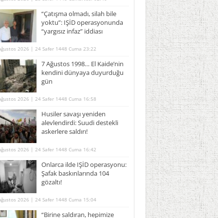
“Çatışma olmadı, silah bile
yoktu”: IŞİD operasyonunda
“yargısız infaz” iddiası
Ağustos 2026 | 24 Safer 1448 Cuma 23:22
7 Ağustos 1998… El Kaide’nin
kendini dünyaya duyurduğu
gün
Ağustos 2026 | 24 Safer 1448 Cuma 16:58
Husiler savaşı yeniden
alevlendirdi: Suudi destekli
askerlere saldırı!
Ağustos 2026 | 24 Safer 1448 Cuma 16:42
Onlarca ilde IŞİD operasyonu:
Şafak baskınlarında 104
gözaltı!
Ağustos 2026 | 24 Safer 1448 Cuma 15:04
“Birine saldıran, hepimize