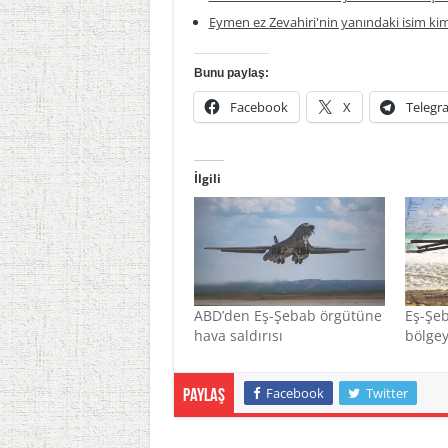
Eymen ez Zevahiri'nin yanındaki isim ki
Bunu paylaş:
Facebook
X
Telegr
İlgili
ABD’den Eş-Şebab örgütüne
Eş-Şeb
hava saldırısı
bölgey
Facebook
Twitter
Paylaş