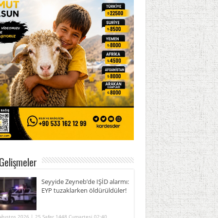
Gelişmeler
Seyyide Zeyneb’de IŞİD alarmı:
EYP tuzaklarken öldürüldüler!
Ağustos 2026 | 25 Safer 1448 Cumartesi 02:40