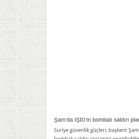
Şam’da IŞİD’in bombalı saldırı planı ç
Suriye güvenlik güçleri, başkent Şam
bombalı saldırı girişimini engelledi