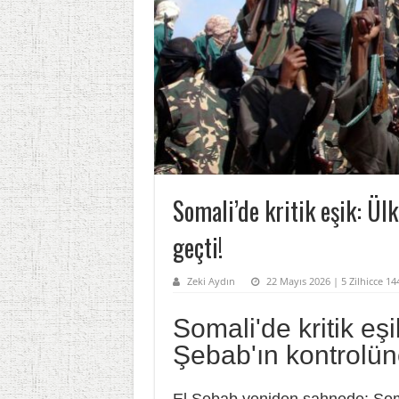
Somali’de kritik eşik: Ü
geçti!
Zeki Aydın
22 Mayıs 2026 | 5 Zilhicce 1
Somali'de kritik eş
Şebab'ın kontrolün