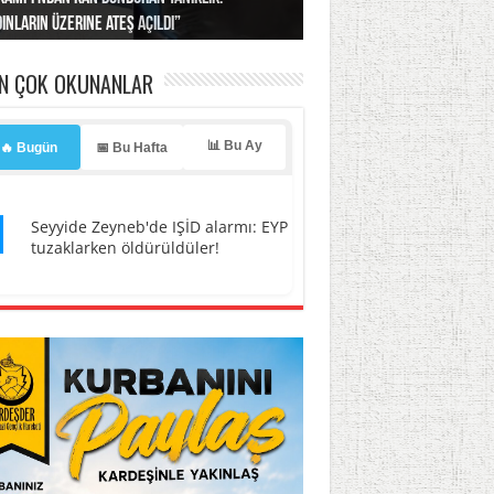
ınların üzerine ateş açıldı”
’a misilleme tehdidi!
ı… İsrail’in “timsah” planına fren!
tlar başladı
ldı, kabus yaşatıldı!
EN ÇOK OKUNANLAR
📊 Bu Ay
🔥 Bugün
📅 Bu Hafta
1
Seyyide Zeyneb'de IŞİD alarmı: EYP
tuzaklarken öldürüldüler!