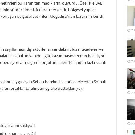
etimleri bu kararı tanımadıklarını duyurdu. Özellikle BAE
klerinin sürdürülmesi, federal merkez ile bölgesel yapılar
 konuşan bölgesel yetkililer, Mogadişu’nun kararının kendi
7 
n zayıflaması, dış aktörler arasındaki nüfuz mücadelesi ve
malar, El Şebab’ın yeniden güç kazanmasına zemin hazırlıyor.
7 
kli operasyonlara rağmen örgütün halen 10 binden fazla silahlı
yasalarını uygulayan Şebab hareketi ile mücadele eden Somali
rası ortaklar tarafından eğitilip destekleniyor.
7 
7 
atuvarlarını saklıyor!"
di de namaz yasağı!