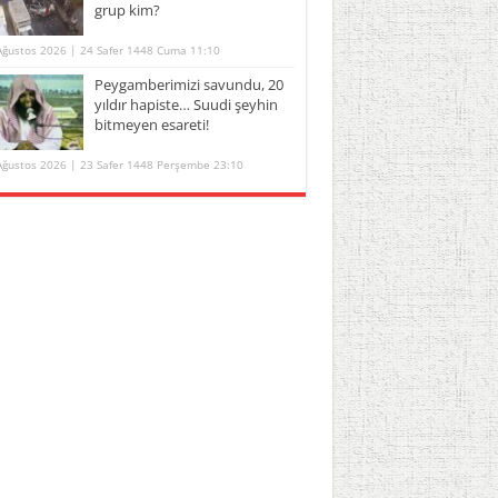
grup kim?
Ağustos 2026 | 24 Safer 1448 Cuma 11:10
Peygamberimizi savundu, 20
yıldır hapiste… Suudi şeyhin
bitmeyen esareti!
Ağustos 2026 | 23 Safer 1448 Perşembe 23:10