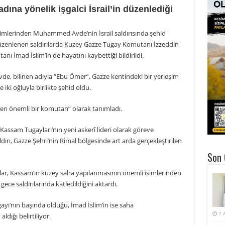
dına yönelik işgalci İsrail’in düzenlediği
imlerinden Muhammed Avde’nin İsrail saldırısında şehid
düzenlenen saldırılarda Kuzey Gazze Tugay Komutanı İzzeddin
nı İmad İslim’in de hayatını kaybettiği bildirildi.
, bilinen adıyla “Ebu Ömer”, Gazze kentindeki bir yerleşim
iki oğluyla birlikte şehid oldu.
den önemli bir komutan” olarak tanımladı.
ce Kassam Tugayları’nın yeni askerî lideri olarak göreve
saldırı, Gazze Şehri’nin Rimal bölgesinde art arda gerçekleştirilen
Son 
lar, Kassam’ın kuzey saha yapılanmasının önemli isimlerinden
gece saldırılarında katledildiğini aktardı.
ayı’nın başında olduğu, İmad İslim’in ise saha
7 
dığı belirtiliyor.