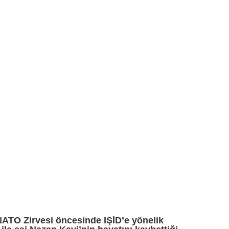
ATO Zirvesi öncesinde IŞİD’e yönelik