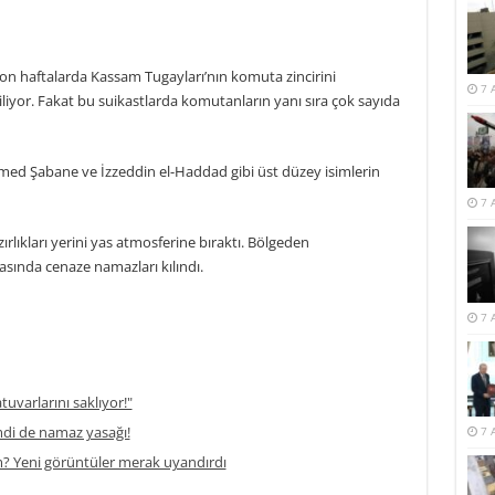
n son haftalarda Kassam Tugayları’nın komuta zincirini
7 
iliyor. Fakat bu suikastlarda komutanların yanı sıra çok sayıda
Şabane ve İzzeddin el-Haddad gibi üst düzey isimlerin
7 
ırlıkları yerini yas atmosferine bıraktı. Bölgeden
sında cenaze namazları kılındı.
7 
atuvarlarını saklıyor!"
di de namaz yasağı!
7 
m? Yeni görüntüler merak uyandırdı