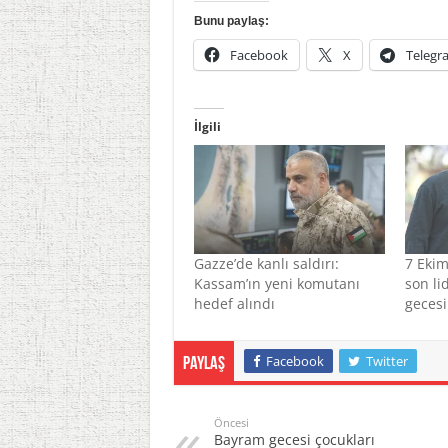
Bunu paylaş:
Facebook
X
Telegr
İlgili
Gazze’de kanlı saldırı:
7 Ekim
Kassam’ın yeni komutanı
son li
hedef alındı
gecesi
Facebook
Twitter
Paylaş
Öncesi
Bayram gecesi çocukları