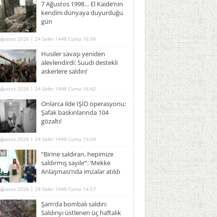
7 Ağustos 1998… El Kaide’nin
kendini dünyaya duyurduğu
gün
Ağustos 2026 | 24 Safer 1448 Cuma 16:58
Husiler savaşı yeniden
alevlendirdi: Suudi destekli
askerlere saldırı!
Ağustos 2026 | 24 Safer 1448 Cuma 16:42
Onlarca ilde IŞİD operasyonu:
Şafak baskınlarında 104
gözaltı!
Ağustos 2026 | 24 Safer 1448 Cuma 15:04
“Birine saldıran, hepimize
saldırmış sayılır”: ‘Mekke
Anlaşması’nda imzalar atıldı
Ağustos 2026 | 24 Safer 1448 Cuma 14:57
Şam’da bombalı saldırı:
Saldırıyı üstlenen üç haftalık