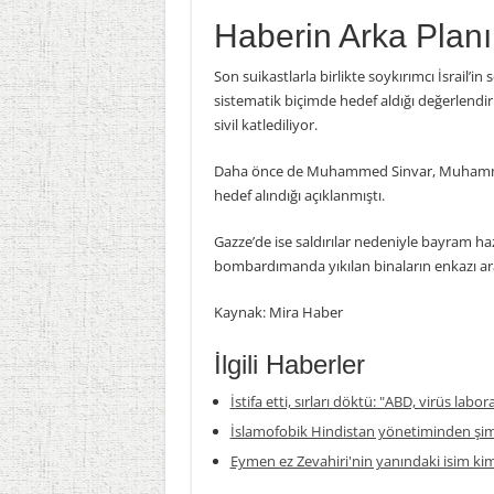
Haberin Arka Planı
Son suikastlarla birlikte soykırımcı İsrail’i
sistematik biçimde hedef aldığı değerlendir
sivil katlediliyor.
Daha önce de Muhammed Sinvar, Muhammed 
hedef alındığı açıklanmıştı.
Gazze’de ise saldırılar nedeniyle bayram haz
bombardımanda yıkılan binaların enkazı ara
Kaynak: Mira Haber
İlgili Haberler
İstifa etti, sırları döktü: "ABD, virüs labor
İslamofobik Hindistan yönetiminden şim
Eymen ez Zevahiri'nin yanındaki isim ki