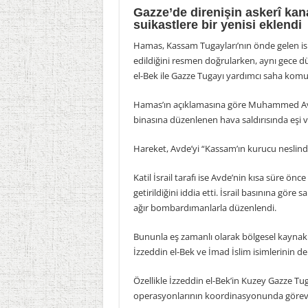
Gazze’de direnişin askerî kana
suikastlere bir yenisi eklendi
Hamas, Kassam Tugayları’nın önde gelen is
edildiğini resmen doğrularken, aynı gece 
el-Bek ile Gazze Tugayı yardımcı saha komuta
Hamas’ın açıklamasına göre Muhammed Avde
binasına düzenlenen hava saldırısında eşi ve 
Hareket, Avde’yi “Kassam’ın kurucu neslin
Katil İsrail tarafı ise Avde’nin kısa süre ön
getirildiğini iddia etti. İsrail basınına göre 
ağır bombardımanlarla düzenlendi.
Bununla eş zamanlı olarak bölgesel kaynak
İzzeddin el-Bek ve İmad İslim isimlerinin de 
Özellikle İzzeddin el-Bek’in Kuzey Gazze Tug
operasyonlarının koordinasyonunda görev al