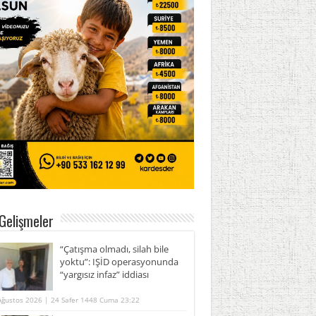
Gelişmeler
“Çatışma olmadı, silah bile
yoktu”: IŞİD operasyonunda
“yargısız infaz” iddiası
Ağustos 2026 | 24 Safer 1448 Cuma 23:22