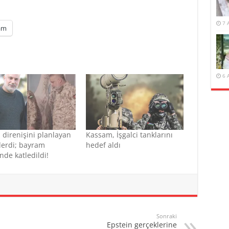
7 
am
6 
 direnişini planlayan
Kassam, İşgalci tanklarını
derdi; bayram
hedef aldı
nde katledildi!
Sonraki
Epstein gerçeklerine