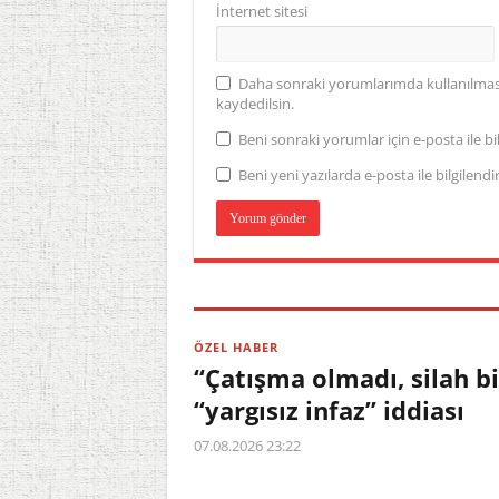
İnternet sitesi
Daha sonraki yorumlarımda kullanılması 
kaydedilsin.
Beni sonraki yorumlar için e-posta ile bil
Beni yeni yazılarda e-posta ile bilgilendir
ÖZEL HABER
“Çatışma olmadı, silah b
“yargısız infaz” iddiası
07.08.2026 23:22