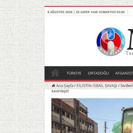
8 AĞUSTOS 2026 | 25 SAFER 1448 CUMARTESI 02:06
TÜRKİYE
ORTADOĞU
AFGANİS
Ana Sayfa
/
FİLİSTİN-İSRAİL SAVAŞI
/
Siville
kesinleşti!