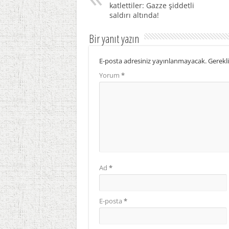
katlettiler: Gazze şiddetli
saldırı altında!
Bir yanıt yazın
E-posta adresiniz yayınlanmayacak.
Gerekli
Yorum
*
Ad
*
E-posta
*