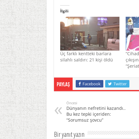
İlgili
Üç farklı kentteki barlara
“Cihad
silahlı saldırı: 21 kişi öldü
çıkışı
“Şeria
Facebook
Twitter
Paylaş
Öncesi
Dünyanın nefretini kazandı..
Bu kez tepki içeriden:
“Sorumsuz şovcu”
Bir yanıt yazın