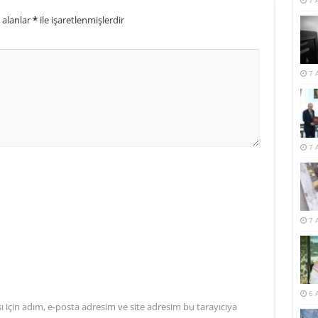
7 
 alanlar
*
ile işaretlenmişlerdir
7 
7 
7 
6 
için adım, e-posta adresim ve site adresim bu tarayıcıya