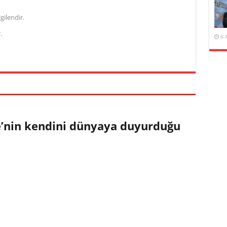
gilendir.
.
6 
e’nin kendini dünyaya duyurduğu