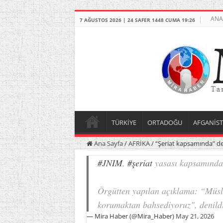
ANA
7 AĞUSTOS 2026 | 24 SAFER 1448 CUMA 19:26
TÜRKİYE
ORTADOĞU
AFGANİS
Ana Sayfa
/
AFRİKA
/
“Şeriat kapsamında” ded
#JNIM
,
#şeriat
yasası kapsamınd
Örgütten yapılan açıklama: “Müs
korumaktan bahsediyoruz", denild
— Mira Haber (@Mira_Haber)
May 21, 2026