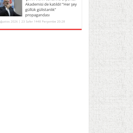
Akademisi de katıldı! “Her şey
güllük gülistanlık”
propagandası
Ağustos 2026 | 23 Safer 1448 Perşembe 20:28