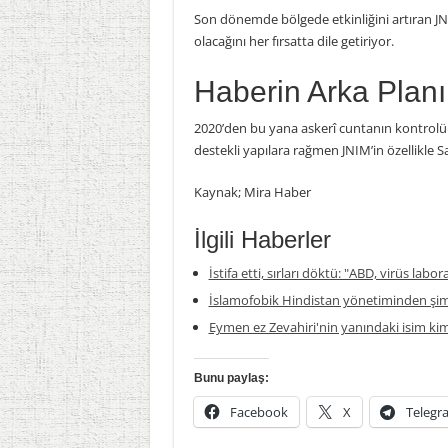
Son dönemde bölgede etkinliğini artıran JNIM
olacağını her fırsatta dile getiriyor.
Haberin Arka Planı
2020’den bu yana askerî cuntanın kontrolü 
destekli yapılara rağmen JNIM’in özellikle S
Kaynak; Mira Haber
İlgili Haberler
İstifa etti, sırları döktü: "ABD, virüs labor
İslamofobik Hindistan yönetiminden şim
Eymen ez Zevahiri'nin yanındaki isim ki
Bunu paylaş:
Facebook
X
Telegr