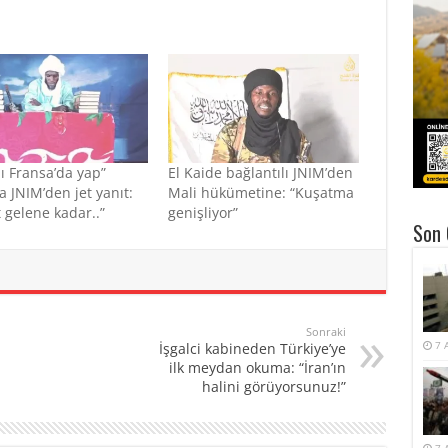
ı Fransa’da yap”
El Kaide bağlantılı JNIM’den
na JNIM’den jet yanıt:
Mali hükümetine: “Kuşatma
t gelene kadar..”
genişliyor”
Son 
Sonraki
7 
İşgalci kabineden Türkiye’ye
ilk meydan okuma: “İran’ın
halini görüyorsunuz!”