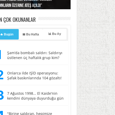
ınların üzerine ateş açıldı”
’a misilleme tehdidi!
ı… İsrail’in “timsah” planına fren!
tlar başladı
ldı, kabus yaşatıldı!
EN ÇOK OKUNANLAR
📊 Bu Ay
🔥 Bugün
📅 Bu Hafta
1
Şam’da bombalı saldırı: Saldırıyı
üstlenen üç haftalık grup kim?
2
Onlarca ilde IŞİD operasyonu:
Şafak baskınlarında 104 gözaltı!
3
7 Ağustos 1998... El Kaide'nin
kendini dünyaya duyurduğu gün
"Birine saldıran, hepimize