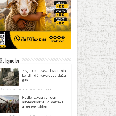
Gelişmeler
7 Ağustos 1998… El Kaide’nin
kendini dünyaya duyurduğu
gün
Ağustos 2026 | 24 Safer 1448 Cuma 16:58
Husiler savaşı yeniden
alevlendirdi: Suudi destekli
askerlere saldırı!