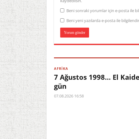
kaydedilsin.
Beni sonraki yorumlar için e-posta ile bil
Beni yeni yazılarda e-posta ile bilgilendir
AFRİKA
7 Ağustos 1998… El Kaid
gün
07.08.2026 16:58