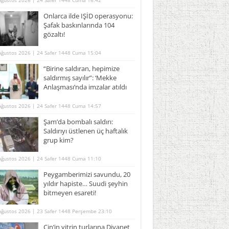
Ağustos 2026 | 24 Safer 1448 Cuma 16:42
Onlarca ilde IŞİD operasyonu:
Şafak baskınlarında 104
gözaltı!
Ağustos 2026 | 24 Safer 1448 Cuma 15:04
“Birine saldıran, hepimize
saldırmış sayılır”: ‘Mekke
Anlaşması’nda imzalar atıldı
Ağustos 2026 | 24 Safer 1448 Cuma 14:57
Şam’da bombalı saldırı:
Saldırıyı üstlenen üç haftalık
grup kim?
Ağustos 2026 | 24 Safer 1448 Cuma 11:10
Peygamberimizi savundu, 20
yıldır hapiste… Suudi şeyhin
bitmeyen esareti!
Ağustos 2026 | 23 Safer 1448 Perşembe 23:10
Çin’in vitrin turlarına Diyanet