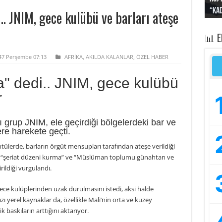
“Kad
Irak
yapt
kayı
bası
. JNIM, gece kulübü ve barları ateşe
📊 
447 Perşembe 07:13
AFRİKA
,
AKILDA KALANLAR
,
ÖZEL HABER
" dedi.. JNIM, gece kulübü
r
lı grup JNIM, ele geçirdiği bölgelerdeki bar ve
re harekete geçti.
tülerde, barların örgüt mensupları tarafından ateşe verildiği
ın, “şeriat düzeni kurma” ve “Müslüman toplumu günahtan ve
ildiği vurgulandı.
gece kulüplerinden uzak durulmasını istedi, aksi halde
zı yerel kaynaklar da, özellikle Mali’nin orta ve kuzey
 baskıların arttığını aktarıyor.