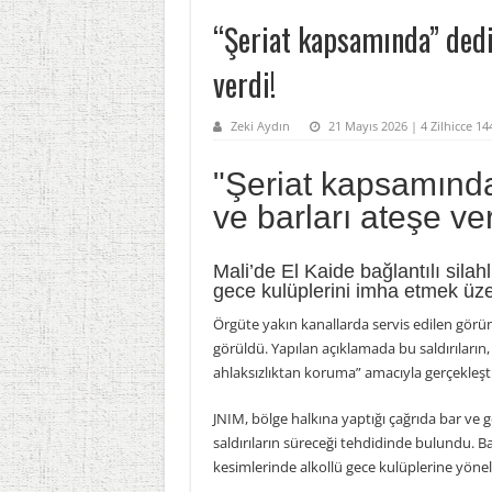
“Şeriat kapsamında” dedi.
verdi!
Zeki Aydın
21 Mayıs 2026 | 4 Zilhicce 1
"Şeriat kapsamında
ve barları ateşe ve
Mali’de El Kaide bağlantılı silah
gece kulüplerini imha etmek üze
Örgüte yakın kanallarda servis edilen görün
görüldü. Yapılan açıklamada bu saldırılar
ahlaksızlıktan koruma” amacıyla gerçekleştir
JNIM, bölge halkına yaptığı çağrıda bar ve 
saldırıların süreceği tehdidinde bulundu. Ba
kesimlerinde alkollü gece kulüplerine yönelik