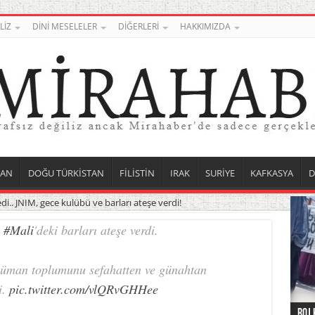
LİZ
DİNİ MESELELER
DİĞERLERİ
HAKKIMIZDA
TAN
DOĞU TÜRKİSTAN
FİLİSTİN
IRAK
SURİYE
KAFKASYA
D
i.. JNIM, gece kulübü ve barları ateşe verdi!
a
#Mali
'deki barları ateşe verdi.
lüman toplumunu sefahatten ve günahtan
i.
pic.twitter.com/vlQRvGHHee
Roj 
Orta
Düny
Suri
Uygu