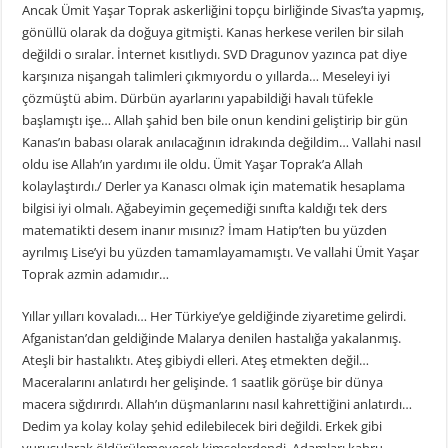
Ancak Ümit Yaşar Toprak askerliğini topçu birliğinde Sivas’ta yapmış,
gönüllü olarak da doğuya gitmişti. Kanas herkese verilen bir silah
değildi o sıralar. İnternet kısıtlıydı. SVD Dragunov yazınca pat diye
karşınıza nişangah talimleri çıkmıyordu o yıllarda… Meseleyi iyi
çözmüştü abim. Dürbün ayarlarını yapabildiği havalı tüfekle
başlamıştı işe… Allah şahid ben bile onun kendini geliştirip bir gün
Kanas’ın babası olarak anılacağının idrakında değildim… Vallahi nasıl
oldu ise Allah’ın yardımı ile oldu. Ümit Yaşar Toprak’a Allah
kolaylaştırdı./ Derler ya Kanascı olmak için matematik hesaplama
bilgisi iyi olmalı. Ağabeyimin geçemediği sınıfta kaldığı tek ders
matematikti desem inanır mısınız? İmam Hatip’ten bu yüzden
ayrılmış Lise’yi bu yüzden tamamlayamamıştı. Ve vallahi Ümit Yaşar
Toprak azmin adamıdır…
Yıllar yılları kovaladı… Her Türkiye’ye geldiğinde ziyaretime gelirdi.
Afganistan’dan geldiğinde Malarya denilen hastalığa yakalanmış.
Ateşli bir hastalıktı. Ateş gibiydi elleri. Ateş etmekten değil…
Maceralarını anlatırdı her gelişinde. 1 saatlik görüşe bir dünya
macera sığdırırdı. Allah’ın düşmanlarını nasıl kahrettiğini anlatırdı…
Dedim ya kolay kolay şehid edilebilecek biri değildi. Erkek gibi
vuruşularak öldürülemeyecek kimselerdendi. Adamları kahru