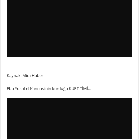
Kaynak: Mira Haber
Ebu Yusuf el Kannasi’nin kurduğu KURT TİMİ…