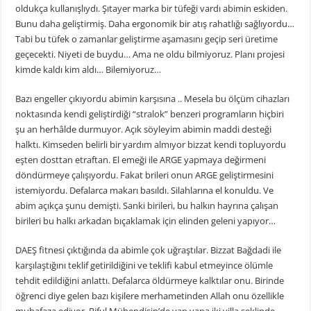
oldukça kullanışlıydı. Şıtayer marka bir tüfeği vardı abimin eskiden.
Bunu daha geliştirmiş. Daha ergonomik bir atış rahatlığı sağlıyordu…
Tabi bu tüfek o zamanlar geliştirme aşamasını geçip seri üretime
geçecekti. Niyeti de buydu… Ama ne oldu bilmiyoruz. Planı projesi
kimde kaldı kim aldı… Bilemiyoruz…
Bazı engeller çıkıyordu abimin karşısına .. Mesela bu ölçüm cihazları
noktasında kendi geliştirdiği “stralok” benzeri programların hiçbiri
şu an herhâlde durmuyor. Açık söyleyim abimin maddi desteği
halktı. Kimseden belirli bir yardım almıyor bizzat kendi topluyordu
eşten dosttan etraftan. El emeği ile ARGE yapmaya değirmeni
döndürmeye çalışıyordu. Fakat brileri onun ARGE geliştirmesini
istemiyordu. Defalarca makarı basıldı. Silahlarına el konuldu. Ve
abim açıkça şunu demişti. Sanki birileri, bu halkın hayrına çalışan
birileri bu halkı arkadan bıçaklamak için elinden geleni yapıyor…
DAEŞ fitnesi çıktığında da abimle çok uğraştılar. Bizzat Bağdadi ile
karşılaştığını teklif getirildiğini ve teklifi kabul etmeyince ölümle
tehdit edildiğini anlattı. Defalarca öldürmeye kalktılar onu. Birinde
öğrenci diye gelen bazı kişilere merhametinden Allah onu özellikle
muhafaza ediyor. Riful Mühendisin’de yan yana iki villa şeklinde