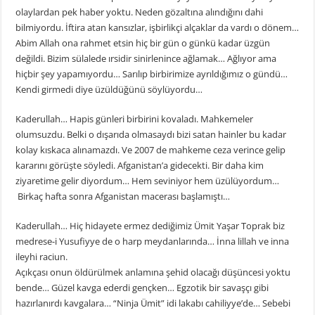
olaylardan pek haber yoktu. Neden gözaltına alındığını dahi
bilmiyordu. İftira atan kansızlar, işbirlikçi alçaklar da vardı o dönem…
Abim Allah ona rahmet etsin hiç bir gün o günkü kadar üzgün
değildi. Bizim sülalede ırsidir sinirlenince ağlamak… Ağlıyor ama
hiçbir şey yapamıyordu… Sarılıp birbirimize ayrıldığımız o gündü…
Kendi girmedi diye üzüldüğünü söylüyordu…
Kaderullah… Hapis günleri birbirini kovaladı. Mahkemeler
olumsuzdu. Belki o dışarıda olmasaydı bizi satan hainler bu kadar
kolay kıskaca alınamazdı. Ve 2007 de mahkeme ceza verince gelip
kararını görüşte söyledi. Afganistan’a gidecekti. Bir daha kim
ziyaretime gelir diyordum… Hem seviniyor hem üzülüyordum…
Birkaç hafta sonra Afganistan macerası başlamıştı…
Kaderullah… Hiç hidayete ermez dediğimiz Ümit Yaşar Toprak biz
medrese-i Yusufiyye de o harp meydanlarında… İnna lillah ve inna
ileyhi raciun.
Açıkçası onun öldürülmek anlamına şehid olacağı düşüncesi yoktu
bende… Güzel kavga ederdi gençken… Egzotik bir savaşçı gibi
hazırlanırdı kavgalara… “Ninja Ümit” idi lakabı cahiliyye’de… Sebebi