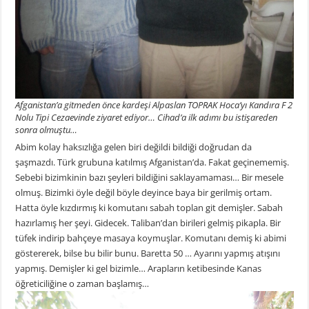
Afganistan’a gitmeden önce kardeşi Alpaslan TOPRAK Hoca’yı Kandıra F 2
Nolu Tipi Cezaevinde ziyaret ediyor… Cihad’a ilk adımı bu istişareden
sonra olmuştu…
Abim kolay haksızlığa gelen biri değildi bildiği doğrudan da
şaşmazdı. Türk grubuna katılmış Afganistan’da. Fakat geçinememiş.
Sebebi bizimkinin bazı şeyleri bildiğini saklayamaması… Bir mesele
olmuş. Bizimki öyle değil böyle deyince baya bir gerilmiş ortam.
Hatta öyle kızdırmış ki komutanı sabah toplan git demişler. Sabah
hazırlamış her şeyi. Gidecek. Taliban’dan birileri gelmiş pikapla. Bir
tüfek indirip bahçeye masaya koymuşlar. Komutanı demiş ki abimi
göstererek, bilse bu bilir bunu. Baretta 50 … Ayarını yapmış atışını
yapmış. Demişler ki gel bizimle… Arapların ketibesinde Kanas
öğreticiliğine o zaman başlamış…