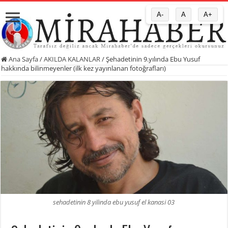
A-
A
A+
Ana Sayfa
/
AKILDA KALANLAR
/
Şehadetinin 9.yılında Ebu Yusuf
hakkında bilinmeyenler (ilk kez yayınlanan fotoğrafları)
sehadetinin 8 yilinda ebu yusuf el kanasi 03