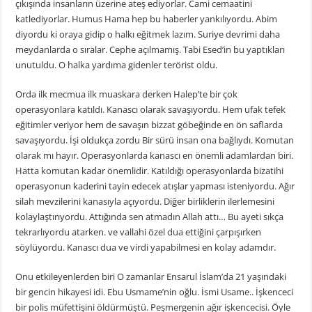
çıkışında insanların üzerine ateş ediyorlar. Cami cemaatini
katlediyorlar. Humus Hama hep bu haberler yankılıyordu. Abim
diyordu ki oraya gidip o halkı eğitmek lazım. Suriye devrimi daha
meydanlarda o sıralar. Cephe açılmamış. Tabi Esed’in bu yaptıkları
unutuldu. O halka yardıma gidenler terörist oldu.
Orda ilk mecmua ilk muaskara derken Halep’te bir çok
operasyonlara katıldı. Kanascı olarak savaşıyordu. Hem ufak tefek
eğitimler veriyor hem de savaşın bizzat göbeğinde en ön saflarda
savaşıyordu. İşi oldukça zordu Bir sürü insan ona bağlıydı. Komutan
olarak mı hayır. Operasyonlarda kanascı en önemli adamlardan biri.
Hatta komutan kadar önemlidir. Katıldığı operasyonlarda bizatihi
operasyonun kaderini tayin edecek atışlar yapması isteniyordu. Ağır
silah mevzilerini kanasıyla açıyordu. Diğer birliklerin ilerlemesini
kolaylaştırıyordu. Attığında sen atmadın Allah attı… Bu ayeti sıkça
tekrarlıyordu atarken. ve vallahi özel dua ettiğini çarpışırken
söylüyordu. Kanascı dua ve virdi yapabilmesi en kolay adamdır.
Onu etkileyenlerden biri O zamanlar Ensarul İslam’da 21 yaşındaki
bir gencin hikayesi idi. Ebu Usmame’nin oğlu. İsmi Usame.. İşkenceci
bir polis müfettişini öldürmüştü. Peşmergenin ağır işkencecisi. Öyle