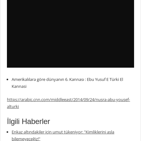
Amerikalılara göre dünyanın 6. Kannası : Ebu Yusuf E Türki El
Kannasi
https://arabic.cnn.com/middleeast/2014/09/24/nusra-abu-yousef-
alturki
İlgili Haberler
Enkaz altındakiler için umut tükeniyor: "Kimliklerini asla
bilemeyeceğiz!"