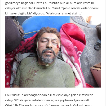
görülmeye başlandı. Hatta Ebu Yusuf’a bunlar buraların resmini
çekiyor olmasın dediklerinde Ebu Yusuf “şehid olacak kadar önemli
kimseler değiliz biz” diyordu. “Allah ona rahmet etsin…”
Ebu Yusuf’un arkadaşlarından biri tekstilci diye gelen kimselerin
odayı GPS ile işaretlediklerinden açıkça şüphelendiğini anlattı.
Çünkü İHA’lar ondan sonra görülmeye başlandı. Ve kesin emin