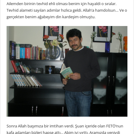
Ailemden birinin tevhid ehli olması benim için hayaldi o sıralar.
Tevhid alameti sayılan adımlar hızlıca geldi. Allah’a hamdolsun… Ve o
gerçekten benim ağabeyim din kardeşim olmuştu.
Sonra Allah başımıza bir imtihan verdi. Şuan içeride olan FETÖ’nun
kafa adamları bizleri hapse attı… Abim iyi yırttı. Aramızda yeniydi