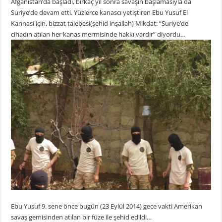
Afganistan’da başladı, birkaç yıl sonra savaşın başlamasıyla da
Suriye’de devam etti. Yüzlerce kanascı yetiştiren Ebu Yusuf El
Kannasi için, bizzat talebesi(şehid inşallah) Mikdat: “Suriye’de
cihadın atılan her kanas mermisinde hakkı vardır” diyordu…
Ebu Yusuf 9. sene önce bugün (23 Eylül 2014) gece vakti Amerikan
savaş gemisinden atılan bir füze ile şehid edildi…