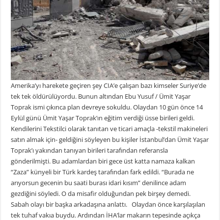
Amerika’yı harekete geçiren şey CIA’e çalışan bazı kimseler Suriye’de
tek tek öldürülüyordu. Bunun altından Ebu Yusuf / Ümit Yaşar
Toprak ismi çıkınca plan devreye sokuldu. Olaydan 10 gün önce 14
Eylül günü Ümit Yaşar Toprak’ın eğitim verdiği üsse birileri geldi.
Kendilerini Tekstilci olarak tanıtan ve ticari amaçla -tekstil makineleri
satın almak için- geldiğini söyleyen bu kişiler İstanbul’dan Ümit Yaşar
Toprak’ı yakından tanıyan birileri tarafından referansla
gönderilmişti. Bu adamlardan biri gece üst katta namaza kalkan
“Zaza” künyeli bir Türk kardeş tarafından fark edildi. “Burada ne
arıyorsun gecenin bu saati burası idari kısım” denilince adam
gezdiğini söyledi. O da misafir olduğundan pek birşey demedi.
Sabah olayı bir başka arkadaşına anlattı. Olaydan önce karşılaşılan
tek tuhaf vakıa buydu. Ardından İHA’lar makarın tepesinde açıkça