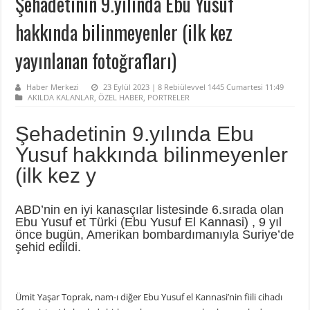
Şehadetinin 9.yılında Ebu Yusuf
hakkında bilinmeyenler (ilk kez
yayınlanan fotoğrafları)
Haber Merkezi
23 Eylül 2023 | 8 Rebiülevvel 1445 Cumartesi 11:49
AKILDA KALANLAR
,
ÖZEL HABER
,
PORTRELER
Şehadetinin 9.yılında Ebu
Yusuf hakkında bilinmeyenler
(ilk kez y
ABD’nin en iyi kanasçılar listesinde 6.sırada olan
Ebu Yusuf et Türki (Ebu Yusuf El Kannasi) , 9 yıl
önce bugün, Amerikan bombardımanıyla Suriye’de
şehid edildi.
Ümit Yaşar Toprak, nam-ı diğer Ebu Yusuf el Kannasi’nin fiili cihadı