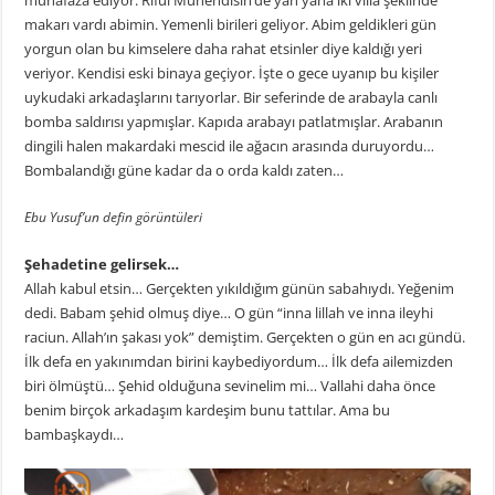
makarı vardı abimin. Yemenli birileri geliyor. Abim geldikleri gün
yorgun olan bu kimselere daha rahat etsinler diye kaldığı yeri
veriyor. Kendisi eski binaya geçiyor. İşte o gece uyanıp bu kişiler
uykudaki arkadaşlarını tarıyorlar. Bir seferinde de arabayla canlı
bomba saldırısı yapmışlar. Kapıda arabayı patlatmışlar. Arabanın
dingili halen makardaki mescid ile ağacın arasında duruyordu…
Bombalandığı güne kadar da o orda kaldı zaten…
Ebu Yusuf’un defin görüntüleri
Şehadetine gelirsek…
Allah kabul etsin… Gerçekten yıkıldığım günün sabahıydı. Yeğenim
dedi. Babam şehid olmuş diye… O gün “inna lillah ve inna ileyhi
raciun. Allah’ın şakası yok” demiştim. Gerçekten o gün en acı gündü.
İlk defa en yakınımdan birini kaybediyordum… İlk defa ailemizden
biri ölmüştü… Şehid olduğuna sevinelim mi… Vallahi daha önce
benim birçok arkadaşım kardeşim bunu tattılar. Ama bu
bambaşkaydı…