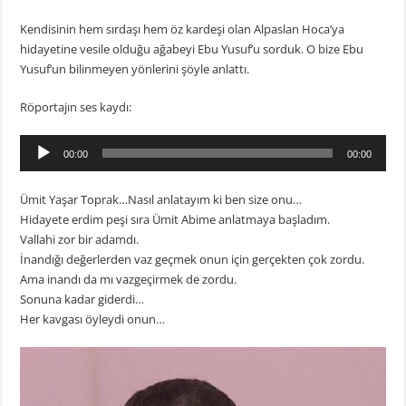
Kendisinin hem sırdaşı hem öz kardeşi olan Alpaslan Hoca’ya
hidayetine vesile olduğu ağabeyi Ebu Yusuf’u sorduk. O bize Ebu
Yusuf’un bilinmeyen yönlerini şöyle anlattı.
Röportajın ses kaydı:
Ses
00:00
00:00
oynatıcı
Ümit Yaşar Toprak…Nasıl anlatayım ki ben size onu…
Hidayete erdim peşi sıra Ümit Abime anlatmaya başladım.
Vallahi zor bir adamdı.
İnandığı değerlerden vaz geçmek onun için gerçekten çok zordu.
Ama inandı da mı vazgeçirmek de zordu.
Sonuna kadar giderdi…
Her kavgası öyleydi onun…