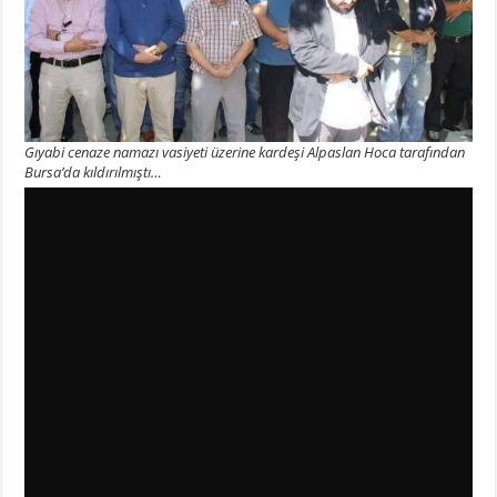
Gıyabi cenaze namazı vasiyeti üzerine kardeşi Alpaslan Hoca tarafından
Bursa’da kıldırılmıştı…