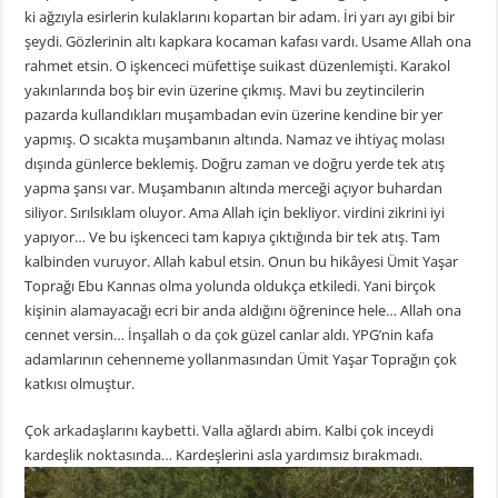
ki ağzıyla esirlerin kulaklarını kopartan bir adam. İri yarı ayı gibi bir
şeydi. Gözlerinin altı kapkara kocaman kafası vardı. Usame Allah ona
rahmet etsin. O işkenceci müfettişe suikast düzenlemişti. Karakol
yakınlarında boş bir evin üzerine çıkmış. Mavi bu zeytincilerin
pazarda kullandıkları muşambadan evin üzerine kendine bir yer
yapmış. O sıcakta muşambanın altında. Namaz ve ihtiyaç molası
dışında günlerce beklemiş. Doğru zaman ve doğru yerde tek atış
yapma şansı var. Muşambanın altında merceği açıyor buhardan
siliyor. Sırılsıklam oluyor. Ama Allah için bekliyor. virdini zikrini iyi
yapıyor… Ve bu işkenceci tam kapıya çıktığında bir tek atış. Tam
kalbinden vuruyor. Allah kabul etsin. Onun bu hikâyesi Ümit Yaşar
Toprağı Ebu Kannas olma yolunda oldukça etkiledi. Yani birçok
kişinin alamayacağı ecri bir anda aldığını öğrenince hele… Allah ona
cennet versin… İnşallah o da çok güzel canlar aldı. YPG’nin kafa
adamlarının cehenneme yollanmasından Ümit Yaşar Toprağın çok
katkısı olmuştur.
Çok arkadaşlarını kaybetti. Valla ağlardı abim. Kalbi çok inceydi
kardeşlik noktasında… Kardeşlerini asla yardımsız bırakmadı.