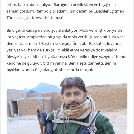
ettim. Kalktı abdest alıyor. Bacağında beylik silahı ve bıçağını o
zaman gördüm. Rambo gibi adam. Kim dedim bu ..Dediler Eğitmen
Türk savaşçı… Künyesi: “Hamza”
Bir diğer arkadaşı da onu şöyle anlatıyor. Mola vermiştik bir yerde
ihtiyaç için. Araplardan bir grup da mola verdi. şurada bir Türk var
dediler tanır mısın? Baktım ki karşıda Ümit abi. Bakkal’ın duvarına
yazı yazıyor hem de Türkçe… “Teklif etme veresiye dost kalalım
ölesiye” diye… Altına “fiyatlarımıza KDV dahildir diye yazıyor. ” Kendi
kendine de gülüyor. Gittim yanına. Beni Peştu zannetti. Benim
bıyıklar uzundu Peştular gibi. Abinle orda tanıştık…