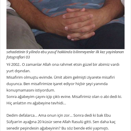
sehadetinin 9 yilinda ebu yusuf hakkinda bilinmeyenler ilk kez yayinlanan
fotograflari 03
Yıl 2002.. O zamanlar Allah ona rahmet etsin güzel bir abimiz vardı
yurt dışından.
Misafirim olmuştu evimde. Ümit abim gelmişti ziyarete misafiri
duyunca. Ben misafirimize işaret ediyor hiçbir şeyi yanında
konuşmamasını istiyordum.
Sonra ağabeyim çayını içip çıktı evine. Misafirimiz olan o abi dedi ki.
Hiç anlattın mı ağabeyine tevhidi…
Dedim defalarca… Ama onun için zor… Sonra dedi ki bak Ebu
Süfyan’ın ayağına 20 küsür sene Allah Rasulü gitti. Sen daha kaç
senedir peşindesin ağabeyinin? Bu söz bende etki yapmıştı.