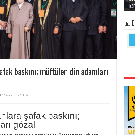
“Kad
Irak
yapt
kayı
bası
📊 
fak baskını; müftüler, din adamları
447 Çarşamba 13:39
lara şafak baskını;
arı gözal