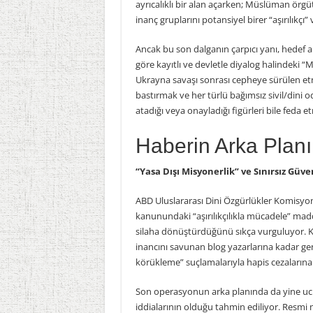
ayrıcalıklı bir alan açarken; Müslüman örgüt
inanç gruplarını potansiyel birer “aşırılık
Ancak bu son dalganın çarpıcı yanı, hedef alı
göre kayıtlı ve devletle diyalog halindeki 
Ukrayna savaşı sonrası cepheye sürülen etni
bastırmak ve her türlü bağımsız sivil/dini 
atadığı veya onayladığı figürleri bile feda 
Haberin Arka Planı
“Yasa Dışı Misyonerlik” ve Sınırsız Güve
ABD Uluslararası Dini Özgürlükler Komisyon
kanunundaki “aşırılıkçılıkla mücadele” maddel
silaha dönüştürdüğünü sıkça vurguluyor. 
inancını savunan blog yazarlarına kadar geni
körükleme” suçlamalarıyla hapis cezalarına ç
Son operasyonun arka planında da yine ucu a
iddialarının olduğu tahmin ediliyor. Resmi