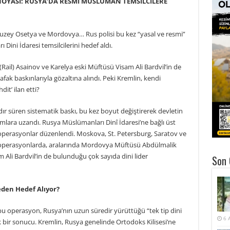
ANOYASI: RUSYA’DA RESMİ MÜSLÜMAN TEMSİLCİLERE
Kuzey Osetya ve Mordovya… Rus polisi bu kez “yasal ve resmi”
Dini İdaresi temsilcilerini hedef aldı.
il) Asainov ve Karelya eski Müftüsü Visam Ali Bardvil’in de
fak baskınlarıyla gözaltına alındı. Peki Kremlin, kendi
dit’ ilan etti?
r süren sistematik baskı, bu kez boyut değiştirerek devletin
lara uzandı. Rusya Müslümanları Dinî İdaresi’ne bağlı üst
ı operasyonlar düzenlendi. Moskova, St. Petersburg, Saratov ve
en operasyonlarda, aralarında Mordovya Müftüsü Abdülmalik
 Ali Bardvil’in de bulunduğu çok sayıda dini lider
Son 
eden Hedef Alıyor?
 bu operasyon, Rusya’nın uzun süredir yürüttüğü “tek tip dini
6 
nik bir sonucu. Kremlin, Rusya genelinde Ortodoks Kilisesi’ne