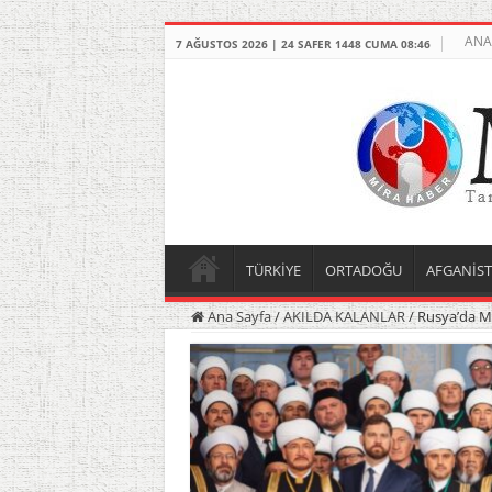
ANA
7 AĞUSTOS 2026 | 24 SAFER 1448 CUMA 08:46
TÜRKİYE
ORTADOĞU
AFGANİS
Ana Sayfa
/
AKILDA KALANLAR
/
Rusya’da Mü