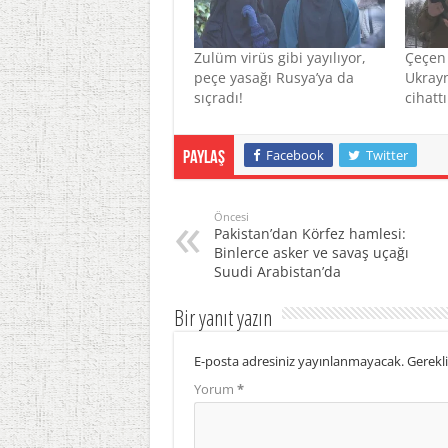
Zulüm virüs gibi yayılıyor,
Çeçen 
peçe yasağı Rusya’ya da
Ukray
sıçradı!
cihattı
Facebook
Twitter
Paylaş
Öncesi
Pakistan’dan Körfez hamlesi:
Binlerce asker ve savaş uçağı
Suudi Arabistan’da
Bir yanıt yazın
E-posta adresiniz yayınlanmayacak.
Gerekli
Yorum
*