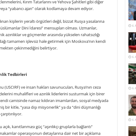
lenmelerini, Kırım Tatarlarını ve Yehova Şahitleri gibi diğer
çı” veya “yabancı ajan” olarak kodlamaya devam ediyor.
nan kişilerin yeraltı örgütleri değil, bizzat Rusya yasalarına
6 
“Müslümanlar Dini İdaresi” mensupları olması. Uzmanlar,
k azınlıklar ve göçmenler arasında yükselen rahatsızlığı
odağı tamamen işlevsiz hale getirmek için Moskova’nın kendi
etmekten çekinmediğini belirtiyor.
6 
nlik Tedbirleri
u (USCIRF) ve insan hakları savunucuları, Rusya’nın ceza
6 
erini muhalifleri ve azınlık liderlerini susturmak için birer
Kendi camisinde namaz kıldıran imamlardan, sosyal medyada
ş bir kitle, “yasa dışı misyonerlik” ya da “dini düşmanlığı
arptırılıyor.
6 
çık, kanıtlanması güç “aşırılıkçı gruplarla bağlantı”
 makamlar operasyonun detaylarına dair net bir açıklama