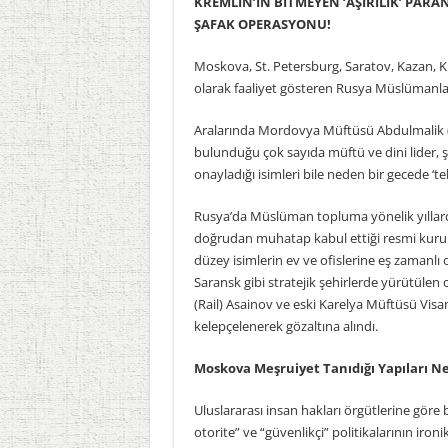
KREMLİN’İN BİTMEYEN ‘AŞIRILIK’ PAR
ŞAFAK OPERASYONU!
Moskova, St. Petersburg, Saratov, Kazan, 
olarak faaliyet gösteren Rusya Müslümanları 
Aralarında Mordovya Müftüsü Abdulmalik (Ra
bulunduğu çok sayıda müftü ve dini lider, şa
onayladığı isimleri bile neden bir gecede ‘teh
Rusya’da Müslüman topluma yönelik yıllardı
doğrudan muhatap kabul ettiği resmi kurum
düzey isimlerin ev ve ofislerine eş zamanl
Saransk gibi stratejik şehirlerde yürütül
(Rail) Asainov ve eski Karelya Müftüsü Visam
kelepçelenerek gözaltına alındı.
Moskova Meşruiyet Tanıdığı Yapıları N
Uluslararası insan hakları örgütlerine göre
otorite” ve “güvenlikçi” politikalarının iro