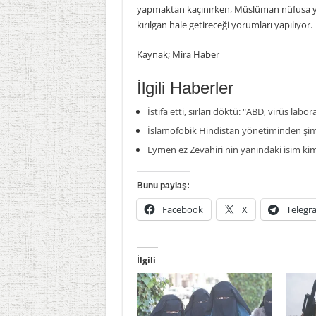
yapmaktan kaçınırken, Müslüman nüfusa yön
kırılgan hale getireceği yorumları yapılıyor.
Kaynak; Mira Haber
İlgili Haberler
İstifa etti, sırları döktü: "ABD, virüs labor
İslamofobik Hindistan yönetiminden şim
Eymen ez Zevahiri'nin yanındaki isim ki
Bunu paylaş:
Facebook
X
Telegr
İlgili