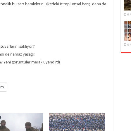
elik bu sert hamlelerin ülkedeki iç toplumsal barışı daha da
6 
6 
atuvarlarını saklıyor!"
di de namaz yasağı!
m? Yeni görüntüler merak uyandırdı
am