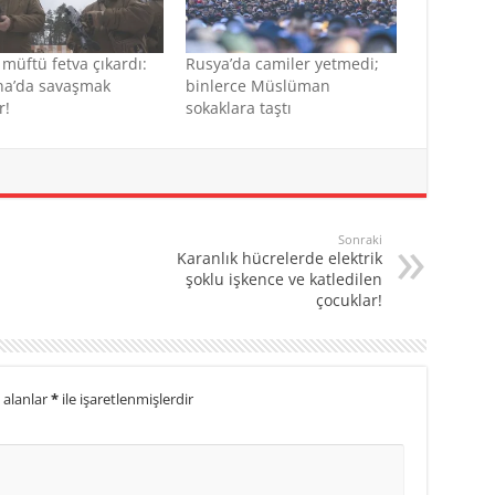
müftü fetva çıkardı:
Rusya’da camiler yetmedi;
na’da savaşmak
binlerce Müslüman
r!
sokaklara taştı
Sonraki
Karanlık hücrelerde elektrik
şoklu işkence ve katledilen
çocuklar!
 alanlar
*
ile işaretlenmişlerdir