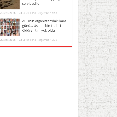
servis edildi
Ağustos 2026 | 23 Safer 1448 Perşembe 14:54
ABD’nin Afganistan’daki kara
günü… Usame bin Ladin’i
öldüren tim yok oldu
Ağustos 2026 | 23 Safer 1448 Perşembe 10:38