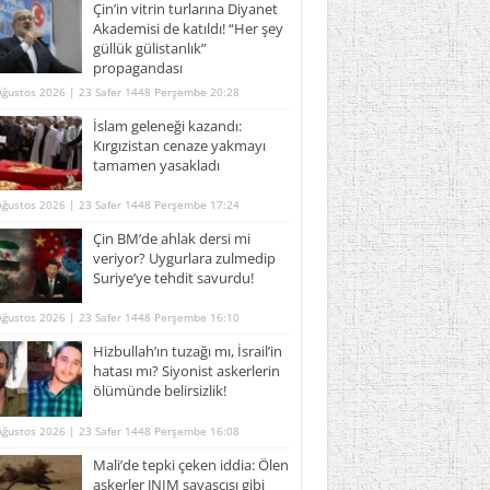
Çin’in vitrin turlarına Diyanet
Akademisi de katıldı! “Her şey
güllük gülistanlık”
propagandası
Ağustos 2026 | 23 Safer 1448 Perşembe 20:28
İslam geleneği kazandı:
Kırgızistan cenaze yakmayı
tamamen yasakladı
Ağustos 2026 | 23 Safer 1448 Perşembe 17:24
Çin BM’de ahlak dersi mi
veriyor? Uygurlara zulmedip
Suriye’ye tehdit savurdu!
Ağustos 2026 | 23 Safer 1448 Perşembe 16:10
Hizbullah’ın tuzağı mı, İsrail’in
hatası mı? Siyonist askerlerin
ölümünde belirsizlik!
Ağustos 2026 | 23 Safer 1448 Perşembe 16:08
Mali’de tepki çeken iddia: Ölen
askerler JNIM savaşçısı gibi