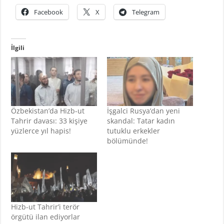
Facebook
X
Telegram
İlgili
Özbekistan’da Hizb-ut
İşgalci Rusya’dan yeni
Tahrir davası: 33 kişiye
skandal: Tatar kadın
yüzlerce yıl hapis!
tutuklu erkekler
bölümünde!
Hizb-ut Tahrir’i terör
örgütü ilan ediyorlar