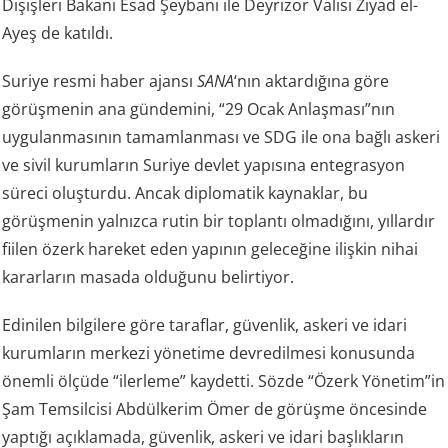
Dışişleri Bakanı Esad Şeybani ile Deyrizor Valisi Ziyad el-
Ayeş de katıldı.
Suriye resmi haber ajansı
SANA
‘nın aktardığına göre
görüşmenin ana gündemini, “29 Ocak Anlaşması”nın
uygulanmasının tamamlanması ve SDG ile ona bağlı askeri
ve sivil kurumların Suriye devlet yapısına entegrasyon
süreci oluşturdu. Ancak diplomatik kaynaklar, bu
görüşmenin yalnızca rutin bir toplantı olmadığını, yıllardır
fiilen özerk hareket eden yapının geleceğine ilişkin nihai
kararların masada olduğunu belirtiyor.
Edinilen bilgilere göre taraflar, güvenlik, askeri ve idari
kurumların merkezi yönetime devredilmesi konusunda
önemli ölçüde “ilerleme” kaydetti. Sözde “Özerk Yönetim”in
Şam Temsilcisi Abdülkerim Ömer de görüşme öncesinde
yaptığı açıklamada, güvenlik, askeri ve idari başlıkların