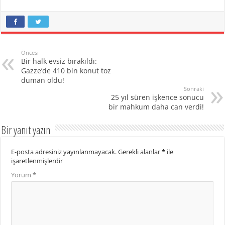
Öncesi
Bir halk evsiz bırakıldı:
Gazze’de 410 bin konut toz
duman oldu!
Sonraki
25 yıl süren işkence sonucu
bir mahkum daha can verdi!
Bir yanıt yazın
E-posta adresiniz yayınlanmayacak.
Gerekli alanlar
*
ile
işaretlenmişlerdir
Yorum
*