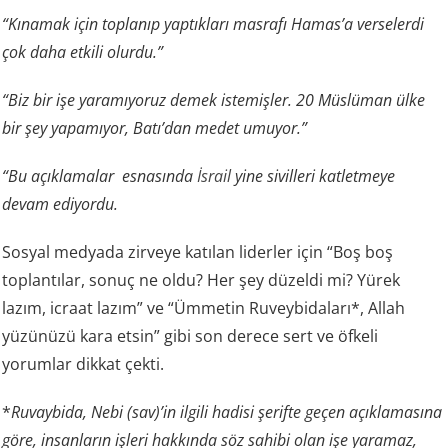
“Kınamak için toplanıp yaptıkları masrafı Hamas’a verselerdi
çok daha etkili olurdu.”
“Biz bir işe yaramıyoruz demek istemişler. 20 Müslüman ülke
bir şey yapamıyor, Batı’dan medet umuyor.”
“Bu açıklamalar esnasında
İsrail
yine sivilleri katletmeye
devam ediyordu.
Sosyal medyada zirveye katılan liderler için “Boş boş
toplantılar, sonuç ne oldu? Her şey düzeldi mi? Yürek
lazım, icraat lazım” ve “Ümmetin Ruveybidaları*, Allah
yüzünüzü kara etsin” gibi son derece sert ve öfkeli
yorumlar dikkat çekti.
*
Ruvaybida, Nebi (sav)’in ilgili hadisi şerifte geçen açıklamasına
göre, insanların işleri hakkında söz sahibi olan işe yaramaz,