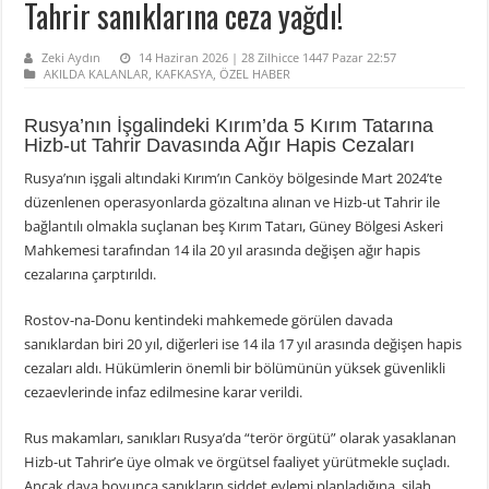
Tahrir sanıklarına ceza yağdı!
Zeki Aydın
14 Haziran 2026 | 28 Zilhicce 1447 Pazar 22:57
AKILDA KALANLAR
,
KAFKASYA
,
ÖZEL HABER
Rusya’nın İşgalindeki Kırım’da 5 Kırım Tatarına
Hizb-ut Tahrir Davasında Ağır Hapis Cezaları
Rusya’nın işgali altındaki Kırım’ın Canköy bölgesinde Mart 2024’te
düzenlenen operasyonlarda gözaltına alınan ve Hizb-ut Tahrir ile
bağlantılı olmakla suçlanan beş Kırım Tatarı, Güney Bölgesi Askeri
Mahkemesi tarafından 14 ila 20 yıl arasında değişen ağır hapis
cezalarına çarptırıldı.
Rostov-na-Donu kentindeki mahkemede görülen davada
sanıklardan biri 20 yıl, diğerleri ise 14 ila 17 yıl arasında değişen hapis
cezaları aldı. Hükümlerin önemli bir bölümünün yüksek güvenlikli
cezaevlerinde infaz edilmesine karar verildi.
Rus makamları, sanıkları Rusya’da “terör örgütü” olarak yasaklanan
Hizb-ut Tahrir’e üye olmak ve örgütsel faaliyet yürütmekle suçladı.
Ancak dava boyunca sanıkların şiddet eylemi planladığına, silah