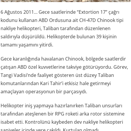
6 Ağustos 2011… Gece saatlerinde “Extortion 17” çağrı
kodunu kullanan ABD Ordusuna ait CH-47D Chinook tipi
nakliye helikopteri, Taliban tarafından düzenlenen
saldırıyla düşürüldü. Helikopterde bulunan 39 kişinin
tamamı yaşamını yitirdi.
Gece karanlığında havalanan Chinook, bölgede saatlerdir
çatışan ABD özel kuvvetlerine takviye götürüyordu. Görev,
Tangi Vadisi’nde faaliyet gösteren üst düzey Taliban
komutanlarından Kari Tahir’i etkisiz hale getirmeyi
amaçlayan operasyonun bir parçasıydı.
Helikopter iniş yapmaya hazırlanırken Taliban unsurları
tarafından ateşlenen bir RPG roketi arka rotor sistemine
isabet etti. Kontrolünü kaybeden dev nakliye helikopteri
saniyeler içinde yere çakıldı. Kurtulan olmadı.