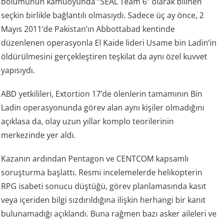
bölümünün kamuoyunda “SEAL Team 6” olarak bilinen
seçkin birlikle bağlantılı olmasıydı. Sadece üç ay önce, 2
Mayıs 2011’de Pakistan’ın Abbottabad kentinde
düzenlenen operasyonla El Kaide lideri Usame bin Ladin’in
öldürülmesini gerçekleştiren teşkilat da aynı özel kuvvet
yapısıydı.
ABD yetkilileri, Extortion 17’de ölenlerin tamamının Bin
Ladin operasyonunda görev alan aynı kişiler olmadığını
açıklasa da, olay uzun yıllar komplo teorilerinin
merkezinde yer aldı.
Kazanın ardından Pentagon ve CENTCOM kapsamlı
soruşturma başlattı. Resmi incelemelerde helikopterin
RPG isabeti sonucu düştüğü, görev planlamasında kasıt
veya içeriden bilgi sızdırıldığına ilişkin herhangi bir kanıt
bulunamadığı açıklandı. Buna rağmen bazı asker aileleri ve