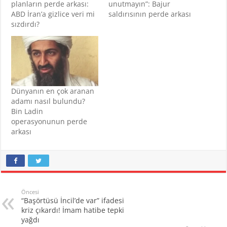
planların perde arkası:
unutmayın”: Bajur
ABD İran’a gizlice veri mi
saldırısının perde arkası
sızdırdı?
Dünyanın en çok aranan
adamı nasıl bulundu?
Bin Ladin
operasyonunun perde
arkası
Öncesi
“Başörtüsü İncil’de var” ifadesi
kriz çıkardı! İmam hatibe tepki
yağdı