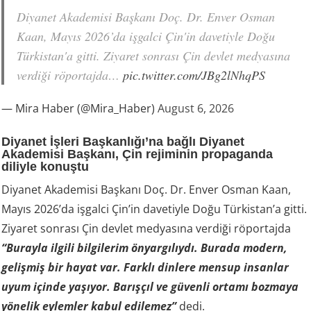
Diyanet Akademisi Başkanı Doç. Dr. Enver Osman
Kaan, Mayıs 2026’da işgalci Çin'in davetiyle Doğu
Türkistan'a gitti. Ziyaret sonrası Çin devlet medyasına
verdiği röportajda…
pic.twitter.com/JBg2lNhqPS
— Mira Haber (@Mira_Haber)
August 6, 2026
Diyanet İşleri Başkanlığı’na bağlı Diyanet
Akademisi Başkanı, Çin rejiminin propaganda
diliyle konuştu
Diyanet Akademisi Başkanı Doç. Dr. Enver Osman Kaan,
Mayıs 2026’da işgalci Çin’in davetiyle Doğu Türkistan’a gitti.
Ziyaret sonrası Çin devlet medyasına verdiği röportajda
“Burayla ilgili bilgilerim önyargılıydı. Burada modern,
gelişmiş bir hayat var. Farklı dinlere mensup insanlar
uyum içinde yaşıyor. Barışçıl ve güvenli ortamı bozmaya
yönelik eylemler kabul edilemez”
dedi.