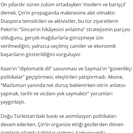
On yıllardır süren zulüm ortadayken ‘modern ve barışçıl’
demek, Çin’in propaganda makinesine alet olmaktır.
Diaspora temsilcileri ve aktivistler, bu tür ziyaretlerin
Pekin’in “Sincan’ın hikâyesini anlatma” stratejisinin parçası
olduğunu, gerçek mağdurlarla görüşmeye izin
verilmediğini, yalnızca seçilmiş camiler ve ekonomik
başarıların gösterildiğini vurguluyor.
Kaan’ın “diplomatik dil” savunması ve Saymaz’ın “güvenlikçi
politikalar” geçiştirmesi, eleştirileri yatıştırmadı. Aksine,
“Mazlumun yanında net duruş beklenirken vitrin anlatısı
yapmak, tarihi ve vicdanı yok saymaktır” yorumları
yaygınlaştı.
Doğu Türkistan’daki baskı ve asimilasyon politikaları
devam ederken, Çin’in organize ettiği gezilerden dönen
isimlerin olumlu tablolar çizmesi, kamuoyunda