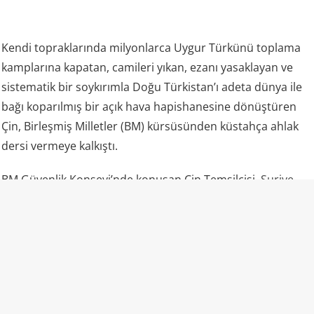
Kendi topraklarında milyonlarca Uygur Türkünü toplama
kamplarına kapatan, camileri yıkan, ezanı yasaklayan ve
sistematik bir soykırımla Doğu Türkistan’ı adeta dünya ile
bağı koparılmış bir açık hava hapishanesine dönüştüren
Çin, Birleşmiş Milletler (BM) kürsüsünden küstahça ahlak
dersi vermeye kalkıştı.
BM Güvenlik Konseyi’nde konuşan Çin Temsilcisi,
Suriye
geçici hükümetini Türkistan İslam Partisi’ne destek
vermekle suçlayarak doğrudan hedef aldı. Çinli temsilcinin,
“Yabancı terörist savaşçılar Suriye’de faaliyet göstermeye
devam ediyor. Bu durum Suriye halkının güçlü istikrar ve
kalkınma arayışına ters düşmektedir. Suriye geçici hükümeti
terörle mücadelede kararlı olmalıdır.
Doğu Türkistan
İslami
Hareketi dahil olmak üzere tüm uluslararası terör örgütleriyle