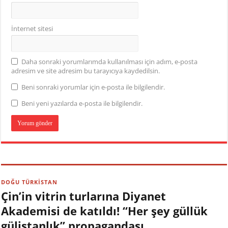
İnternet sitesi
Daha sonraki yorumlarımda kullanılması için adım, e-posta
adresim ve site adresim bu tarayıcıya kaydedilsin.
Beni sonraki yorumlar için e-posta ile bilgilendir.
Beni yeni yazılarda e-posta ile bilgilendir.
DOĞU TÜRKİSTAN
Çin’in vitrin turlarına Diyanet
Akademisi de katıldı! “Her şey güllük
gülistanlık” propagandası