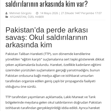
saldırılarının arkasında kim var?
Mehmet Görgülü
14 Mayıs 2026 | 27 Zilkade 1447 Perşembe 17:07
AFGANİSTAN
,
ÖZEL HABER
Pakistan’da perde arkası
savaş: Okul saldırılarının
arkasında kim
Pakistan Taliban Hareketi (TTP), son dönemde kendilerine
yöneltilen “eğitim karşıtı” suçlamalarına sert tepki göstererek dikkat
çeken açıklamalarda bulundu. Hareket, özellikle kadınların eğitimi
üzerinden yürütülen suçlamaların gerçeği yansıtmadığını, bunun
Pakistan ordusuna bağlı medya ağları ve istihbarat unsurları
tarafından organize edilen geniş çaplı bir propaganda faaliyeti
olduğunu öne sürdü.
TTP tarafından yayımlanan açıklamada, Lakki Marwat ve Tank
bölgelerinde meydana gelen okul saldırılarının doğrudan Pakistan
istihbaratı tarafından gerçekleştirildiği iddia edildi. Ayrıca hareket