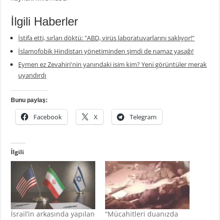
İlgili Haberler
İstifa etti, sırları döktü: "ABD, virüs laboratuvarlarını saklıyor!"
İslamofobik Hindistan yönetiminden şimdi de namaz yasağı!
Eymen ez Zevahiri'nin yanındaki isim kim? Yeni görüntüler merak
uyandırdı
Bunu paylaş:
Facebook
X
Telegram
İlgili
İsrail’in arkasında yapılan
“Mücahitleri duanızda