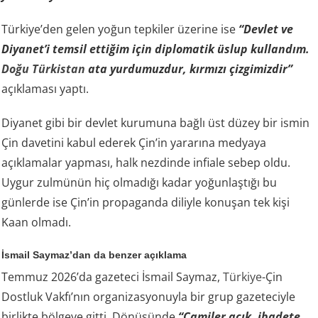
Türkiye’den gelen yoğun tepkiler üzerine ise
“Devlet ve
Diyanet’i temsil ettiğim için diplomatik üslup kullandım.
Doğu Türkistan
ata yurdumuzdur, kırmızı çizgimizdir”
açıklaması yaptı.
Diyanet gibi bir devlet kurumuna bağlı üst düzey bir ismin
Çin davetini kabul ederek Çin’in yararına medyaya
açıklamalar yapması, halk nezdinde infiale sebep oldu.
Uygur zulmünün hiç olmadığı kadar yoğunlaştığı bu
günlerde ise Çin’in propaganda diliyle konuşan tek kişi
Kaan olmadı.
İsmail Saymaz’dan da benzer açıklama
Temmuz 2026’da gazeteci İsmail Saymaz,
Türkiye
-Çin
Dostluk Vakfı’nın organizasyonuyla bir grup gazeteciyle
birlikte bölgeye gitti. Dönüşünde
“Camiler açık, ibadete