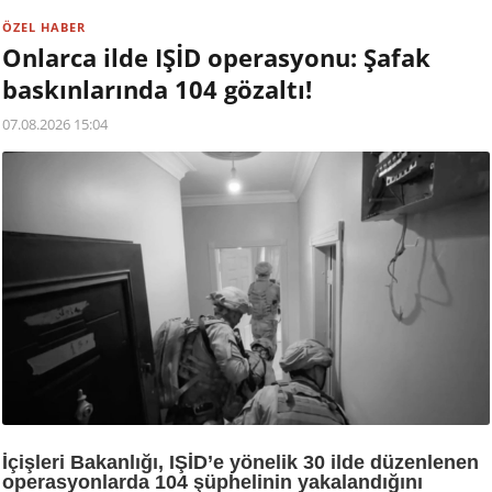
ÖZEL HABER
Onlarca ilde IŞİD operasyonu: Şafak
baskınlarında 104 gözaltı!
07.08.2026 15:04
İçişleri Bakanlığı, IŞİD’e yönelik 30 ilde düzenlenen
operasyonlarda 104 şüphelinin yakalandığını