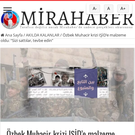
A-
A
A+
Ana Sayfa
/
AKILDA KALANLAR
/
Özbek Muhacir krizi IŞİD’e malzeme
oldu: “Sizi sattılar, tevbe edin”
Özbek Muhacir krizi IŞİD’e malzeme