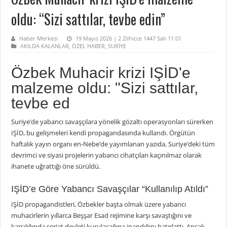
oldu: “Sizi sattılar, tevbe edin”
Haber Merkezi
19 Mayıs 2026 | 2 Zilhicce 1447 Salı 11:01
AKILDA KALANLAR
,
ÖZEL HABER
,
SURİYE
Özbek Muhacir krizi IŞİD'e
malzeme oldu: "Sizi sattılar,
tevbe ed
Suriye’de yabancı savaşçılara yönelik gözaltı operasyonları sürerken
IŞİD, bu gelişmeleri kendi propagandasında kullandı. Örgütün
haftalık yayın organı en-Nebe’de yayımlanan yazıda, Suriye’deki tüm
devrimci ve siyasi projelerin yabancı cihatçıları kaçınılmaz olarak
ihanete uğrattığı öne sürüldü.
IŞİD’e Göre Yabancı Savaşçılar “Kullanılıp Atıldı”
IŞİD propagandistleri, Özbekler başta olmak üzere yabancı
muhacirlerin yıllarca Beşşar Esad rejimine karşı savaştığını ve
karşılığında şeriat devleti kurulacağına inandığını hatırlattı. Ancak