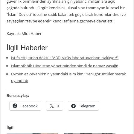
güvenlik birimlerinden ayrılmaları için yabancı militanlara açık
çağrıda bulundu. Örgüt kendisini, ulusal sınır tanımayan küresel bir
“İslam Devleti” idealine sadık kalan tek güç olarak konumlandırdı ve
savaşçıları “tevbe ederek” kendi saflarına geçmeye davet etti.
Kaynak: Mira Haber
İlgili Haberler
İstifa etti, sırları döktü: "ABD, virüs laboratuvarlarını saklıyor!"
İslamofobik Hindistan yönetiminden şimdi de namaz yasağı!
Eymen ez Zevahiri'nin yanındaki isim kim? Yeni görüntüler merak
uyandırdı
Bunu paylaş:
Facebook
X
Telegram
İlgili