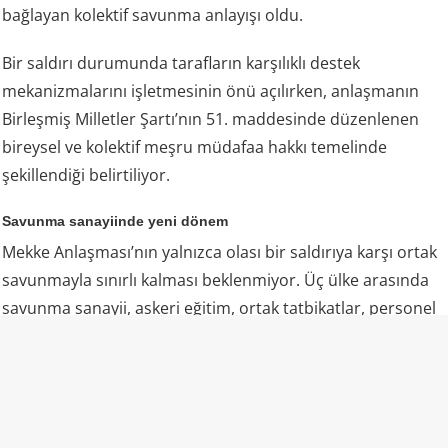
bağlayan kolektif savunma anlayışı oldu.
Bir saldırı durumunda tarafların karşılıklı destek
mekanizmalarını işletmesinin önü açılırken, anlaşmanın
Birleşmiş Milletler Şartı’nın 51. maddesinde düzenlenen
bireysel ve kolektif meşru müdafaa hakkı temelinde
şekillendiği belirtiliyor.
Savunma sanayiinde yeni dönem
Mekke Anlaşması’nın yalnızca olası bir saldırıya karşı ortak
savunmayla sınırlı kalması beklenmiyor. Üç ülke arasında
savunma sanayii, askeri eğitim, ortak tatbikatlar, personel
değişimi, istihbarat paylaşımı ve savunma teknolojileri
alanlarında daha kapsamlı iş birliklerinin geliştirilmesi
hedefleniyor.
Analistlere göre Ankara’nın son yıllarda geliştirdiği insansız