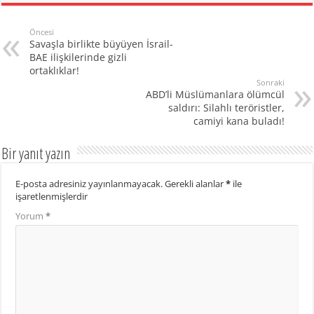
Öncesi
Savaşla birlikte büyüyen İsrail-
BAE ilişkilerinde gizli
ortaklıklar!
Sonraki
ABD’li Müslümanlara ölümcül
saldırı: Silahlı teröristler,
camiyi kana buladı!
Bir yanıt yazın
E-posta adresiniz yayınlanmayacak.
Gerekli alanlar
*
ile
işaretlenmişlerdir
Yorum
*