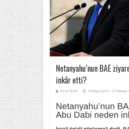
Netanyahu’nun BAE ziyare
inkâr etti?
Evren Birlik
14 Mayıs 2026 | 27 Zilkade
Netanyahu’nun BAE 
Abu Dabi neden ink