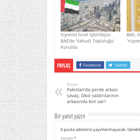
Siyonist İsrail İşbirlikçisi
BAE, İ
BAE’de ‘Yahudi Topluluğu’
“rüşve
Kuruldu
Facebook
Twitter
Paylaş
Öncesi
Pakistan’da perde arkası
savaş: Okul saldırılarının
arkasında kim var?
Bir yanıt yazın
E-posta adresiniz yayınlanmayacak.
Gerekli
Yorum
*