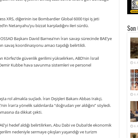
s XRS, diğerinin ise Bombardier Global 6000 tipi iş jeti
ed’in Netanyahu’yu bizzat karşıladığını ileri sürdü.
Son 
MOSSAD Başkanı David Barnea’nın İran savaşı sürecinde BAE’ye
rın savaş koordinasyonu amacı taşıdığı belirtildi.
 Körfez’de güvenlik gerilimi yükselirken, ABD’nin İsrail
6 
e Demir Kubbe hava savunma sistemleri ve personel
6 
ta rol almakla suçladı. İran Dışişleri Bakanı Abbas Irakçi,
in İran’a yönelik saldırılarda “doğrudan yer aldığını” söyledi.
mamasına da dikkat çekti.
BAE’yi hedef aldığı belirtilirken, Abu Dabi ve Dubai’de ekonomik
6 
i gerilim nedeniyle sermaye çıkışları yaşandığı ve turizm