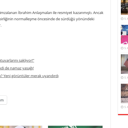
nda imzalanan İbrahim Anlaşmaları ile resmiyet kazanmıştı. Ancak
iş birliğinin normalleşme öncesinde de sürdüğü yönündeki
5 
.
5 
atuvarlarını saklıyor!"
di de namaz yasağı!
m? Yeni görüntüler merak uyandırdı
5 
am
5 