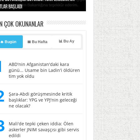
tlar başladı
ldı, kabus yaşatıldı!
ller hedef oldu!
erasyonu başlatıyoruz”
li
EN ÇOK OKUNANLAR
📊 Bu Ay
🔥 Bugün
📅 Bu Hafta
1
ABD'nin Afganistan'daki kara
günü... Usame bin Ladin'i öldüren
tim yok oldu
2
Şara-Abdi görüşmesinde kritik
başlıklar: YPG ve YPJ'nin geleceği
ne olacak?
3
Mali'de tepki çeken iddia: Ölen
askerler JNIM savaşçısı gibi servis
edildi