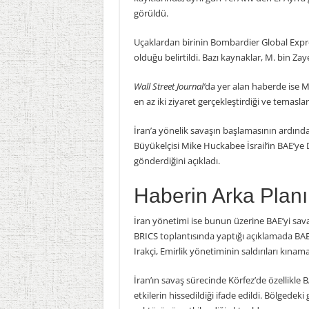
görüldü.
Uçaklardan birinin Bombardier Global Expres
olduğu belirtildi. Bazı kaynaklar, M. bin Zay
Wall Street Journal’
da yer alan haberde ise 
en az iki ziyaret gerçekleştirdiği ve temasla
İran’a yönelik savaşın başlamasının ardından
Büyükelçisi Mike Huckabee İsrail’in BAE’y
gönderdiğini açıkladı.
Haberin Arka Planı
İran yönetimi ise bunun üzerine BAE’yi savaş
BRICS toplantısında yaptığı açıklamada BAE’n
Irakçi, Emirlik yönetiminin saldırıları kına
İran’ın savaş sürecinde Körfez’de özellikle 
etkilerin hissedildiği ifade edildi. Bölgedek