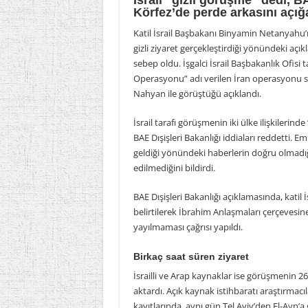
İsrail “gizli görüşme” dedi, B
Körfez’de perde arkasını açığ
Katil İsrail Başbakanı Binyamin Netanyahu’n
gizli ziyaret gerçekleştirdiği yönündeki açık
sebep oldu. İşgalci İsrail Başbakanlık Ofi
Operasyonu” adı verilen İran operasyonu sı
Nahyan ile görüştüğü açıklandı.
İsrail tarafı görüşmenin iki ülke ilişkilerind
BAE Dışişleri Bakanlığı iddiaları reddetti.
geldiği yönündeki haberlerin doğru olmadığı
edilmediğini bildirdi.
BAE Dışişleri Bakanlığı açıklamasında, katil 
belirtilerek İbrahim Anlaşmaları çerçevesin
yayılmaması çağrısı yapıldı.
Birkaç saat süren ziyaret
İsrailli ve Arap kaynaklar ise görüşmenin 2
aktardı. Açık kaynak istihbaratı araştırmacıl
kayıtlarında, aynı gün Tel Aviv’den El-Ayn’a g