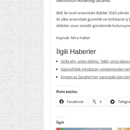
sektörünün etkilendiği aktarıldı.
BAE ile İsrail arasındaki ilişkiler 2020 yılı
iki ülke arasındaki güvenlik ve istihbarat 
iddialar uzun süredir gündemde bulunuyor
Kaynak: Mira Haber
İlgili Haberler
İstifa etti, sırları döktü: "ABD, virüs labor
İslamofobik Hindistan yönetiminden şim
Eymen ez Zevahiri'nin yanındaki isim ki
Bunu paylaş:
Facebook
X
Telegr
İlgili