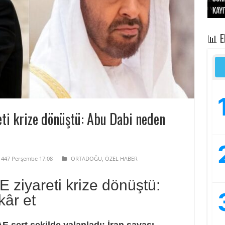
kayı
bası
sivi
“Op
işga
📊 
ti krize dönüştü: Abu Dabi neden
 1447 Perşembe 17:08
ORTADOĞU
,
ÖZEL HABER
ziyareti krize dönüştü:
âr et