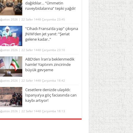
dağıldılar… “Ümmetin
ruveybidalarına” tepki yağdı!
Ağustos 2026 | 22 Safer 1448 Çarşamba 23:45
“Cihadı Fransa’da yap” çıkışına
JNIM’den jet yanıt: “Şeriat
gelene kadar..”
Ağustos 2026 | 22 Safer 1448 Çarşamba 23:10
ABD’den İran’a beklenmedik
hamle! Yaptırım zincirinde
büyük gevşeme
Ağustos 2026 | 22 Safer 1448 Çarşamba 18:42
Cesetlere denizde ulaşıldı:
İspanya’ya göç faciasında can
kaybı artıyor!
Ağustos 2026 | 22 Safer 1448 Çarşamba 18:13