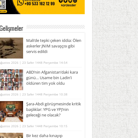
Gelişmeler
Mali’de tepki çeken iddia: Ölen
askerler JNIM savaşçısı gibi
servis edildi
Ağustos 2026 | 23 Safer 1448 Perşembe 14:54
ABD’nin Afganistan’daki kara
günü… Usame bin Ladin’i
öldüren tim yok oldu
Ağustos 2026 | 23 Safer 1448 Perşembe 10:38
Şara-Abdi görüşmesinde kritik
başlıklar: YPG ve YPJ’nin
geleceği ne olacak?
Ağustos 2026 | 23 Safer 1448 Perşembe 10:15
Bir kez daha kınayıp