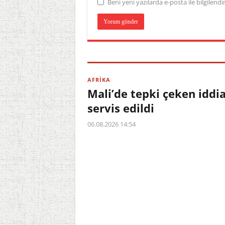
Beni yeni yazılarda e-posta ile bilgilendir
AFRİKA
Mali’de tepki çeken iddia
servis edildi
06.08.2026 14:54