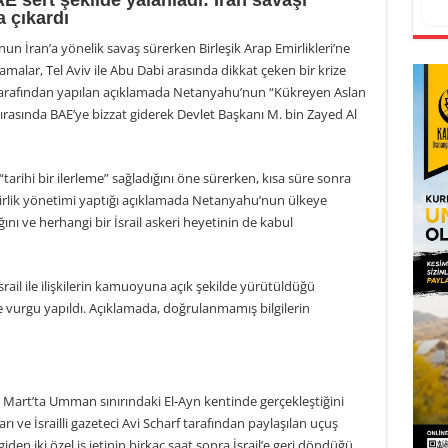
AE sert şekilde yalanladı: İran savaşı
a çıkardı
un İran’a yönelik savaş sürerken Birleşik Arap Emirlikleri’ne
lamalar, Tel Aviv ile Abu Dabi arasında dikkat çeken bir krize
si tarafından yapılan açıklamada Netanyahu’nun “Kükreyen Aslan
rasında BAE’ye bizzat giderek Devlet Başkanı M. bin Zayed Al
e “tarihi bir ilerleme” sağladığını öne sürerken, kısa süre sonra
 Emirlik yönetimi yaptığı açıklamada Netanyahu’nun ülkeye
nı ve herhangi bir İsrail askeri heyetinin de kabul
İsrail ile ilişkilerin kamuoyuna açık şekilde yürütüldüğü
e vurgu yapıldı. Açıklamada, doğrulanmamış bilgilerin
6 Mart’ta Umman sınırındaki El-Ayn kentinde gerçekleştiğini
arı ve İsrailli gazeteci Avi Scharf tarafından paylaşılan uçuş
iden iki özel iş jetinin birkaç saat sonra İsrail’e geri döndüğü