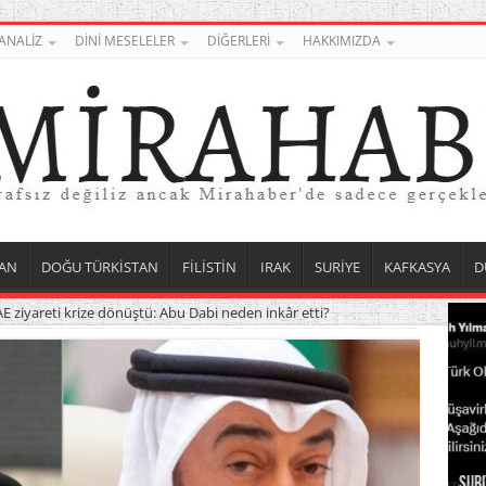
ANALİZ
DİNİ MESELELER
DİĞERLERİ
HAKKIMIZDA
AN
DOĞU TÜRKİSTAN
FİLİSTİN
IRAK
SURİYE
KAFKASYA
D
ziyareti krize dönüştü: Abu Dabi neden inkâr etti?
Suri
Uygu
İşga
ABD 
Kuve