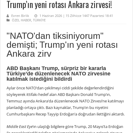
Trump’ın yeni rotası Ankara zirvesi!
Evren Birlik
1 Haziran 2026 | 15 Zilhicce 1447 Pazartesi 18:41
ÖZEL HABER
,
TÜRKİYE
"NATO'dan tiksiniyorum"
demişti; Trump'ın yeni rotası
Ankara zirv
ABD Başkanı Trump, sürpriz bir kararla
Türkiye’de düzenlenecek NATO zirvesine
katılmak istediğini bildirdi
Aylar önce NATO’dan çekilmeyi ciddi şekilde değerlendirdiğini
söyleyerek ittifakı hedef alan ABD Başkanı Donald Trump’ın,
Temmuz ayında Ankara’da düzenlenecek NATO Zirvesi’ne katılmayı
planladığı ortaya çıktı. Bazı kaynaklar, Trump’ın bu niyetini
Cumhurbaşkanı Recep Tayyip Erdoğan’a doğrudan ilettiğini aktardı.
Middle East Eye
‘ın ulaştığı bilgilere göre Trump, 20 Mayıs’ta Erdoğan