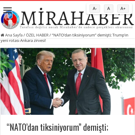
A-
A
A+
Ana Sayfa
/
ÖZEL HABER
/
“NATO’dan tiksiniyorum” demişti; Trump’ın
yeni rotası Ankara zirvesi!
“NATO’dan tiksiniyorum” demişti;