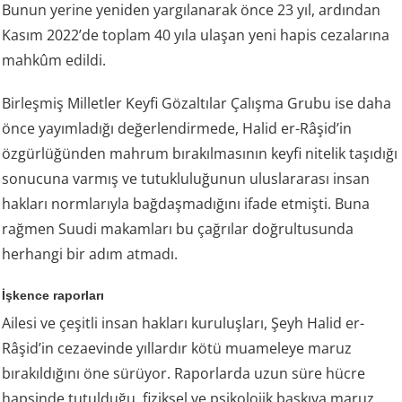
Bunun yerine yeniden yargılanarak önce 23 yıl, ardından
Kasım 2022’de toplam 40 yıla ulaşan yeni hapis cezalarına
mahkûm edildi.
Birleşmiş Milletler Keyfi Gözaltılar Çalışma Grubu ise daha
önce yayımladığı değerlendirmede, Halid er-Râşid’in
özgürlüğünden mahrum bırakılmasının keyfi nitelik taşıdığı
sonucuna varmış ve tutukluluğunun uluslararası insan
hakları normlarıyla bağdaşmadığını ifade etmişti. Buna
rağmen Suudi makamları bu çağrılar doğrultusunda
herhangi bir adım atmadı.
İşkence raporları
Ailesi ve çeşitli insan hakları kuruluşları, Şeyh Halid er-
Râşid’in cezaevinde yıllardır kötü muameleye maruz
bırakıldığını öne sürüyor. Raporlarda uzun süre hücre
hapsinde tutulduğu, fiziksel ve psikolojik baskıya maruz