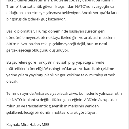
NATO Genel Sekreteri Mark Rutte ile çok sayıda Avrupa liderinin,
Trump’ı transatlantik güvenlik açısından NATO’nun vazgeçilmez
olduğuna ikna etmeye çalışması bekleniyor. Ancak Avrupa’da farklı
bir görüş de giderek güç kazanıyor.
Bazı diplomatlar, Trump döneminde başlayan sürecin geri
döndürülemeyecek bir noktaya ilerlediğini ve artık asıl meselenin
ABD’nin Avrupa’dan çekilip çekilmeyeceği değil, bunun nasıl
gerçekleşeceği olduğunu düşünüyor.
Bu çevrelere göre Türkiye’nin ev sahipliği yapacağı zirvede
müttefiklerin önceliği, Washington’dan ani ve kaotik bir çekilme
yerine yıllara yayılmış, planlı bir geri çekilme takvimi talep etmek
olacak.
Temmuz ayında Ankara’da yapılacak zirve, bu nedenle yalnızca rutin
bir NATO toplantısı değil; ittifakın geleceğinin, ABD’nin Avrupa’daki
rolünün ve transatlantik güvenlik mimarisinin yeniden
şekillenebileceği bir dönüm noktası olarak görülüyor.
Kaynak: Mira Haber, MEE