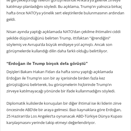
ile gerçekleştirdiği telefon görüşmesinde Ankara’ya gelerek zirveye
katılmayı planladığını söyledi. Bu açıklama, Trump’ın yalnızca birkaç
hafta önce NATO’ya yönelik sert eleştirilerde bulunmasının ardından
geldi.
Nisan ayında yaptığı açıklamada NATO’dan çekilme ihtimalini ciddi
şekilde düşündüğünü belirten Trump, ittifaktan “iğrendiğini”
söylemiş ve Avrupa’da büyük endişeye yol açmıştı. Ancak son
görüşmelerde kullandığı dilin daha farklı olduğu belirtiliyor.
“Erdoğan ile Trump birçok defa görüştü”
Dışişleri Bakanı Hakan Fidan da hafta sonu yaptığı açıklamada
Erdoğan ile Trump’ın son bir ay içerisinde birden fazla kez
görüştüğünü belirterek, bu görüşmelerin hiçbirinde Trump’ın
zirveye katılmayacağı yönünde bir ifade kullanmadığını söyledi.
Diplomatik kulislerde konuşulan bir diğer ihtimal ise iki liderin zirve
öncesinde ABD’de bir araya gelmesi. Bazı kaynaklara göre Erdoğan,
25 Haziran’da Los Angeles’ta oynanacak ABD-Türkiye Dünya Kupası
karşılaşmasını yerinde takip etmeyi değerlendiriyor.