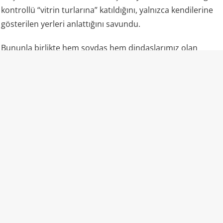
kontrollü “vitrin turlarına” katıldığını, yalnızca kendilerine
gösterilen yerleri anlattığını savundu.
Bununla birlikte hem soydaş hem dindaşlarımız olan
Uygurların zulmü yerine yalnızca “ekonomik gelişme” ve
“fabrikalar” gündemde oldu.
“Camiler ibadete açık” propagandasının gerçek yüzü
Uluslararası raporlar ve uydu analizleri, lanse edilenden
farklı bir tablo çiziyor: Bölgedeki camilerin büyük kısmı
yıkılmış veya hasar görmüş durumda; kalanlar ağır
güvenlik ve kamera kontrolü altında. Ezan dışarıdan
okunmuyor, başörtülü kadınlar sokakta nadiren görülüyor,
gençler camiye alınmıyor, Kur’an eğitimi kısıtlanıyor.
Uygurca resmi kurumlarda ve eğitimde fiilen bastırılıyor,
çocuklar Çince ile büyütülüyor.