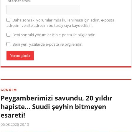
İnternet sitesi
Daha sonraki yorumlarımda kullanılması için adım, e-posta
adresim ve site adresim bu tarayıcıya kaydedilsin.
Beni sonraki yorumlar için e-posta ile bilgilendir.
Beni yeni yazılarda e-posta ile bilgilendir.
GÜNDEM
Peygamberimizi savundu, 20 yıldır
hapiste… Suudi şeyhin bitmeyen
esareti!
06.08.2026 23:10