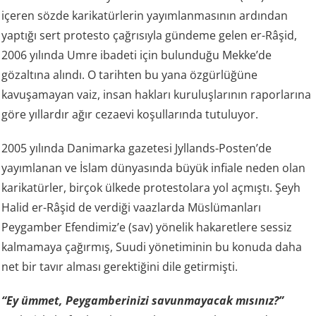
içeren sözde karikatürlerin yayımlanmasının ardından
yaptığı sert protesto çağrısıyla gündeme gelen er-Râşid,
2006 yılında Umre ibadeti için bulunduğu Mekke’de
gözaltına alındı. O tarihten bu yana özgürlüğüne
kavuşamayan vaiz, insan hakları kuruluşlarının raporlarına
göre yıllardır ağır cezaevi koşullarında tutuluyor.
2005 yılında Danimarka gazetesi Jyllands-Posten’de
yayımlanan ve İslam dünyasında büyük infiale neden olan
karikatürler, birçok ülkede protestolara yol açmıştı. Şeyh
Halid er-Râşid de verdiği vaazlarda Müslümanları
Peygamber Efendimiz’e (sav) yönelik hakaretlere sessiz
kalmamaya çağırmış, Suudi yönetiminin bu konuda daha
net bir tavır alması gerektiğini dile getirmişti.
“Ey ümmet, Peygamberinizi savunmayacak mısınız?”