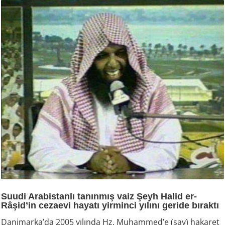
Suudi Arabistanlı tanınmış vaiz Şeyh Halid er-
Râşid’in cezaevi hayatı yirminci yılını geride bıraktı
Danimarka’da 2005 yılında Hz. Muhammed’e (sav) hakaret