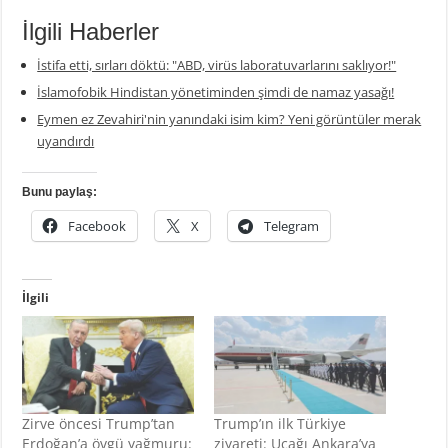
İlgili Haberler
İstifa etti, sırları döktü: "ABD, virüs laboratuvarlarını saklıyor!"
İslamofobik Hindistan yönetiminden şimdi de namaz yasağı!
Eymen ez Zevahiri'nin yanındaki isim kim? Yeni görüntüler merak
uyandırdı
Bunu paylaş:
Facebook
X
Telegram
İlgili
Zirve öncesi Trump’tan
Trump’ın ilk Türkiye
Erdoğan’a övgü yağmuru:
ziyareti: Uçağı Ankara’ya