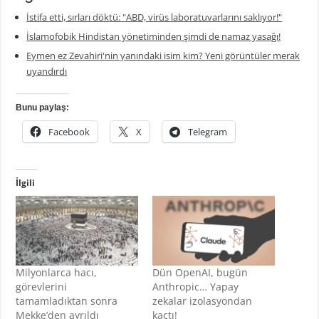
İstifa etti, sırları döktü: "ABD, virüs laboratuvarlarını saklıyor!"
İslamofobik Hindistan yönetiminden şimdi de namaz yasağı!
Eymen ez Zevahiri'nin yanındaki isim kim? Yeni görüntüler merak
uyandırdı
Bunu paylaş:
Facebook
X
Telegram
İlgili
Milyonlarca hacı,
Dün OpenAI, bugün
görevlerini
Anthropic… Yapay
tamamladıktan sonra
zekalar izolasyondan
Mekke’den ayrıldı
kaçtı!