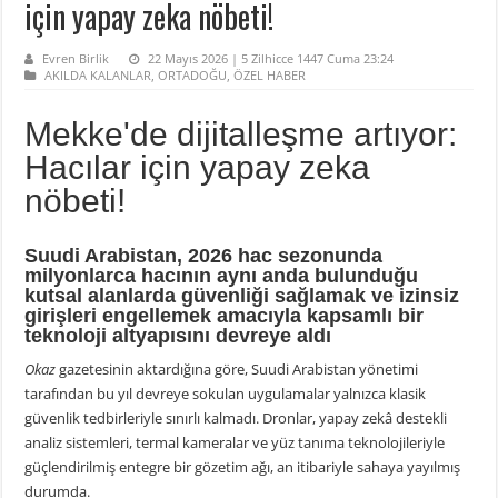
için yapay zeka nöbeti!
Evren Birlik
22 Mayıs 2026 | 5 Zilhicce 1447 Cuma 23:24
AKILDA KALANLAR
,
ORTADOĞU
,
ÖZEL HABER
Mekke'de dijitalleşme artıyor:
Hacılar için yapay zeka
nöbeti!
Suudi Arabistan, 2026 hac sezonunda
milyonlarca hacının aynı anda bulunduğu
kutsal alanlarda güvenliği sağlamak ve izinsiz
girişleri engellemek amacıyla kapsamlı bir
teknoloji altyapısını devreye aldı
Okaz
gazetesinin aktardığına göre, Suudi Arabistan yönetimi
tarafından bu yıl devreye sokulan uygulamalar yalnızca klasik
güvenlik tedbirleriyle sınırlı kalmadı. Dronlar, yapay zekâ destekli
analiz sistemleri, termal kameralar ve yüz tanıma teknolojileriyle
güçlendirilmiş entegre bir gözetim ağı, an itibariyle sahaya yayılmış
durumda.