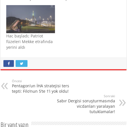
Hac başladı; Patriot
füzeleri Mekke etrafında
yerini aldı
Öncesi
Pentagon’un İHA stratejisi ters
tepti: Filo’nun 5’te 1’i yok oldu!
Sonraki
Sabır Dergisi soruşturmasında
vicdanları yaralayan
tutuklamalar!
Bir yanıt yazın