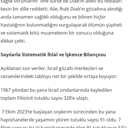
sağlık sorunlarını” öne sürse de Diab’ın ailesi bu iddiaları
kesin bir dille reddetti. Aile, İhab Diab’ın gözaltına alındığı
anda tamamen sağlıklı olduğunu ve bilinen hiçbir
hastalığının bulunmadığını vurgulayarak ölümün şüpheli
ve sistematik kötü muamelenin bir sonucu olduğuna
dikkat çekti.
Sayılarla Sistematik İhlal ve İşkence Bilançosu
Açıklanan son veriler, İsrail gözaltı merkezleri ve
cezaevlerindeki tabloyu net bir şekilde ortaya koyuyor:
1967 yılından bu yana İsrail zindanlarında kayledilen
toplam Filistinli tutuklu sayısı 328’e ulaştı.
7 Ekim 2023’te başlayan soykırım sürecinden bu yana
hapishanelerde yaşamını yitiren tutuklu sayısı 91 oldu. 7
Ekim sonrası İsrail hapishanesinde ölen 91 tutuklunun 53’ü