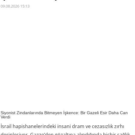
09.08.2026 15:13
Siyonist Zindanlarında Bitmeyen İşkence: Bir Gazeli Esir Daha Can
Verdi
İsrail hapishanelerindeki insani dram ve cezasızlık zırhı
derinleşiyor. Gazze’den gözaltına alındığında hiçbir sağlık