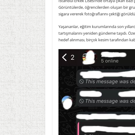
İstanbul Erkek Lisesi’nde ortaya çıkan ba
Görüntülerde, öğrencilerden oluşan bir gru
sigara vererek fotoğraflarını çektiği görüldü
Yaşananlar, eğitim kurumlarında son yıllard
tartışmalarını yeniden gündeme taşıdı. Özell
hedef alınması, birçok kesim tarafından kab