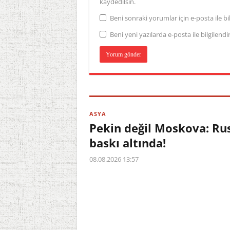
kaydedilsin.
Beni sonraki yorumlar için e-posta ile bil
Beni yeni yazılarda e-posta ile bilgilendir
ASYA
Pekin değil Moskova: Ru
baskı altında!
08.08.2026 13:57