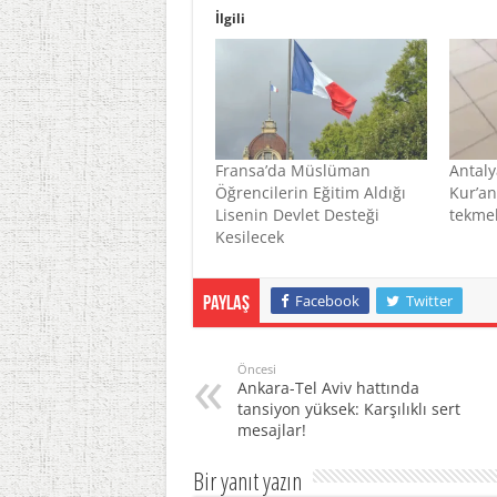
İlgili
Fransa’da Müslüman
Antaly
Öğrencilerin Eğitim Aldığı
Kur’an
Lisenin Devlet Desteği
tekmel
Kesilecek
Facebook
Twitter
Paylaş
Öncesi
Ankara-Tel Aviv hattında
tansiyon yüksek: Karşılıklı sert
mesajlar!
Bir yanıt yazın