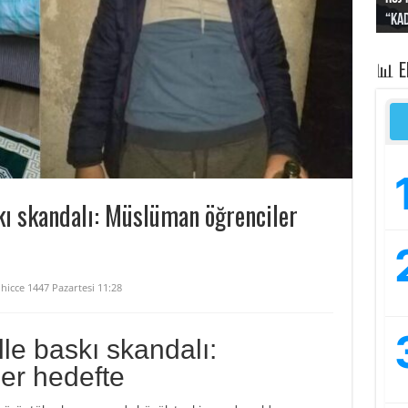
“Kad
Irak
yapt
kayı
bası
📊 
skı skandalı: Müslüman öğrenciler
lhicce 1447 Pazartesi 11:28
le baskı skandalı:
er hedefte