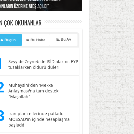
ınların üzerine ateş açıldı”
’a misilleme tehdidi!
ı… İsrail’in “timsah” planına fren!
tlar başladı
ldı, kabus yaşatıldı!
EN ÇOK OKUNANLAR
📊 Bu Ay
🔥 Bugün
📅 Bu Hafta
1
Seyyide Zeyneb'de IŞİD alarmı: EYP
tuzaklarken öldürüldüler!
2
Muhaysini'den 'Mekke
Anlaşması'na tam destek:
"Maşallah"
3
İran planı ellerinde patladı:
MOSSAD'ın içinde hesaplaşma
başladı!