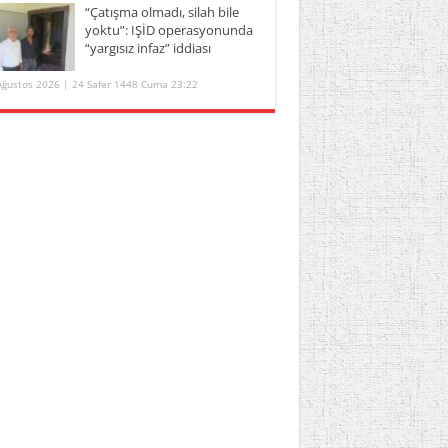
“Çatışma olmadı, silah bile
yoktu”: IŞİD operasyonunda
“yargısız infaz” iddiası
Ağustos 2026 | 24 Safer 1448 Cuma 23:22