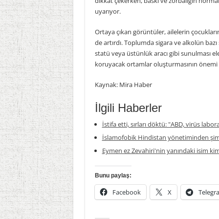
dikkat çekerken, baskı ve zorbalığın norma
uyarıyor.
Ortaya çıkan görüntüler, ailelerin çocuklar
de artırdı. Toplumda sigara ve alkolün bazı ş
statü veya üstünlük aracı gibi sunulması ele
koruyacak ortamlar oluşturmasının önemi 
Kaynak: Mira Haber
İlgili Haberler
İstifa etti, sırları döktü: "ABD, virüs labor
İslamofobik Hindistan yönetiminden şim
Eymen ez Zevahiri'nin yanındaki isim ki
Bunu paylaş:
Facebook
X
Telegr