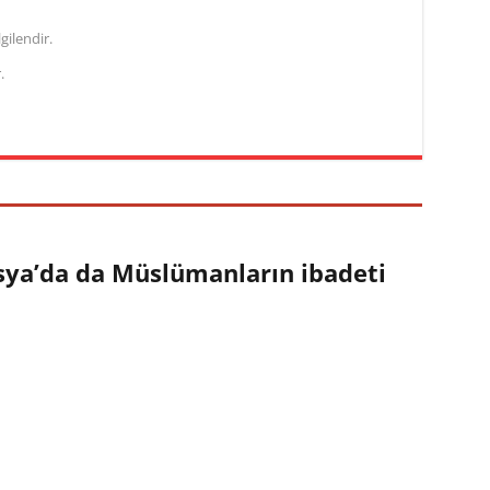
gilendir.
.
sya’da da Müslümanların ibadeti