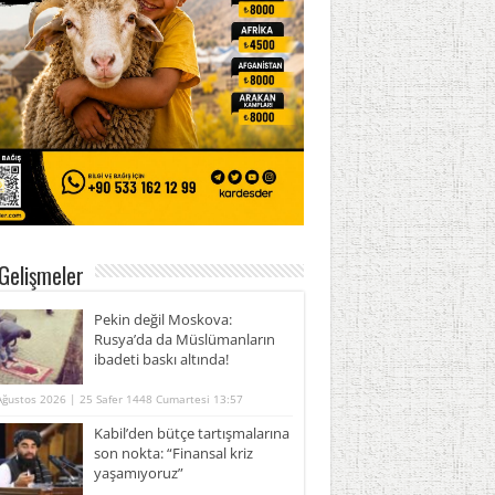
Gelişmeler
Pekin değil Moskova:
Rusya’da da Müslümanların
ibadeti baskı altında!
Ağustos 2026 | 25 Safer 1448 Cumartesi 13:57
Kabil’den bütçe tartışmalarına
son nokta: “Finansal kriz
yaşamıyoruz”