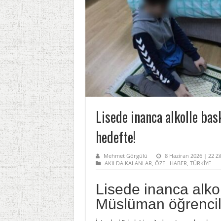
Lisede inanca alkolle ba
hedefte!
Mehmet Görgülü
8 Haziran 2026 | 22 Zi
AKILDA KALANLAR
,
ÖZEL HABER
,
TÜRKİYE
Lisede inanca alkol
Müslüman öğrencil