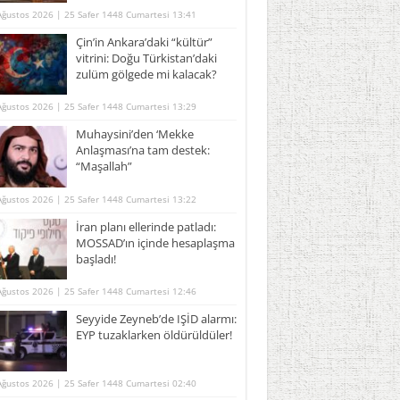
Ağustos 2026 | 25 Safer 1448 Cumartesi 13:41
Çin’in Ankara’daki “kültür”
vitrini: Doğu Türkistan’daki
zulüm gölgede mi kalacak?
Ağustos 2026 | 25 Safer 1448 Cumartesi 13:29
Muhaysini’den ‘Mekke
Anlaşması’na tam destek:
“Maşallah”
Ağustos 2026 | 25 Safer 1448 Cumartesi 13:22
İran planı ellerinde patladı:
MOSSAD’ın içinde hesaplaşma
başladı!
Ağustos 2026 | 25 Safer 1448 Cumartesi 12:46
Seyyide Zeyneb’de IŞİD alarmı:
EYP tuzaklarken öldürüldüler!
Ağustos 2026 | 25 Safer 1448 Cumartesi 02:40