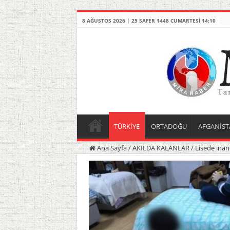
8 AĞUSTOS 2026 | 25 SAFER 1448 CUMARTESI 14:10
TÜRKİYE
ORTADOĞU
AFGANİST
Ana Sayfa
/
AKILDA KALANLAR
/
Lisede inan