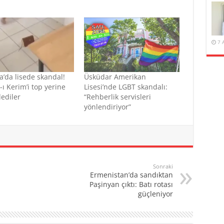
7 
a’da lisede skandal!
Üsküdar Amerikan
-ı Kerim’i top yerine
Lisesi’nde LGBT skandalı:
ediler
“Rehberlik servisleri
yönlendiriyor”
Sonraki
Ermenistan’da sandıktan
Paşinyan çıktı: Batı rotası
güçleniyor