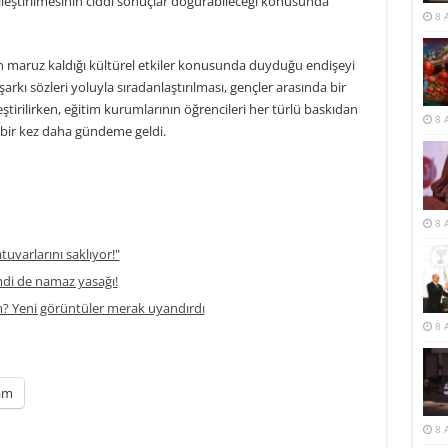
lleştirilmesinin ciddi sonuçlar doğurabileceği konusunda
8 
ın maruz kaldığı kültürel etkiler konusunda duyduğu endişeyi
arkı sözleri yoluyla sıradanlaştırılması, gençler arasında bir
ştirilirken, eğitim kurumlarının öğrencileri her türlü baskıdan
8 
bir kez daha gündeme geldi.
8 
atuvarlarını saklıyor!"
di de namaz yasağı!
m? Yeni görüntüler merak uyandırdı
8 
am
8 