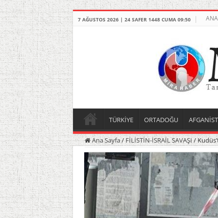
ANA
7 AĞUSTOS 2026 | 24 SAFER 1448 CUMA 09:50
TÜRKİYE
ORTADOĞU
AFGANİS
Ana Sayfa
/
FİLİSTİN-İSRAİL SAVAŞI
/
Kudüs’t