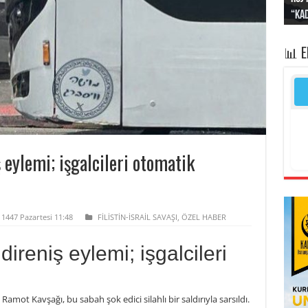
“Kad
Irak
yapt
kayı
bası
📊 
 eylemi; işgalcileri otomatik
 1447 Pazartesi 11:48
FİLİSTİN-İSRAİL SAVAŞI
,
ÖZEL HABER
ireniş eylemi; işgalcileri
amot Kavşağı, bu sabah şok edici silahlı bir saldırıyla sarsıldı.