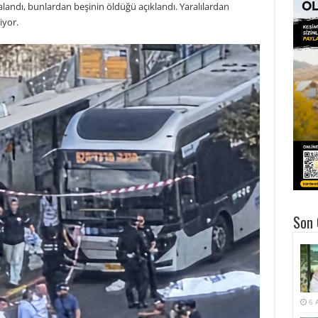
aralandı, bunlardan beşinin öldüğü açıklandı. Yaralılardan
iyor.
Son 
6 