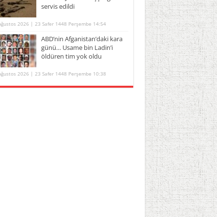
servis edildi
Ağustos 2026 | 23 Safer 1448 Perşembe 14:54
ABD’nin Afganistan’daki kara
günü… Usame bin Ladin’i
öldüren tim yok oldu
Ağustos 2026 | 23 Safer 1448 Perşembe 10:38