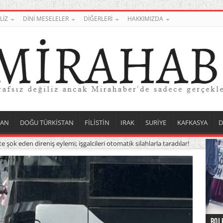
LİZ
DİNİ MESELELER
DİĞERLERİ
HAKKIMIZDA
TAN
DOĞU TÜRKİSTAN
FİLİSTİN
IRAK
SURİYE
KAFKASYA
D
e şok eden direniş eylemi; işgalcileri otomatik silahlarla taradılar!
Roj 
Orta
Düny
Suri
Uygu