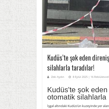
Kudüs’te şok eden direniş
silahlarla taradılar!
Zeki Aydın
8 Eylül 2025 | 16 Rebiülevvel
Kudüs'te şok eden d
otomatik silahlarla
İşgal altındaki Kudüs’ün kuzeyinde yer alan R