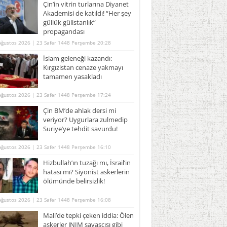
Çin’in vitrin turlarına Diyanet
Akademisi de katıldı! “Her şey
güllük gülistanlık”
propagandası
Ağustos 2026 | 23 Safer 1448 Perşembe 20:28
İslam geleneği kazandı:
Kırgızistan cenaze yakmayı
tamamen yasakladı
Ağustos 2026 | 23 Safer 1448 Perşembe 17:24
Çin BM’de ahlak dersi mi
veriyor? Uygurlara zulmedip
Suriye’ye tehdit savurdu!
Ağustos 2026 | 23 Safer 1448 Perşembe 16:10
Hizbullah’ın tuzağı mı, İsrail’in
hatası mı? Siyonist askerlerin
ölümünde belirsizlik!
Ağustos 2026 | 23 Safer 1448 Perşembe 16:08
Mali’de tepki çeken iddia: Ölen
askerler JNIM savaşçısı gibi