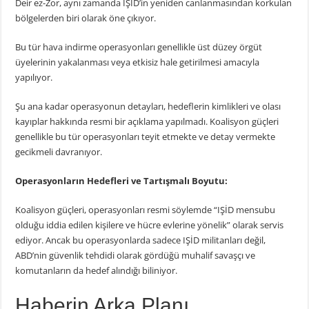
Deir ez-Zor, aynı zamanda IŞİD’in yeniden canlanmasından korkulan
bölgelerden biri olarak öne çıkıyor.
Bu tür hava indirme operasyonları genellikle üst düzey örgüt
üyelerinin yakalanması veya etkisiz hale getirilmesi amacıyla
yapılıyor.
Şu ana kadar operasyonun detayları, hedeflerin kimlikleri ve olası
kayıplar hakkında resmi bir açıklama yapılmadı. Koalisyon güçleri
genellikle bu tür operasyonları teyit etmekte ve detay vermekte
gecikmeli davranıyor.
Operasyonların Hedefleri ve Tartışmalı Boyutu:
Koalisyon güçleri, operasyonları resmi söylemde “IŞİD mensubu
olduğu iddia edilen kişilere ve hücre evlerine yönelik” olarak servis
ediyor. Ancak bu operasyonlarda sadece IŞİD militanları değil,
ABD’nin güvenlik tehdidi olarak gördüğü muhalif savaşçı ve
komutanların da hedef alındığı biliniyor.
Haberin Arka Planı