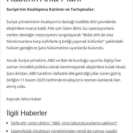
Suriye’nin Koalisyona Katılımı ve Tartışmalar:
Suriye yönetiminin Koalisyon’a desteği özellikle dinî çevrelerde
eleştirilere maruz kaldı. Pek çok İslam âlimi, bu operasyonlara
verilen desteğin meşruiyetini sorgulayarak “Bidat ehli de olsa
Müslümanlara karşı kafirlerle iş birliği yapmak küfürdür” şeklindeki
hüküm gereğince Şara hükümetine uyarılarda bulundu.
Ancak Suriye yönetimi, ABD ve Batı ile kurduğu uyumlu ilişkiyi her
zaman öncelikli politika olarak benimseyerek eleştirilere kulak tıkadı.
Şara iktidarı, ABD tarafının defaatle dile getirdiği yıllar süren gizli iş
birliğini 11 Kasım 2025 tarihinde Koalisyon’a resmen katılarak ilan
etmiş oldu.
Kaynak: Mira Haber
İlgili Haberler
İstifa etti, sırları döktü: "ABD, virüs laboratuvarlarını saklıyor!"
İslamofobik Hindistan yönetiminden şimdi de namaz yasağı!