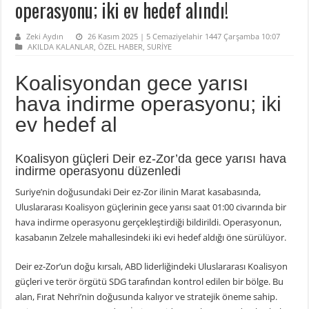
operasyonu; iki ev hedef alındı!
Zeki Aydın
26 Kasım 2025 | 5 Cemaziyelahir 1447 Çarşamba 10:07
AKILDA KALANLAR
,
ÖZEL HABER
,
SURİYE
Koalisyondan gece yarısı
hava indirme operasyonu; iki
ev hedef al
Koalisyon güçleri Deir ez-Zor’da gece yarısı hava
indirme operasyonu düzenledi
Suriye’nin doğusundaki Deir ez-Zor ilinin Marat kasabasında,
Uluslararası Koalisyon güçlerinin gece yarısı saat 01:00 civarında bir
hava indirme operasyonu gerçekleştirdiği bildirildi. Operasyonun,
kasabanın Zelzele mahallesindeki iki evi hedef aldığı öne sürülüyor.
Deir ez-Zor’un doğu kırsalı, ABD liderliğindeki Uluslararası Koalisyon
güçleri ve terör örgütü SDG tarafından kontrol edilen bir bölge. Bu
alan, Fırat Nehri’nin doğusunda kalıyor ve stratejik öneme sahip.