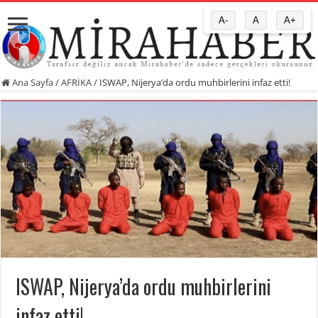
A-
A
A+
Ana Sayfa
/
AFRİKA
/
ISWAP, Nijerya’da ordu muhbirlerini infaz etti!
ISWAP, Nijerya’da ordu muhbirlerini
infaz etti!