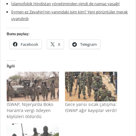
İslamofobik Hindistan yönetiminden şimdi de namaz yasağı!
Eymen ez Zevahiri'nin yanındaki isim kim? Yeni görüntüler merak
uyandırdı
Bunu paylaş:
Facebook
X
Telegram
İlgili
ISWAP, Nijerya’da Boko
Gece yarısı sıcak çatışma:
Haram’a vergi ödeyen
ISWAP ağır kayıplar verdi!
köylüleri öldürdü