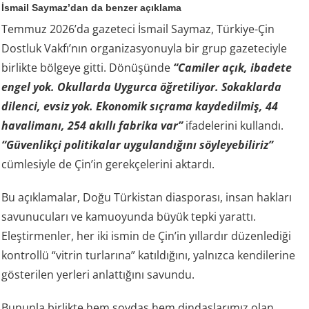
İsmail Saymaz’dan da benzer açıklama
Temmuz 2026’da gazeteci İsmail Saymaz, Türkiye-Çin
Dostluk Vakfı’nın organizasyonuyla bir grup gazeteciyle
birlikte bölgeye gitti. Dönüşünde
“Camiler açık, ibadete
engel yok. Okullarda Uygurca öğretiliyor. Sokaklarda
dilenci, evsiz yok. Ekonomik sıçrama kaydedilmiş, 44
havalimanı, 254 akıllı fabrika var”
ifadelerini kullandı.
“Güvenlikçi politikalar uygulandığını söyleyebiliriz”
cümlesiyle de Çin’in gerekçelerini aktardı.
Bu açıklamalar, Doğu Türkistan diasporası, insan hakları
savunucuları ve kamuoyunda büyük tepki yarattı.
Eleştirmenler, her iki ismin de Çin’in yıllardır düzenlediği
kontrollü “vitrin turlarına” katıldığını, yalnızca kendilerine
gösterilen yerleri anlattığını savundu.
Bununla birlikte hem soydaş hem dindaşlarımız olan