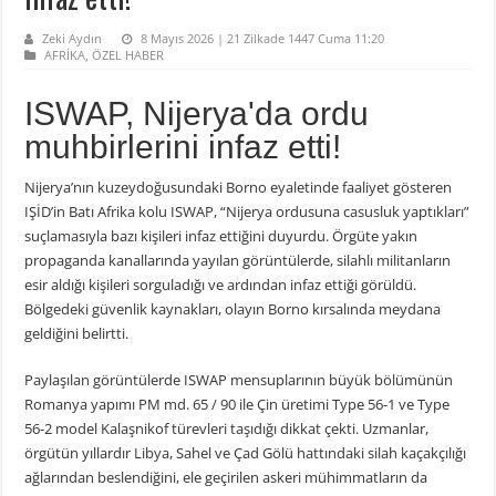
Zeki Aydın
8 Mayıs 2026 | 21 Zilkade 1447 Cuma 11:20
AFRİKA
,
ÖZEL HABER
ISWAP, Nijerya'da ordu
muhbirlerini infaz etti!
Nijerya’nın kuzeydoğusundaki Borno eyaletinde faaliyet gösteren
IŞİD’in Batı Afrika kolu ISWAP, “Nijerya ordusuna casusluk yaptıkları”
suçlamasıyla bazı kişileri infaz ettiğini duyurdu. Örgüte yakın
propaganda kanallarında yayılan görüntülerde, silahlı militanların
esir aldığı kişileri sorguladığı ve ardından infaz ettiği görüldü.
Bölgedeki güvenlik kaynakları, olayın Borno kırsalında meydana
geldiğini belirtti.
Paylaşılan görüntülerde ISWAP mensuplarının büyük bölümünün
Romanya yapımı PM md. 65 / 90 ile Çin üretimi Type 56-1 ve Type
56-2 model Kalaşnikof türevleri taşıdığı dikkat çekti. Uzmanlar,
örgütün yıllardır Libya, Sahel ve Çad Gölü hattındaki silah kaçakçılığı
ağlarından beslendiğini, ele geçirilen askeri mühimmatların da