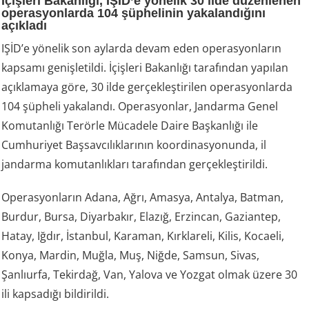
İçişleri Bakanlığı, IŞİD’e yönelik 30 ilde düzenlenen
operasyonlarda 104 şüphelinin yakalandığını
açıkladı
IŞİD’e yönelik son aylarda devam eden operasyonların
kapsamı genişletildi. İçişleri Bakanlığı tarafından yapılan
açıklamaya göre, 30 ilde gerçekleştirilen operasyonlarda
104 şüpheli yakalandı. Operasyonlar, Jandarma Genel
Komutanlığı Terörle Mücadele Daire Başkanlığı ile
Cumhuriyet Başsavcılıklarının koordinasyonunda, il
jandarma komutanlıkları tarafından gerçekleştirildi.
Operasyonların Adana, Ağrı, Amasya, Antalya, Batman,
Burdur, Bursa, Diyarbakır, Elazığ, Erzincan, Gaziantep,
Hatay, Iğdır, İstanbul, Karaman, Kırklareli, Kilis, Kocaeli,
Konya, Mardin, Muğla, Muş, Niğde, Samsun, Sivas,
Şanlıurfa, Tekirdağ, Van, Yalova ve Yozgat olmak üzere 30
ili kapsadığı bildirildi.