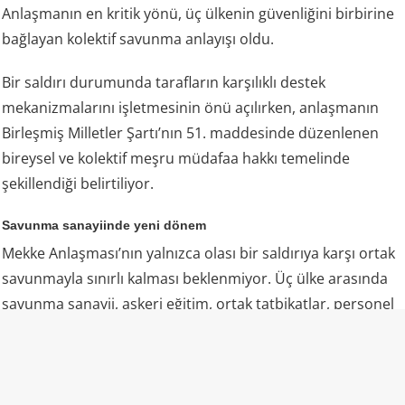
Anlaşmanın en kritik yönü, üç ülkenin güvenliğini birbirine
bağlayan kolektif savunma anlayışı oldu.
Bir saldırı durumunda tarafların karşılıklı destek
mekanizmalarını işletmesinin önü açılırken, anlaşmanın
Birleşmiş Milletler Şartı’nın 51. maddesinde düzenlenen
bireysel ve kolektif meşru müdafaa hakkı temelinde
şekillendiği belirtiliyor.
Savunma sanayiinde yeni dönem
Mekke Anlaşması’nın yalnızca olası bir saldırıya karşı ortak
savunmayla sınırlı kalması beklenmiyor. Üç ülke arasında
savunma sanayii, askeri eğitim, ortak tatbikatlar, personel
değişimi, istihbarat paylaşımı ve savunma teknolojileri
alanlarında daha kapsamlı iş birliklerinin geliştirilmesi
hedefleniyor.