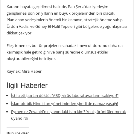
Kararın hayata geçirilmesi halinde, Batı Şeria’daki yerleşim
genişlemesi son on yılların en büyük projelerinden biri olacak.
Planlanan yerleşimlerin önemli bir kısmının, stratejik öneme sahip
Ürdün Vadisi ve Güney El-Halil Tepeleri gibi bölgelerde yoğunlaşması
dikkat çekiyor.
Eleştirmenler, bu tür projelerin sahadaki mevcut durumu daha da
karmaşık hale getirdiğini ve barış sürecine olumsuz etkiler
oluşturabileceğini belirtiyor.
Kaynak: Mira Haber
İlgili Haberler
İstifa etti, sırları döktü: "ABD, virüs laboratuvarlarını saklıyor!"
İslamofobik Hindistan yönetiminden şimdi de namaz yasağı!
Eymen ez Zevahiri'nin yanındaki isim kim? Yeni görüntüler merak
uyandırdı
Bunu paylaş: