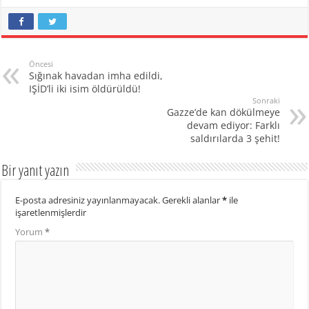
Öncesi
Sığınak havadan imha edildi,
IŞİD’li iki isim öldürüldü!
Sonraki
Gazze’de kan dökülmeye
devam ediyor: Farklı
saldırılarda 3 şehit!
Bir yanıt yazın
E-posta adresiniz yayınlanmayacak.
Gerekli alanlar
*
ile
işaretlenmişlerdir
Yorum
*