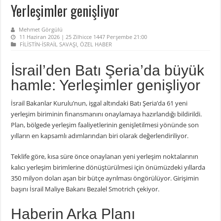
Yerleşimler genişliyor
Mehmet Görgülü
11 Haziran 2026 | 25 Zilhicce 1447 Perşembe 21:00
FİLİSTİN-İSRAİL SAVAŞI
,
ÖZEL HABER
İsrail’den Batı Şeria’da büyük
hamle: Yerleşimler genişliyor
İsrail Bakanlar Kurulu’nun, işgal altındaki Batı Şeria’da 61 yeni
yerleşim biriminin finansmanını onaylamaya hazırlandığı bildirildi.
Plan, bölgede yerleşim faaliyetlerinin genişletilmesi yönünde son
yılların en kapsamlı adımlarından biri olarak değerlendiriliyor.
Teklife göre, kısa süre önce onaylanan yeni yerleşim noktalarının
kalıcı yerleşim birimlerine dönüştürülmesi için önümüzdeki yıllarda
350 milyon doları aşan bir bütçe ayrılması öngörülüyor. Girişimin
başını İsrail Maliye Bakanı Bezalel Smotrich çekiyor.
Haberin Arka Planı