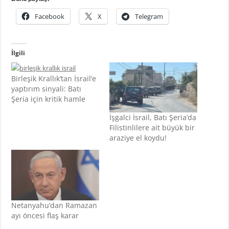
Facebook
X
Telegram
İlgili
Birleşik Krallık’tan İsrail’e
yaptırım sinyali: Batı
Şeria için kritik hamle
İşgalci İsrail, Batı Şeria’da
Filistinlilere ait büyük bir
araziye el koydu!
Netanyahu’dan Ramazan
ayı öncesi flaş karar