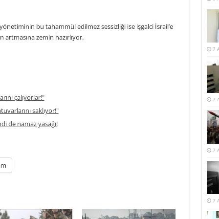
netiminin bu tahammül edilmez sessizliği ise işgalci İsrail’e
rın artmasına zemin hazırlıyor.
7 
rını çalıyorlar!"
7 
atuvarlarını saklıyor!"
di de namaz yasağı!
7 
am
7 