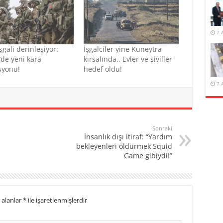
7 
işgali derinleşiyor:
İşgalciler yine Kuneytra
’de yeni kara
kırsalında.. Evler ve siviller
syonu!
hedef oldu!
7 
Sonraki
İnsanlık dışı itiraf: “Yardım
bekleyenleri öldürmek Squid
Game gibiydi!”
 alanlar
*
ile işaretlenmişlerdir