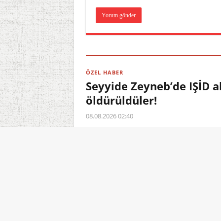
ÖZEL HABER
Seyyide Zeyneb’de IŞİD a
öldürüldüler!
08.08.2026 02:40