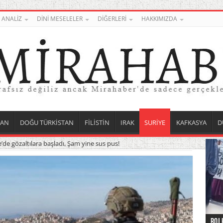
ANALİZ
DİNİ MESELELER
DİĞERLERİ
HAKKIMIZDA
TAN
DOĞU TÜRKİSTAN
FİLİSTİN
IRAK
SURİYE
KAFKASYA
D
ye’de gözaltılara başladı, Şam yine sus pus!
Roj 
Orta
Düny
Suri
Uygu