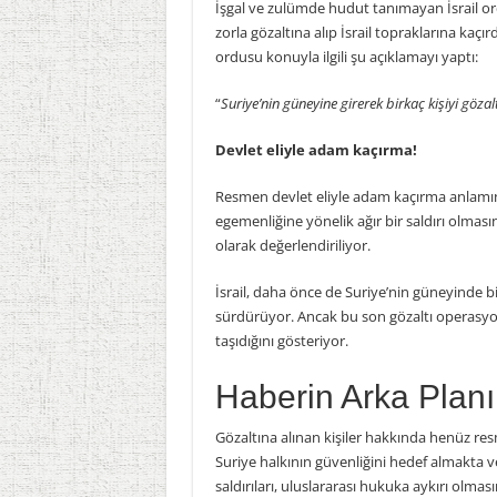
İşgal ve zulümde hudut tanımayan İsrail ordu
zorla gözaltına alıp İsrail topraklarına kaçı
ordusu konuyla ilgili şu açıklamayı yaptı:
“
Suriye’nin güneyine girerek birkaç kişiyi gözal
Devlet eliyle adam kaçırma!
Resmen devlet eliyle adam kaçırma anlamın
egemenliğine yönelik ağır bir saldırı olması
olarak değerlendiriliyor.
İsrail, daha önce de Suriye’nin güneyinde bir
sürdürüyor. Ancak bu son gözaltı operasyonu,
taşıdığını gösteriyor.
Haberin Arka Planı
Gözaltına alınan kişiler hakkında henüz res
Suriye halkının güvenliğini hedef almakta ve
saldırıları, uluslararası hukuka aykırı olmas