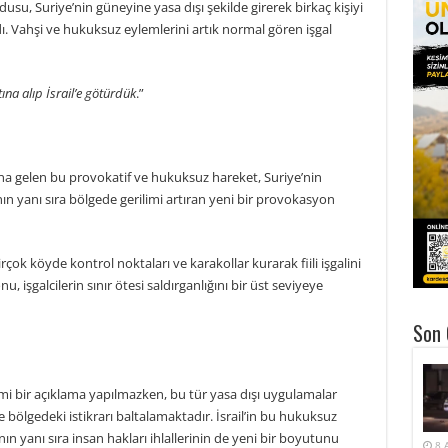
su, Suriye’nin güneyine yasa dışı şekilde girerek birkaç kişiyi
rdı. Vahşi ve hukuksuz eylemlerini artık normal gören işgal
tına alıp İsrail’e götürdük
.”
a gelen bu provokatif ve hukuksuz hareket, Suriye’nin
nın yanı sıra bölgede gerilimi artıran yeni bir provokasyon
çok köyde kontrol noktaları ve karakollar kurarak fiili işgalini
 işgalcilerin sınır ötesi saldırganlığını bir üst seviyeye
Son 
mi bir açıklama yapılmazken, bu tür yasa dışı uygulamalar
 bölgedeki istikrarı baltalamaktadır. İsrail’in bu hukuksuz
ının yanı sıra insan hakları ihlallerinin de yeni bir boyutunu
8 