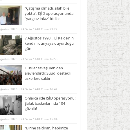
“Çatışma olmadı, silah bile
yoktu”: IŞİD operasyonunda
“yargısız infaz” iddiası
Ağustos 2026 | 24 Safer 1448 Cuma 23:22
7 Ağustos 1998… El Kaide’nin
kendini dünyaya duyurduğu
gün
Ağustos 2026 | 24 Safer 1448 Cuma 16:58
Husiler savaşı yeniden
alevlendirdi: Suudi destekli
askerlere saldırı!
Ağustos 2026 | 24 Safer 1448 Cuma 16:42
Onlarca ilde IŞİD operasyonu:
Şafak baskınlarında 104
gözaltı!
Ağustos 2026 | 24 Safer 1448 Cuma 15:04
“Birine saldıran, hepimize