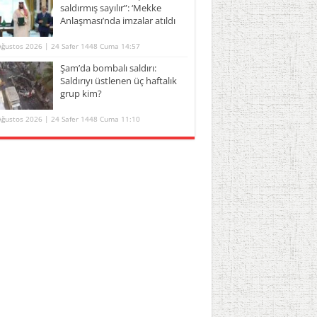
saldırmış sayılır”: ‘Mekke
Anlaşması’nda imzalar atıldı
Ağustos 2026 | 24 Safer 1448 Cuma 14:57
Şam’da bombalı saldırı:
Saldırıyı üstlenen üç haftalık
grup kim?
Ağustos 2026 | 24 Safer 1448 Cuma 11:10