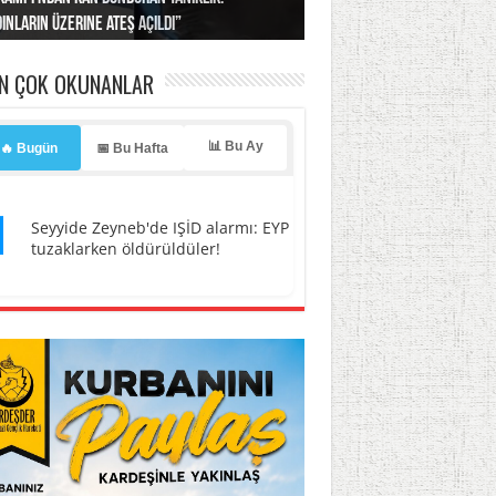
ınların üzerine ateş açıldı”
’a misilleme tehdidi!
ı… İsrail’in “timsah” planına fren!
tlar başladı
ldı, kabus yaşatıldı!
EN ÇOK OKUNANLAR
📊 Bu Ay
🔥 Bugün
📅 Bu Hafta
1
Seyyide Zeyneb'de IŞİD alarmı: EYP
tuzaklarken öldürüldüler!