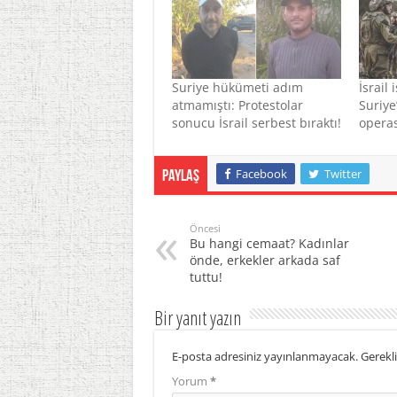
Suriye hükümeti adım
İsrail 
atmamıştı: Protestolar
Suriye
sonucu İsrail serbest bıraktı!
opera
Facebook
Twitter
Paylaş
Öncesi
Bu hangi cemaat? Kadınlar
önde, erkekler arkada saf
tuttu!
Bir yanıt yazın
E-posta adresiniz yayınlanmayacak.
Gerekli
Yorum
*