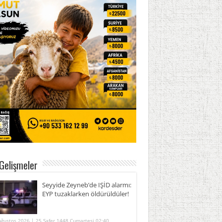
Gelişmeler
Seyyide Zeyneb’de IŞİD alarmı:
EYP tuzaklarken öldürüldüler!
Ağustos 2026 | 25 Safer 1448 Cumartesi 02:40