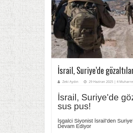
İsrail, Suriye’de gözaltıl
Zeki Aydın
29 Haziran 2025 | 4 Muharre
İsrail, Suriye'de g
sus pus!
İşgalci Siyonist İsrail’den Suriy
Devam Ediyor