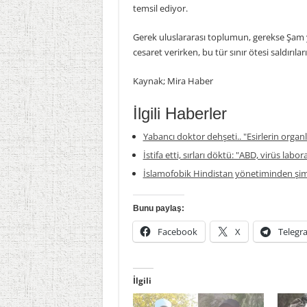
temsil ediyor.
Gerek uluslararası toplumun, gerekse Şam yö
cesaret verirken, bu tür sınır ötesi saldırıla
Kaynak; Mira Haber
İlgili Haberler
Yabancı doktor dehşeti.. "Esirlerin organla
İstifa etti, sırları döktü: "ABD, virüs labor
İslamofobik Hindistan yönetiminden şim
Bunu paylaş:
Facebook
X
Telegr
İlgili