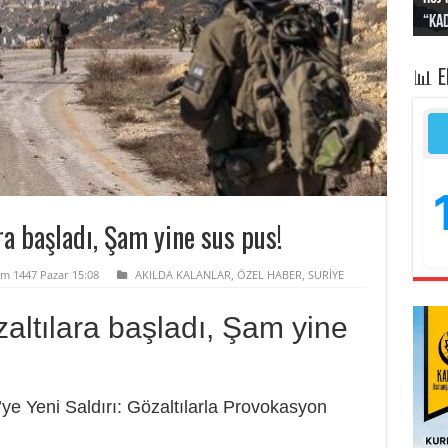
“Kad
Irak
yapt
kayı
bası
📊 
ara başladı, Şam yine sus pus!
m 1447 Pazar 15:08
AKILDA KALANLAR
,
ÖZEL HABER
,
SURİYE
özaltılara başladı, Şam yine
e’ye Yeni Saldırı: Gözaltılarla Provokasyon