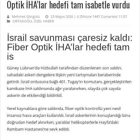
Optik İHA’lar hedefi tam isabetle vurdu
Mehmet Görgülü
23 Mayıs 2026 | 6 Zilhicce 1447 Cumartesi 11:57
ORTADOĞU
,
ÖZEL HABER
İsrail savunması çaresiz kaldı:
Fiber Optik İHA’lar hedefi tam
is
Güney Lübnan’da Hizbullah tarafından düzenlenen son saldırı,
sahadaki askeri dengelere ilişkin yeni tartışmaları beraberinde
getirdi. İsrail ordusuna bağlı 401. Tugay’ın komutanı, gerçekleştirilen
kamikaze İHA saldırısında ağır yaralanırken, olayda çok sayıda
askerin de etkilendiği bildirildi.
Yerel kaynaklara göre saldırıda, fiber optik kontrollü yeni nesil
insansız hava araçları kullanıldı. İsrail askerlerinin konuşlandığı bina
doğrudan hedef alınırken, yaralılar helikopterlerle Hayfa’daki
Rambam Hastanesi’ne sevk edildi.