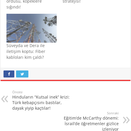
ordusu, köpeklere
stratejisi!
sığındı!
Süveyda ve Dera ile
iletişim koptu: Fiber
kabloları kim çaldı?
Öncesi
Hinduların “Kutsal inek” krizi:
Türk kebapçısını bastılar,
dayak yiyip kaçtılar!
Sonraki
Eğitim’de McCarthy dönemi:
İsrail’de öğretmenler gizlice
izleniyor