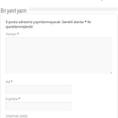
Bir yanıt yazın
E-posta adresiniz yayınlanmayacak.
Gerekli alanlar
*
ile
işaretlenmişlerdir
Yorum
*
Ad
*
E-posta
*
İnternet sitesi