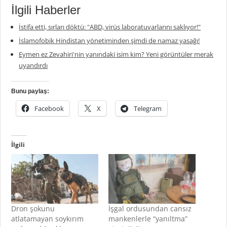
İlgili Haberler
İstifa etti, sırları döktü: "ABD, virüs laboratuvarlarını saklıyor!"
İslamofobik Hindistan yönetiminden şimdi de namaz yasağı!
Eymen ez Zevahiri'nin yanındaki isim kim? Yeni görüntüler merak
uyandırdı
Bunu paylaş:
Facebook
X
Telegram
İlgili
Dron şokunu
İşgal ordusundan cansız
atlatamayan soykırım
mankenlerle “yanıltma”