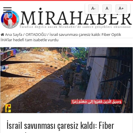
A-
A
A+
Ana Sayfa
/
ORTADOĞU
/
İsrail savunması çaresiz kaldı: Fiber Optik
İHA’lar hedefi tam isabetle vurdu
İsrail savunması çaresiz kaldı: Fiber