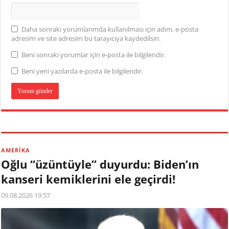
Daha sonraki yorumlarımda kullanılması için adım, e-posta
adresim ve site adresim bu tarayıcıya kaydedilsin.
Beni sonraki yorumlar için e-posta ile bilgilendir.
Beni yeni yazılarda e-posta ile bilgilendir.
AMERİKA
Oğlu “üzüntüyle” duyurdu: Biden’ın
kanseri kemiklerini ele geçirdi!
09.08.2026 19:57