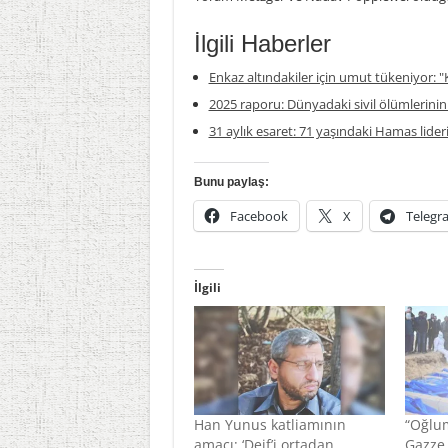
İlgili Haberler
Enkaz altındakiler için umut tükeniyor: "K
2025 raporu: Dünyadaki sivil ölümlerinin
31 aylık esaret: 71 yaşındaki Hamas lideri
Bunu paylaş:
Facebook
X
Telegr
İlgili
Han Yunus katliamının
“Oğlum
amacı; ‘Deif’i ortadan
Gazze