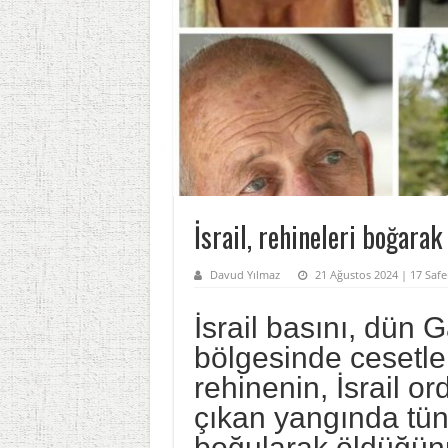
İsrail, rehineleri boğarak
Davud Yılmaz
21 Ağustos 2024 | 17 Saf
İsrail basını, dün
bölgesinde cesetler
rehinenin, İsrail o
çıkan yangında tü
boğularak öldüğün