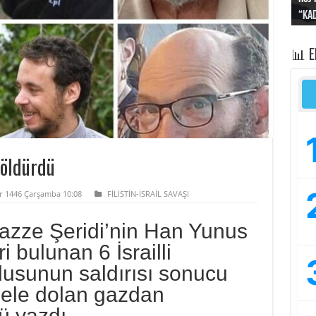
“Kad
Irak
yapt
kayı
bası
📊 
 öldürdü
er 1446 Çarşamba 10:08
FİLİSTİN-İSRAİL SAVAŞI
 Gazze Şeridi’nin Han Yunus
i bulunan 6 İsrailli
rdusunun saldırısı sonucu
nele dolan gazdan
ü yazdı.