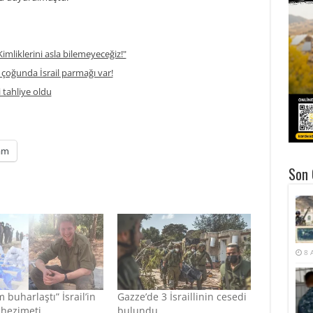
imliklerini asla bilemeyeceğiz!"
 çoğunda İsrail parmağı var!
 tahliye oldu
am
Son 
8 
 buharlaştı” İsrail’in
Gazze’de 3 İsraillinin cesedi
 hezimeti
bulundu