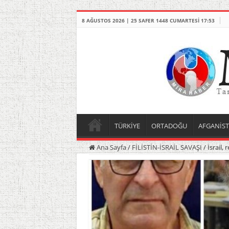
8 AĞUSTOS 2026 | 25 SAFER 1448 CUMARTESI 17:53
TÜRKİYE
ORTADOĞU
AFGANİS
Ana Sayfa
/
FİLİSTİN-İSRAİL SAVAŞI
/
İsrail,