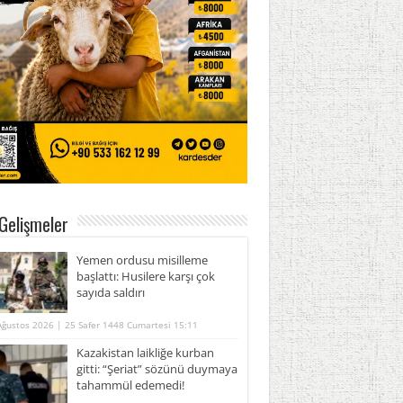
Gelişmeler
Yemen ordusu misilleme
başlattı: Husilere karşı çok
sayıda saldırı
Ağustos 2026 | 25 Safer 1448 Cumartesi 15:11
Kazakistan laikliğe kurban
gitti: “Şeriat” sözünü duymaya
tahammül edemedi!