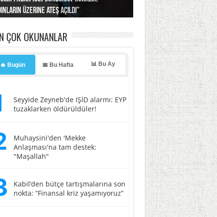
ınların üzerine ateş açıldı”
’a misilleme tehdidi!
ı… İsrail’in “timsah” planına fren!
tlar başladı
ldı, kabus yaşatıldı!
EN ÇOK OKUNANLAR
📊 Bu Ay
🔥 Bugün
📅 Bu Hafta
1
Seyyide Zeyneb'de IŞİD alarmı: EYP
tuzaklarken öldürüldüler!
2
Muhaysini'den 'Mekke
Anlaşması'na tam destek:
"Maşallah"
3
Kabil’den bütçe tartışmalarına son
nokta: “Finansal kriz yaşamıyoruz”