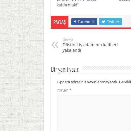
kaldırmak!”
Facebook
Twitter
Paylaş
Öncesi
Filistinli iş adamının katilleri
yakalandı
Bir yanıt yazın
E-posta adresiniz yayınlanmayacak.
Gerekli
Yorum
*