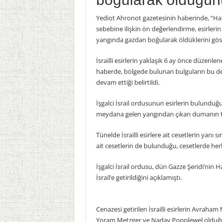
Yediot Ahronot gazetesinin haberinde, “Han 
sebebine ilişkin ön değerlendirme, esirlerin
yangında gazdan boğularak öldüklerini göster
İsrailli esirlerin yaklaşık 6 ay önce düzenlen
haberde, bölgede bulunan bulguların bu de
devam ettiği belirtildi.
İşgalci İsrail ordusunun esirlerin bulunduğu
meydana gelen yangından çıkan dumanın t
Tünelde İsrailli esirlere ait cesetlerin yanı
ait cesetlerin de bulunduğu, cesetlerde her
İşgalci İsrail ordusu, dün Gazze Şeridi’nin 
İsrail’e getirildiğini açıklamıştı.
Cenazesi getirilen İsrailli esirlerin Avrah
Yoram Metzger ve Nadav Popplewel olduğ