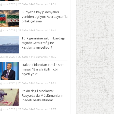
Ağustos 2026 | 25 Safer 1448 Cumartesi 14:51
Suriye’de kayıp dosyaları
yeniden açılıyor: Azerbaycan’la
ortak çalışma
Ağustos 2026 | 25 Safer 1448 Cumartesi 14:41
Türk gemisine saldırı bardağı
taşırdı: Gemi trafiğine
kısıtlama mı geliyor?
Ağustos 2026 | 25 Safer 1448 Cumartesi 14:35
Hakan Fidan’dan İsrail’e sert
mesaj: “Barışla ilgili hiçbir
niyeti yok”
Ağustos 2026 | 25 Safer 1448 Cumartesi 14:11
Pekin değil Moskova:
Rusya’da da Müslümanların
ibadeti baskı altında!
Ağustos 2026 | 25 Safer 1448 Cumartesi 13:57