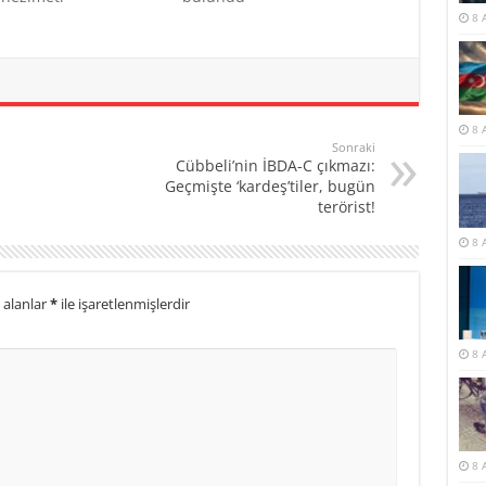
8 
8 
Sonraki
Cübbeli’nin İBDA-C çıkmazı:
Geçmişte ‘kardeş’tiler, bugün
terörist!
8 
 alanlar
*
ile işaretlenmişlerdir
8 
8 