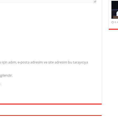
8 
için adım, e-posta adresim ve site adresim bu tarayıcıya
gilendir.
.