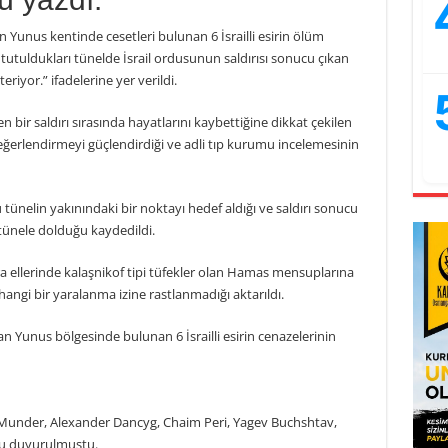
Yunus kentinde cesetleri bulunan 6 İsrailli esirin ölüm
 tutuldukları tünelde İsrail ordusunun saldırısı sonucu çıkan
iyor.” ifadelerine yer verildi.
en bir saldırı sırasında hayatlarını kaybettiğine dikkat çekilen
ğerlendirmeyi güçlendirdiği ve adli tıp kurumu incelemesinin
 tünelin yakınındaki bir noktayı hedef aldığı ve saldırı sonucu
ünele dolduğu kaydedildi.
 sıra ellerinde kalaşnikof tipi tüfekler olan Hamas mensuplarına
hangi bir yaralanma izine rastlanmadığı aktarıldı.
Han Yunus bölgesinde bulunan 6 İsrailli esirin cenazelerinin
am Munder, Alexander Dancyg, Chaim Peri, Yagev Buchshtav,
u duyurulmuştu.