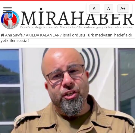
A-
A
A+
Ana Sayfa
/
AKILDA KALANLAR
/
İsrail ordusu Türk medyasını hedef aldı,
yetkililer sessiz !