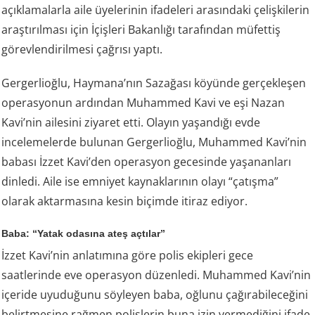
açıklamalarla aile üyelerinin ifadeleri arasındaki çelişkilerin
araştırılması için İçişleri Bakanlığı tarafından müfettiş
görevlendirilmesi çağrısı yaptı.
Gergerlioğlu, Haymana’nın Sazağası köyünde gerçekleşen
operasyonun ardından Muhammed Kavi ve eşi Nazan
Kavi’nin ailesini ziyaret etti. Olayın yaşandığı evde
incelemelerde bulunan Gergerlioğlu, Muhammed Kavi’nin
babası İzzet Kavi’den operasyon gecesinde yaşananları
dinledi. Aile ise emniyet kaynaklarının olayı “çatışma”
olarak aktarmasına kesin biçimde itiraz ediyor.
Baba: “Yatak odasına ateş açtılar”
İzzet Kavi’nin anlatımına göre polis ekipleri gece
saatlerinde eve operasyon düzenledi. Muhammed Kavi’nin
içeride uyuduğunu söyleyen baba, oğlunu çağırabileceğini
belirtmesine rağmen polislerin buna izin vermediğini ifade