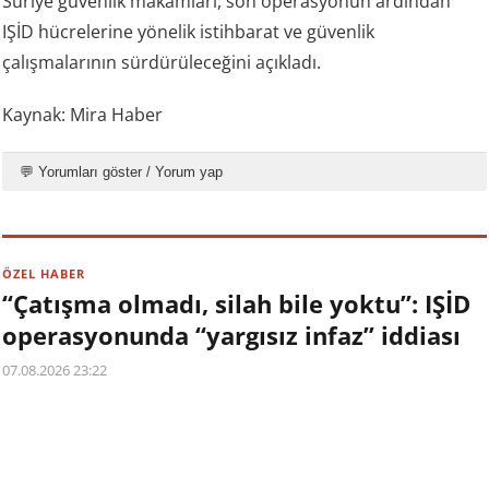
Suriye güvenlik makamları, son operasyonun ardından
IŞİD hücrelerine yönelik istihbarat ve güvenlik
çalışmalarının sürdürüleceğini açıkladı.
Kaynak: Mira Haber
💬 Yorumları göster / Yorum yap
ÖZEL HABER
“Çatışma olmadı, silah bile yoktu”: IŞİD
operasyonunda “yargısız infaz” iddiası
07.08.2026 23:22