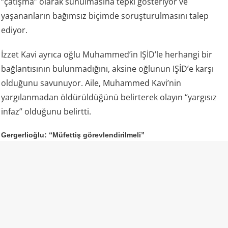
“çatışma” olarak sunulmasına tepki gösteriyor ve
yaşananların bağımsız biçimde soruşturulmasını talep
ediyor.
İzzet Kavi ayrıca oğlu Muhammed’in IŞİD’le herhangi bir
bağlantısının bulunmadığını, aksine oğlunun IŞİD’e karşı
olduğunu savunuyor. Aile, Muhammed Kavi’nin
yargılanmadan öldürüldüğünü belirterek olayın “yargısız
infaz” olduğunu belirtti.
Gergerlioğlu: “Müfettiş görevlendirilmeli”
DEM Parti Kocaeli Milletvekili Ömer Faruk Gergerlioğlu da
aile tarafından dile getirilen iddiaların ardından olayın
bütün yönleriyle araştırılması gerektiğini söyledi.
Gergerlioğlu, resmi makamların açıklamaları ile aile
bireylerinin anlattıkları arasında ciddi çelişkiler
bulunduğunu savunarak İçişleri Bakanlığı’na müfettiş