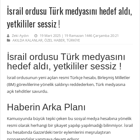
İsrail ordusu Türk medyasını hedef aldı,
yetkililer sessiz !
Zeki Aydın
19 Mart 2025 | 19 Ramazan 1446 Çarşamba 20:21
AKILDA KALANLAR
,
ÖZEL HABER
,
TÜRKİYE
İsrail ordusu Türk medyasını
hedef aldı, yetkililer sessiz !
İsrail ordusunun yeni açılan resmi Türkçe hesabı, Birleşmiş Milletler
(BM) görevlilerine yönelik saldırıyı reddederken, Türk medyasına
açık tehditler savurdu.
Haberin Arka Planı
Kamuoyunda büyük tepki çeken bu sosyal medya hesabına yönelik
resmi olarak herhangi bir şikayet yapılıp yapılmadığı bilinmiyor. İsrail
bu hesabında Gazze’deki terör eylemlerini meşrulaştıran
propagandalar yapmaya devam ediyor.