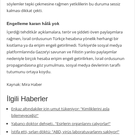
söylemler tepki çekmesine rağmen yetkililerin bu duruma sessiz
kalması dikkat çekti.
Engelleme kararı hâlâ yok
İçerdiği tehditkâr açıklamalara, terör ve şiddeti öven paylaşımlara
rağmen, İsrail ordusunun Türkçe hesabına yönelik herhangi bir
kısıtlama ya da erişim engeli getirilmedi. Türkiye’de sosyal medya
platformlarında Gazze’yi savunan ve Filistin yanlısı paylaşımlar
nedeniyle birçok hesaba erişim engeli getirilirken, İsrail ordusunun
propagandasına göz yumulması, sosyal medya devlerinin taraflı
tutumunu ortaya koydu.
Kaynak: Mira Haber
İlgili Haberler
Enkaz altındakiler için umut tükeniyor: "Kimliklerini asla
bilemeyeceğiz!"
Yabancı doktor dehşeti.. "Esirlerin organlarını çalıyorlar!"
İstifa etti, sırları döktü: "ABD, virüs laboratuvarlarını saklıyor!"