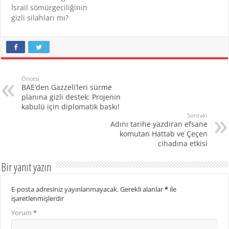
İsrail sömürgeciliğinin
gizli silahları mı?
Öncesi
BAE’den Gazzeli’leri sürme
planına gizli destek: Projenin
kabulü için diplomatik baskı!
Sonraki
Adını tarihe yazdıran efsane
komutan Hattab ve Çeçen
cihadına etkisi
Bir yanıt yazın
E-posta adresiniz yayınlanmayacak.
Gerekli alanlar
*
ile
işaretlenmişlerdir
Yorum
*