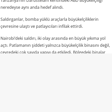
Tanzanya’nın Darüsselam kentindeki ABD Büyükelçiliği
neredeyse aynı anda hedef alındı.
Saldırganlar, bomba yüklü araçlarla büyükelçiliklerin
çevresine ulaştı ve patlayıcıları infilak ettirdi.
Nairobi’deki saldırı, iki olay arasında en büyük yıkıma yol
açtı. Patlamanın şiddeti yalnızca büyükelçilik binasını değil,
çevredeki çok sayıda yapıyı da etkiledi. Bölgedeki binalar
ağır hasar gördü, sokaklar enkazla doldu.
Saldırıda çoğunluğu Kenyalılar olmak üzere yaklaşık 213
kişi hayatını kaybetti, binlerce kişi yaralandı. Ölenler
arasında büyükelçilik çalışanları ve güvenlik görevlileri
bulunuyordu.
Darüsselam’daki saldırı
Aynı saatlerde Tanzanya’nın başkenti Darüsselam’daki ABD