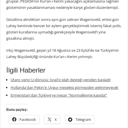
gruplar, PEGIDA’nın Kur’an-ı Kerim yakacağını açıklamasına rağmen
gösterisinin yasaklanmaması nedeniyle karşıt gösteri düzenlemişti.
Gözaltına alındıktan sonra aynı gün salınan Wagensveld, ertesi gün
Lahey kentinde benzer bir eylem gerçekleştirmek istemiş fakat polis,
gösteri kurallarına uymadığı gerekçesiyle Wagensveld’i yine
gözaltına almıştı.
Irkçı Wagensveld, geçen yıl 18 Ağustos ve 23 Eylül’de ise Türkiye’nin
Lahey Büyükelçiliği önünde Kur’an-ı Kerim yırtmıştı.
İlgili Haberler
Utanç verici U-dönüşü: İsrail'e silah desteği yeniden başladı!
Hollanda'dan Pekin'e: Uygur meselesi görmezden gelinmeyecek
Ermenistan'dan Türkiye'ye mesaj: "Normalleşme kapıda!"
Bunu paylaş:
Facebook
X
Telegram