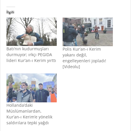
İlgili
Batı’nın kudurmuşları
Polis Kur’an-ı Kerim
durmuyor; ırkçı PEGIDA
yakanı değil,
lideri Kur’an-ı Kerim yırttı
engelleyenleri jopladı!
[Videolu]
Hollanda’daki
Müslümanlardan,
Kur’an-ı Kerim’e yönelik
saldırılara tepki yağdı