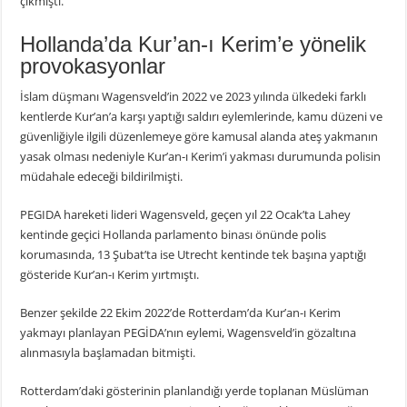
çıkmıştı.
Hollanda’da Kur’an-ı Kerim’e yönelik
provokasyonlar
İslam düşmanı Wagensveld’in 2022 ve 2023 yılında ülkedeki farklı
kentlerde Kur’an’a karşı yaptığı saldırı eylemlerinde, kamu düzeni ve
güvenliğiyle ilgili düzenlemeye göre kamusal alanda ateş yakmanın
yasak olması nedeniyle Kur’an-ı Kerim’i yakması durumunda polisin
müdahale edeceği bildirilmişti.
PEGIDA hareketi lideri Wagensveld, geçen yıl 22 Ocak’ta Lahey
kentinde geçici Hollanda parlamento binası önünde polis
korumasında, 13 Şubat’ta ise Utrecht kentinde tek başına yaptığı
gösteride Kur’an-ı Kerim yırtmıştı.
Benzer şekilde 22 Ekim 2022’de Rotterdam’da Kur’an-ı Kerim
yakmayı planlayan PEGİDA’nın eylemi, Wagensveld’in gözaltına
alınmasıyla başlamadan bitmişti.
Rotterdam’daki gösterinin planlandığı yerde toplanan Müslüman