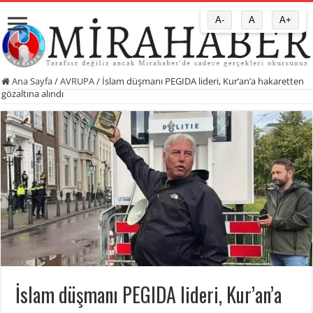
A-
A
A+
Ana Sayfa
/
AVRUPA
/
İslam düşmanı PEGIDA lideri, Kur’an’a hakaretten
gözaltına alındı
İslam düşmanı PEGIDA lideri, Kur’an’a