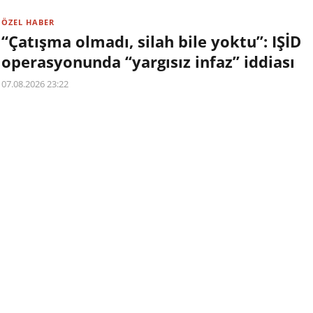
ÖZEL HABER
“Çatışma olmadı, silah bile yoktu”: IŞİD
operasyonunda “yargısız infaz” iddiası
07.08.2026 23:22