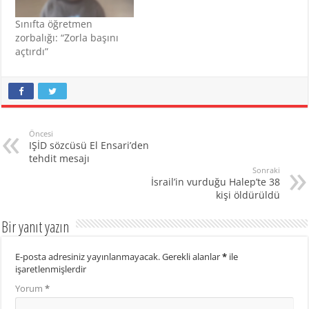
Sınıfta öğretmen
zorbalığı: “Zorla başını
açtırdı”
Öncesi
IŞİD sözcüsü El Ensari’den
tehdit mesajı
Sonraki
İsrail’in vurduğu Halep’te 38
kişi öldürüldü
Bir yanıt yazın
E-posta adresiniz yayınlanmayacak.
Gerekli alanlar
*
ile
işaretlenmişlerdir
Yorum
*