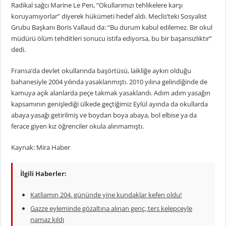
Radikal sağcı Marine Le Pen, “Okullarımızı tehlikelere karşı
koruyamıyorlar” diyerek hükümeti hedef aldı. Meclis’teki Sosyalist
Grubu Başkanı Boris Vallaud da: “Bu durum kabul edilemez. Bir okul
müdürü ölüm tehditleri sonucu istifa ediyorsa, bu bir başarısızlıktır”
dedi.
Fransa’da devlet okullarında başörtüsü, laikliğe aykırı olduğu
bahanesiyle 2004 yılında yasaklanmıştı. 2010 yılına gelindiğinde de
kamuya açık alanlarda peçe takmak yasaklandı. Adım adım yasağın
kapsamının genişlediği ülkede geçtiğimiz Eylül ayında da okullarda
abaya yasağı getirilmiş ve boydan boya abaya, bol elbise ya da
ferace giyen kız öğrenciler okula alınmamıştı.
Kaynak: Mira Haber
İlgili Haberler:
Katliamın 204. gününde yine kundaklar kefen oldu!
Gazze eyleminde gözaltına alınan genç, ters kelepçeyle
namaz kıldı