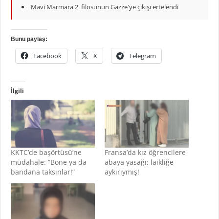
'Mavi Marmara 2' filosunun Gazze'ye çıkışı ertelendi
Bunu paylaş:
Facebook
X
Telegram
İlgili
KKTC’de başörtüsü’ne
Fransa’da kız öğrencilere
müdahale: “Bone ya da
abaya yasağı; laikliğe
bandana taksınlar!”
aykırıymış!