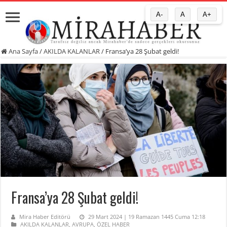
A-
A
A+
Ana Sayfa
/
AKILDA KALANLAR
/
Fransa’ya 28 Şubat geldi!
Fransa’ya 28 Şubat geldi!
Mira Haber Editörü
29 Mart 2024 | 19 Ramazan 1445 Cuma 12:18
AKILDA KALANLAR
,
AVRUPA
,
ÖZEL HABER