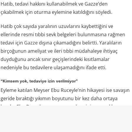
Hatib, tedavi hakkını kullanabilmek ve Gazze’den
çıkabilmek için oturma eylemine katıldığını söyledi.
Hatib çok sayıda yaralının uzuvlarını kaybettiğini ve
ellerinde resmi tıbbi sevk belgeleri bulunmasına rağmen
tedavi için
Gazze
dışına çıkamadığını belirtti. Yaralıların
birçoğunun ameliyat ve ileri tıbbi müdahaleye ihtiyaç
duyduğunu ancak sınır geçişlerindeki kısıtlamalar
nedeniyle bu tedavilere ulaşamadığını ifade etti.
“Kimsem yok, tedaviye izin verilmiyor”
Eyleme katılan Meyser Ebu Ruceyle’nin hikayesi ise savaşın
geride bıraktığı yıkımın boyutunu bir kez daha ortaya
koydu. Ebu Ruceyle, savaş sırasında eşini ve çocuklarını
kaybettiğini, kendisinin de yaralandığını ve artık Gazze’de
kendisine bakacak kimsesinin bulunmadığını söyledi.