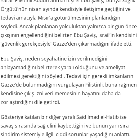
Yaralı Filistinli Abdurrahman Eşref Ebu Şaviş, Dünya Sağlık
Örgütü’nün nisan ayında kendisiyle iletişime geçtiğini ve
tedavi amacıyla Mısır’a götürülmesinin planlandığını
söyledi. Ancak planlanan yolculuktan yalnızca bir gün önce
çıkışının engellendiğini belirten Ebu Şaviş, İsrail’in kendisini
‘güvenlik gerekçesiyle’ Gazze’den çıkarmadığını ifade etti.
Ebu Şaviş, neden seyahatine izin verilmediğini
anlayamadığını belirterek yaralı olduğunu ve ameliyat
edilmesi gerektiğini söyledi. Tedavi için gerekli imkanların
Gazze’de bulunmadığını vurgulayan Filistinli, buna rağmen
kendisine çıkış izni verilmemesinin hayatını daha da
zorlaştırdığını dile getirdi.
Gösteriye katılan bir diğer yaralı Said Imad el-Hatib ise
savaş sırasında sağ elini kaybettiğini ve bunun yanı sıra
sindirim sistemiyle ilgili ciddi sorunlar yaşadığını anlattı.