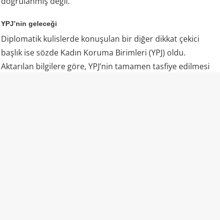
doğrulanmış değil.
YPJ’nin geleceği
Diplomatik kulislerde konuşulan bir diğer dikkat çekici
başlık ise sözde Kadın Koruma Birimleri (YPJ) oldu.
Aktarılan bilgilere göre, YPJ’nin tamamen tasfiye edilmesi
yerine, “terörle mücadele” görevleri üstlenecek şekilde
İçişleri Bakanlığı bünyesindeki iç güvenlik aygıtı içerisinde
özel statülü bir yapı olarak değerlendirilmesi üzerinde
duruluyor.
Söz konusu formüle ilişkin de henüz Şam yönetimi veya
SDG tarafından resmi bir doğrulama yapılmış değil.
Mazlum Abdi’nin talepleri
Özel kaynaklara göre Mazlum Abdi, Şam’daki görüşmede
yalnızca entegrasyon takvimini değil, devlet bünyesine