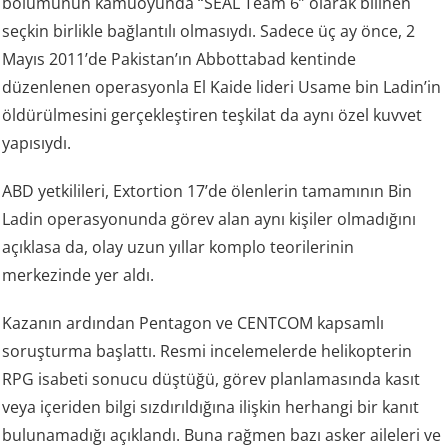
bölümünün kamuoyunda “SEAL Team 6” olarak bilinen
seçkin birlikle bağlantılı olmasıydı. Sadece üç ay önce, 2
Mayıs 2011’de Pakistan’ın Abbottabad kentinde
düzenlenen operasyonla El Kaide lideri Usame bin Ladin’in
öldürülmesini gerçekleştiren teşkilat da aynı özel kuvvet
yapısıydı.
ABD yetkilileri, Extortion 17’de ölenlerin tamamının Bin
Ladin operasyonunda görev alan aynı kişiler olmadığını
açıklasa da, olay uzun yıllar komplo teorilerinin
merkezinde yer aldı.
Kazanın ardından Pentagon ve CENTCOM kapsamlı
soruşturma başlattı. Resmi incelemelerde helikopterin
RPG isabeti sonucu düştüğü, görev planlamasında kasıt
veya içeriden bilgi sızdırıldığına ilişkin herhangi bir kanıt
bulunamadığı açıklandı. Buna rağmen bazı asker aileleri ve