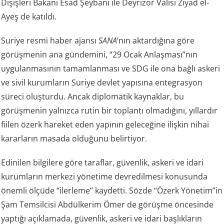
Dışişleri Bakanı Esad Şeybani ile Deyrizor Valisi Ziyad el-
Ayeş de katıldı.
Suriye resmi haber ajansı
SANA
‘nın aktardığına göre
görüşmenin ana gündemini, “29 Ocak Anlaşması”nın
uygulanmasının tamamlanması ve SDG ile ona bağlı askeri
ve sivil kurumların Suriye devlet yapısına entegrasyon
süreci oluşturdu. Ancak diplomatik kaynaklar, bu
görüşmenin yalnızca rutin bir toplantı olmadığını, yıllardır
fiilen özerk hareket eden yapının geleceğine ilişkin nihai
kararların masada olduğunu belirtiyor.
Edinilen bilgilere göre taraflar, güvenlik, askeri ve idari
kurumların merkezi yönetime devredilmesi konusunda
önemli ölçüde “ilerleme” kaydetti. Sözde “Özerk Yönetim”in
Şam Temsilcisi Abdülkerim Ömer de görüşme öncesinde
yaptığı açıklamada, güvenlik, askeri ve idari başlıkların