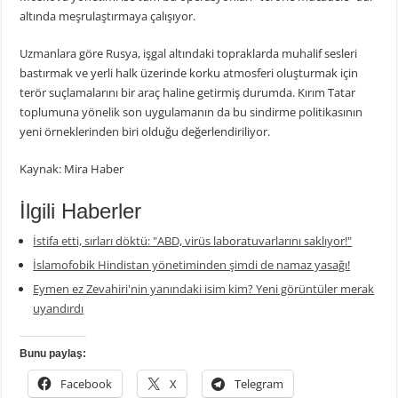
altında meşrulaştırmaya çalışıyor.
Uzmanlara göre Rusya, işgal altındaki topraklarda muhalif sesleri
bastırmak ve yerli halk üzerinde korku atmosferi oluşturmak için
terör suçlamalarını bir araç haline getirmiş durumda. Kırım Tatar
toplumuna yönelik son uygulamanın da bu sindirme politikasının
yeni örneklerinden biri olduğu değerlendiriliyor.
Kaynak: Mira Haber
İlgili Haberler
İstifa etti, sırları döktü: "ABD, virüs laboratuvarlarını saklıyor!"
İslamofobik Hindistan yönetiminden şimdi de namaz yasağı!
Eymen ez Zevahiri'nin yanındaki isim kim? Yeni görüntüler merak
uyandırdı
Bunu paylaş:
Facebook
X
Telegram