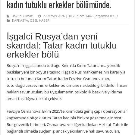
kadın tutuklu erkekler bölümünde!
Davud Yılmaz
27 Mayıs 2026 | 10 Zilhicce 1447 Çarşamba 09:37
KAFKASYA
,
ÖZEL HABER
İşgalci Rusya’dan yeni
skandal: Tatar kadın tutuklu
erkekler bölü
Rusya’nın işgal altında tuttuğu Kırım’da Kırım Tatarlarına yönelik
baskılar yeni bir boyuta taşındı. İşgalci Rus mahkemesinin kararıyla
tutuklu bulunan Kırım Tatarı kadın Fevziye Osmanova’nın,
tutulduğu cezaevinin erkekler bölümüne nakledildiği bildirildi. İnsan
hakları savunucuları, bu uygulamanın psikolojik baskı ve yıldırma
amacı taşıdığına dikkat çekiyor.
Fevziye Osmanova, Ekim 2025’te Kırım’daki geniş çaplı operasyonlar
kapsamında birçok Kırım Tatarı kadınla birlikte gözaltına alınmıştı.
Rus güvenlik birimleri, Osmanova ve diğer kadınları Hizb ut-Tahrir ile
bağlantılı olmakla suçlamış; ancak yakınları ve hak savunucuları,