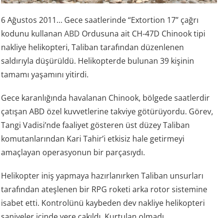
6 Ağustos 2011… Gece saatlerinde “Extortion 17” çağrı
kodunu kullanan
ABD
Ordusuna ait CH-47D Chinook tipi
nakliye helikopteri, Taliban tarafından düzenlenen
saldırıyla düşürüldü. Helikopterde bulunan 39 kişinin
tamamı yaşamını yitirdi.
Gece karanlığında havalanan Chinook, bölgede saatlerdir
çatışan ABD özel kuvvetlerine takviye götürüyordu. Görev,
Tangi Vadisi’nde faaliyet gösteren üst düzey Taliban
komutanlarından Kari Tahir’i etkisiz hale getirmeyi
amaçlayan operasyonun bir parçasıydı.
Helikopter iniş yapmaya hazırlanırken Taliban unsurları
tarafından ateşlenen bir RPG roketi arka rotor sistemine
isabet etti. Kontrolünü kaybeden dev nakliye helikopteri
saniyeler içinde yere çakıldı. Kurtulan olmadı.