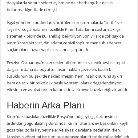
dosyalarda somut şiddet eylemine dair herhangi bir delilin
bulunmadığını ifade etmişti.
İşgal yönetimi tarafından yürütülen soruşturmalarda “terör” ve
“aşırılık” suçlamalarının özellikle Kırım Tatarlarını susturmak için
sistematik biçimde kullanıldığı belirtiliyor. Son yıllarda çok sayıda
Kırım Tatarı aktivist, din adamı ve sivil toplum mensubu benzer
suçlamalarla uzun hapis cezalarına çarptırıldı.
Fevziye Osmanova’nın erkekler bölümüne sevk edilmesi ise tepki
dalgasını daha da büyüttü. İnsan hakları çevreleri, kadın bir
tutuklunun bu şekilde nakledilmesini hem insan onuruna aykırı
hem de açık bir psikolojik baskı yöntemi olarak değerlendiriyor.
Ailesinin ve avukatlarının karara itiraz etmeye hazırlandığı aktarıldı.
Haberin Arka Planı
Kırım’daki baskılar, özellikle Rusya’nın bölgeyi işgal etmesinin
ardından yoğunlaşmış durumda. Kırım Tatarları; ev baskınları, keyfi
gözaltılar, zorla kaybetmeler ve siyasi davalarla hedef alınırken,
Moskova yönetimi ise tüm bu operasyonları “terörle mücadele” adı