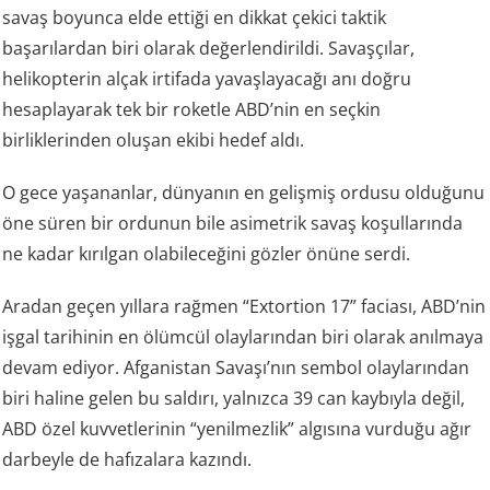
savaş boyunca elde ettiği en dikkat çekici taktik
başarılardan biri olarak değerlendirildi. Savaşçılar,
helikopterin alçak irtifada yavaşlayacağı anı doğru
hesaplayarak tek bir roketle ABD’nin en seçkin
birliklerinden oluşan ekibi hedef aldı.
O gece yaşananlar, dünyanın en gelişmiş ordusu olduğunu
öne süren bir ordunun bile asimetrik savaş koşullarında
ne kadar kırılgan olabileceğini gözler önüne serdi.
Aradan geçen yıllara rağmen “Extortion 17” faciası, ABD’nin
işgal tarihinin en ölümcül olaylarından biri olarak anılmaya
devam ediyor. Afganistan Savaşı’nın sembol olaylarından
biri haline gelen bu saldırı, yalnızca 39 can kaybıyla değil,
ABD özel kuvvetlerinin “yenilmezlik” algısına vurduğu ağır
darbeyle de hafızalara kazındı.