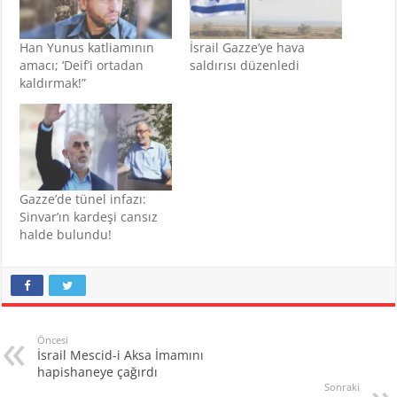
Han Yunus katliamının
İsrail Gazze’ye hava
amacı; ‘Deif’i ortadan
saldırısı düzenledi
kaldırmak!”
Gazze’de tünel infazı:
Sinvar’ın kardeşi cansız
halde bulundu!
Öncesi
İsrail Mescid-i Aksa İmamını
hapishaneye çağırdı
Sonraki