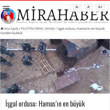
A-
A
A+
Ana Sayfa
/
FİLİSTİN-İSRAİL SAVAŞI
/
İşgal ordusu: Hamas’ın en büyük
tünelini bulduk
İşgal ordusu: Hamas’ın en büyük