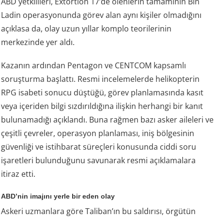
ABD yetkilileri, Extortion 17’de ölenlerin tamamının Bin
Ladin operasyonunda görev alan aynı kişiler olmadığını
açıklasa da, olay uzun yıllar komplo teorilerinin
merkezinde yer aldı.
Kazanın ardından Pentagon ve CENTCOM kapsamlı
soruşturma başlattı. Resmi incelemelerde helikopterin
RPG isabeti sonucu düştüğü, görev planlamasında kasıt
veya içeriden bilgi sızdırıldığına ilişkin herhangi bir kanıt
bulunamadığı açıklandı. Buna rağmen bazı asker aileleri ve
çeşitli çevreler, operasyon planlaması, iniş bölgesinin
güvenliği ve istihbarat süreçleri konusunda ciddi soru
işaretleri bulunduğunu savunarak resmi açıklamalara
itiraz etti.
ABD’nin imajını yerle bir eden olay
Askeri uzmanlara göre Taliban’ın bu saldırısı, örgütün