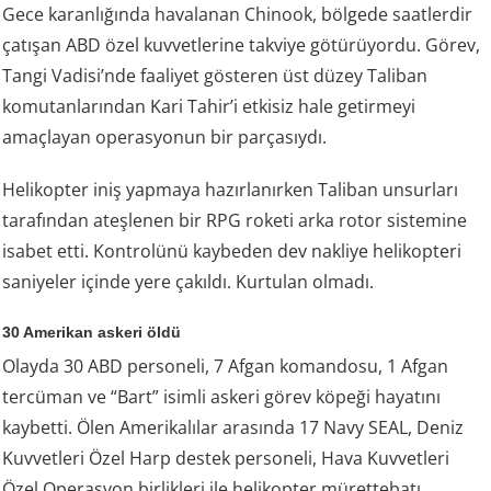
Gece karanlığında havalanan Chinook, bölgede saatlerdir
çatışan ABD özel kuvvetlerine takviye götürüyordu. Görev,
Tangi Vadisi’nde faaliyet gösteren üst düzey Taliban
komutanlarından Kari Tahir’i etkisiz hale getirmeyi
amaçlayan operasyonun bir parçasıydı.
Helikopter iniş yapmaya hazırlanırken Taliban unsurları
tarafından ateşlenen bir RPG roketi arka rotor sistemine
isabet etti. Kontrolünü kaybeden dev nakliye helikopteri
saniyeler içinde yere çakıldı. Kurtulan olmadı.
30 Amerikan askeri öldü
Olayda 30 ABD personeli, 7 Afgan komandosu, 1 Afgan
tercüman ve “Bart” isimli askeri görev köpeği hayatını
kaybetti. Ölen Amerikalılar arasında 17 Navy SEAL, Deniz
Kuvvetleri Özel Harp destek personeli, Hava Kuvvetleri
Özel Operasyon birlikleri ile helikopter mürettebatı