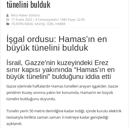
tünelini bulduk
Mira Haber Editörü
17 Aralık 2023 | 4 Cemaziyelahir 1445 Pazar 22:05
FİLİSTİN-İSRAİL SAVAŞI
,
ÖZEL HABER
İşgal ordusu: Hamas'ın en
büyük tünelini bulduk
İsrail, Gazze’nin kuzeyindeki Erez
sınır kapısı yakınında “Hamas’ın en
büyük tünelini” bulduğunu iddia etti
Gazze içlerinde haftalardır Hamas tünelleri arayan işgalciler, Gazze
şeridinin Kuzey sınırına yakın bir konumda, Hamas’ın en büyük
tünelini bulduğunu duyurdu.
Tünelin yerin 50 metre derinliğine kadar indiği, içinde kurulu elektrik
tesisatıyla birlikte zaman zaman 3 metreye kadar genişlediği
açıklandı.