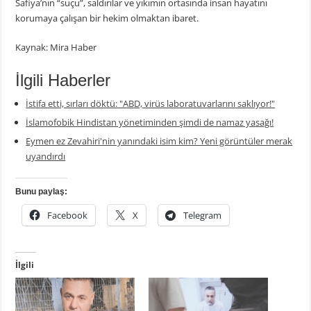
Safiya’nın “suçu”, saldırılar ve yıkımın ortasında insan hayatını
korumaya çalışan bir hekim olmaktan ibaret.
Kaynak: Mira Haber
İlgili Haberler
İstifa etti, sırları döktü: "ABD, virüs laboratuvarlarını saklıyor!"
İslamofobik Hindistan yönetiminden şimdi de namaz yasağı!
Eymen ez Zevahiri'nin yanındaki isim kim? Yeni görüntüler merak
uyandırdı
Bunu paylaş:
Facebook
X
Telegram
İlgili