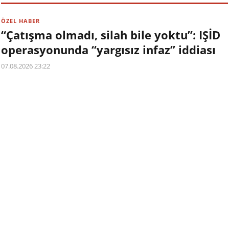
ÖZEL HABER
“Çatışma olmadı, silah bile yoktu”: IŞİD
operasyonunda “yargısız infaz” iddiası
07.08.2026 23:22