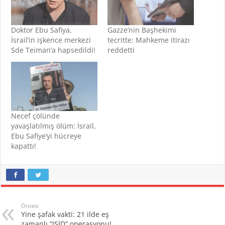
Doktor Ebu Safiya,
Gazze’nin Başhekimi
İsrail’in işkence merkezi
tecritte: Mahkeme itirazı
Sde Teiman’a hapsedildi!
reddetti
Necef çölünde
yavaşlatılmış ölüm: İsrail,
Ebu Safiye’yi hücreye
kapattı!
Öncesi
Yine şafak vakti: 21 ilde eş
zamanlı “IŞİD” operasyonu!