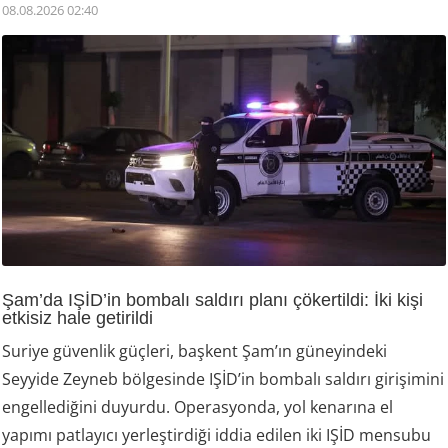
08.08.2026 02:40
Şam’da IŞİD’in bombalı saldırı planı çökertildi: İki kişi
etkisiz hale getirildi
Suriye güvenlik güçleri, başkent Şam’ın güneyindeki
Seyyide Zeyneb bölgesinde IŞİD’in bombalı saldırı girişimini
engellediğini duyurdu. Operasyonda, yol kenarına el
yapımı patlayıcı yerleştirdiği iddia edilen iki IŞİD mensubu