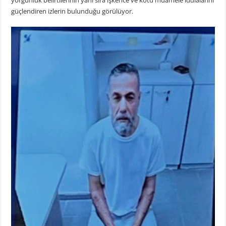
yorgunluk belirtilerinin yanı sıra işkence ve kötü muamele iddialarını
güçlendiren izlerin bulunduğu görülüyor.