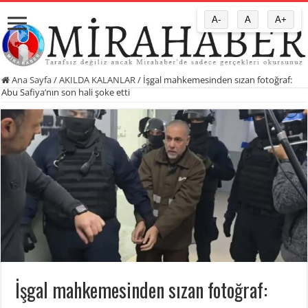
A-
A
A+
Ana Sayfa
/
AKILDA KALANLAR
/
İşgal mahkemesinden sızan fotoğraf:
Abu Safiya’nın son hali şoke etti
İşgal mahkemesinden sızan fotoğraf: