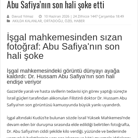
Abu Safiya’nın son hali şoke etti
Davud Yılmaz
10 Haziran 2026 | 24 Zilhicce 1447 Çarşamba 18:49
AKILDA KALANLAR
,
ORTADOĞU
,
ÖZEL HABER
İşgal mahkemesinden sızan
fotoğraf: Abu Safiya'nın son
hali şoke
İşgal mahkemesindeki görüntü dünyayı ayağa
kaldırdı: Dr. Hussam Abu Safiya’nın son hali
endişe veriyor
Gazze’de yaralı ve hasta sivillerin tedavisi için görev yaptığı süreçte
İsrail güçleri tarafından alıkonulan Filistinli doktor Dr. Hussam Abu
Safiya’nın son görüntüsü kamuoyunda büyük yankı uyandırdı.
İşgal altındaki Kudüs’te bulunan sözde İsrail Yüksek Mahkemesi’nde
devam eden bir duruşma sırasında elde edildiği belirtilen fotoğrafta,
Dr. Abu Safiya’nın ciddi şekilde kilo verdiği, yüzünde ve bedeninde