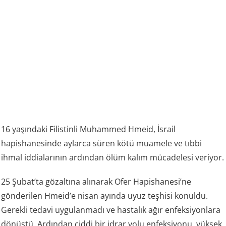
16 yaşındaki Filistinli Muhammed Hmeid, İsrail
hapishanesinde aylarca süren kötü muamele ve tıbbi
ihmal iddialarının ardından ölüm kalım mücadelesi veriyor.
25 Şubat’ta gözaltına alınarak Ofer Hapishanesi’ne
gönderilen Hmeid’e nisan ayında uyuz teşhisi konuldu.
Gerekli tedavi uygulanmadı ve hastalık ağır enfeksiyonlara
dönüştü. Ardından ciddi bir idrar yolu enfeksiyonu, yüksek