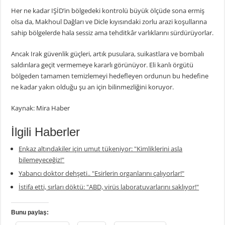
Her ne kadar IŞİD’in bölgedeki kontrolü büyük ölçüde sona ermiş
olsa da, Makhoul Dağları ve Dicle kıyısındaki zorlu arazi koşullarına
sahip bölgelerde hala sessiz ama tehditkâr varlıklarını sürdürüyorlar.
Ancak Irak güvenlik güçleri, artık pusulara, suikastlara ve bombalı
saldırılara geçit vermemeye kararlı görünüyor. Eli kanlı örgütü
bölgeden tamamen temizlemeyi hedefleyen ordunun bu hedefine
ne kadar yakın olduğu şu an için bilinmezliğini koruyor.
Kaynak: Mira Haber
İlgili Haberler
Enkaz altındakiler için umut tükeniyor: "Kimliklerini asla
bilemeyeceğiz!"
Yabancı doktor dehşeti.. "Esirlerin organlarını çalıyorlar!"
İstifa etti, sırları döktü: "ABD, virüs laboratuvarlarını saklıyor!"
Bunu paylaş: