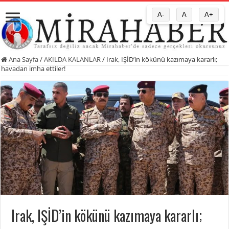
A-
A
A+
Ana Sayfa
/
AKILDA KALANLAR
/
Irak, IŞİD’in kökünü kazımaya kararlı;
havadan imha ettiler!
Irak, IŞİD’in kökünü kazımaya kararlı;