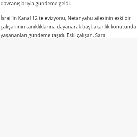
davranışlarıyla gündeme geldi.
İsrail’in Kanal 12 televizyonu, Netanyahu ailesinin eski bir
çalışanının tanıklıklarına dayanarak başbakanlık konutunda
yaşananları gündeme taşıdı. Eski çalışan, Sara
Netanyahu’nun personele fiziksel müdahalede
bulunduğunu, onları aşağıladığını ve yabancı işçiler ile
Mizrahi Yahudilere karşı ayrımcı tutum sergilediğini anlattı.
Çalışanın aktardığına göre Sara Netanyahu, temizlikten
memnun kalmadığı zamanlarda personele müdahale
etmekten geri durmadı. Aynı çalışan, yetersiz temizlik
gerekçesiyle üç kez itildiğini söyledi.
Sara Netanyahu’nun “psikologluk” yeteneği de dikkat çekti.
Eski çalışan, otizmli bir oğlu olduğunu söylediğinde
Netanyahu’nun kendisine ülkenin en büyük psikoloğu