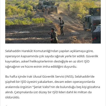
Selahaddin Harekât Komutanlığı’ndan yapılan açıklamaya göre,
operasyon kapsamında çok sayıda sığınak yerle bir edildi. Güvenlik
kaynakları, askerî helikopterlerinin desteğiyle en az dört IŞİD
sığınağının ve hücre evinin imha edildiğini duyurdu.
Bu hafta içinde Irak Ulusal Güvenlik Servisi (INSS), Selahaddin’de
şüpheli bir IŞİD üyesini yakalarken, devam eden operasyonlarda
aralarında örgütün “Şeriat Valisi”nin de bulunduğu beş kişi gözaltına
alındı. Çatışmalarda üst düzey bir IŞİD lideri dahil iki militan da
öldürüldü.