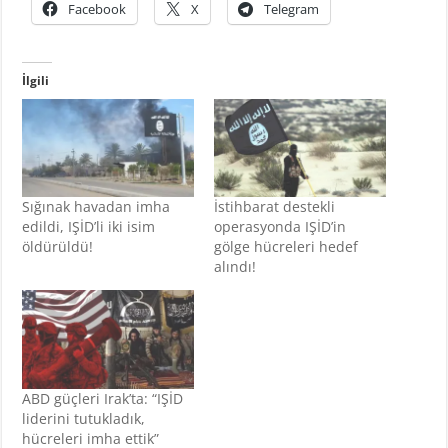
Facebook
X
Telegram
İlgili
Sığınak havadan imha
İstihbarat destekli
edildi, IŞİD’li iki isim
operasyonda IŞİD’in
öldürüldü!
gölge hücreleri hedef
alındı!
ABD güçleri Irak’ta: “IŞİD
liderini tutukladık,
hücreleri imha ettik”