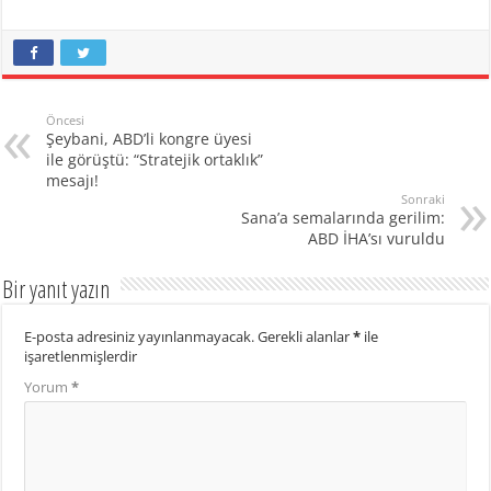
Öncesi
Şeybani, ABD’li kongre üyesi
ile görüştü: “Stratejik ortaklık”
mesajı!
Sonraki
Sana’a semalarında gerilim:
ABD İHA’sı vuruldu
Bir yanıt yazın
E-posta adresiniz yayınlanmayacak.
Gerekli alanlar
*
ile
işaretlenmişlerdir
Yorum
*