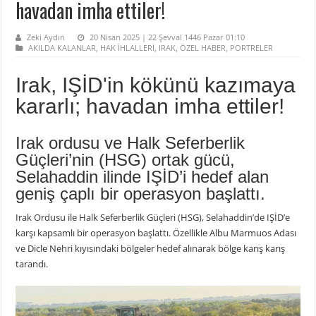
havadan imha ettiler!
Zeki Aydın
20 Nisan 2025 | 22 Şevval 1446 Pazar 01:10
AKILDA KALANLAR
,
HAK İHLALLERİ
,
IRAK
,
ÖZEL HABER
,
PORTRELER
Irak, IŞİD'in kökünü kazımaya
kararlı; havadan imha ettiler!
Irak ordusu ve Halk Seferberlik
Güçleri’nin (HSG) ortak gücü,
Selahaddin ilinde IŞİD’i hedef alan
geniş çaplı bir operasyon başlattı.
Irak Ordusu ile Halk Seferberlik Güçleri (HSG), Selahaddin’de IŞİD’e
karşı kapsamlı bir operasyon başlattı. Özellikle Albu Marmuos Adası
ve Dicle Nehri kıyısındaki bölgeler hedef alınarak bölge karış karış
tarandı.