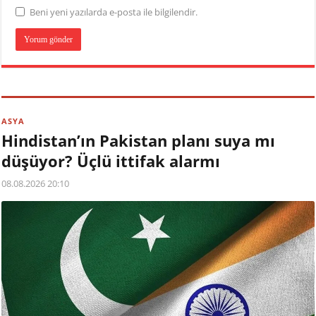
Beni yeni yazılarda e-posta ile bilgilendir.
ASYA
Hindistan’ın Pakistan planı suya mı
düşüyor? Üçlü ittifak alarmı
08.08.2026 20:10