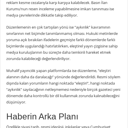
reklam kesme cezalarıyla karşı karşıya kalabilecek. Basın İlan
Kurumu’nun resen inceleme yapabilmesine imkan tanınması ise
medya çevrelerinde dikkatle takip ediliyor.
Düzenlemenin en çok tartışılan yönü ise “aykırılık” kavramının
sınırlarının net biçimde tanımlanmamış olması. Hukuki metinlerde
yoruma açık bırakılan ifadelerin geçmişte farklı dönemlerde farklı
biçimlerde uygulandığı hatırlatılırken, eleştirel yayın çizgisine sahip
medya kuruluşlarının bu süreçte daha temkinli hareket etmek
zorunda kalabileceği değerlendiriliyor.
Muhalif yayıncılık yapan platformlarda ise düzenleme, “eleştiri
alanının daha da daralacağı” yönünde değerlendirildi. Resmi söylem
dışında kalan yorumların hangi noktada “eleştiri”, hangi noktada
“aykırılık” sayılacağının netleşmemesi nedeniyle birçok gazeteci yeni
dönemde daha kontrollü bir dil kullanmak zorunda kalınabileceğini
düşünüyor.
Haberin Arka Planı
Özellikle siyasi tarih, resmi ideoloji, inkılaplar veya Cumhuriyet