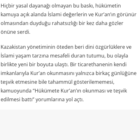
Hiçbir yasal dayanağı olmayan bu baskı, hükümetin
kamuya açık alanda İslami değerlerin ve Kur’an’ın görünür
olmasından duyduğu rahatsızlığı bir kez daha gözler
önüne serdi.
Kazakistan yönetiminin öteden beri dini özgürlüklere ve
İslami yaşam tarzına mesafeli duran tutumu, bu olayla
birlikte yeni bir boyuta ulaştı. Bir ticarethanenin kendi
imkanlarıyla Kur’an okunmasını yalnızca birkaç günlüğüne
teşvik etmesine bile tahammül gösterilememesi,
kamuoyunda “Hükümete Kur’an’ın okunması ve teşvik
edilmesi battı” yorumlarına yol açtı.
Kazakistan ve “laiklik”
Kazakistan rejimi kendisini laik bir devlet olarak tanımlıyor
ve resmi mevzuatında vatandaşların vicdan ve din