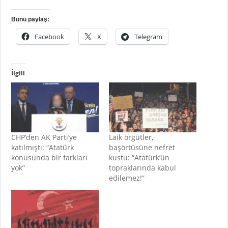
Bunu paylaş:
Facebook
X
Telegram
İlgili
CHP’den AK Parti’ye
Laik örgütler,
katılmıştı: “Atatürk
başörtüsüne nefret
konusunda bir farkları
kustu: “Atatürk’ün
yok”
topraklarında kabul
edilemez!”