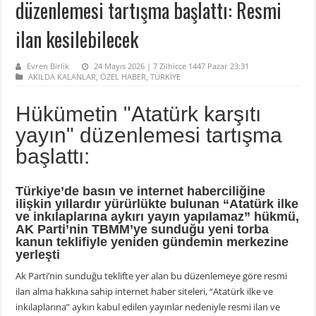
düzenlemesi tartışma başlattı: Resmi
ilan kesilebilecek
Evren Birlik
24 Mayıs 2026 | 7 Zilhicce 1447 Pazar 23:31
AKILDA KALANLAR
,
ÖZEL HABER
,
TÜRKİYE
Hükümetin "Atatürk karşıtı
yayın" düzenlemesi tartışma
başlattı:
Türkiye’de basın ve internet haberciliğine
ilişkin yıllardır yürürlükte bulunan “Atatürk ilke
ve inkılaplarına aykırı yayın yapılamaz” hükmü,
AK Parti’nin TBMM’ye sunduğu yeni torba
kanun teklifiyle yeniden gündemin merkezine
yerleşti
Ak Parti’nin sunduğu teklifte yer alan bu düzenlemeye göre resmi
ilan alma hakkına sahip internet haber siteleri, “Atatürk ilke ve
inkılaplarına” aykırı kabul edilen yayınlar nedeniyle resmi ilan ve