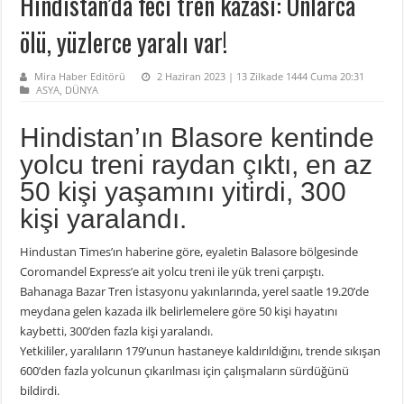
Hindistan’da feci tren kazası: Onlarca
ölü, yüzlerce yaralı var!
Mira Haber Editörü
2 Haziran 2023 | 13 Zilkade 1444 Cuma 20:31
ASYA
,
DÜNYA
Hindistan’ın Blasore kentinde
yolcu treni raydan çıktı, en az
50 kişi yaşamını yitirdi, 300
kişi yaralandı.
Hindustan Times’ın haberine göre, eyaletin Balasore bölgesinde
Coromandel Express’e ait yolcu treni ile yük treni çarpıştı.
Bahanaga Bazar Tren İstasyonu yakınlarında, yerel saatle 19.20’de
meydana gelen kazada ilk belirlemelere göre 50 kişi hayatını
kaybetti, 300’den fazla kişi yaralandı.
Yetkililer, yaralıların 179’unun hastaneye kaldırıldığını, trende sıkışan
600’den fazla yolcunun çıkarılması için çalışmaların sürdüğünü
bildirdi.