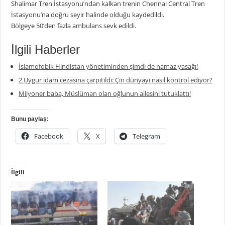
Shalimar Tren İstasyonu’ndan kalkan trenin Chennai Central Tren
İstasyonu’na doğru seyir halinde olduğu kaydedildi.
Bölgeye 50’den fazla ambulans sevk edildi.
İlgili Haberler
İslamofobik Hindistan yönetiminden şimdi de namaz yasağı!
2 Uygur idam cezasına çarpıtıldı: Çin dünyayı nasıl kontrol ediyor?
Milyoner baba, Müslüman olan oğlunun ailesini tutuklattı!
Bunu paylaş:
Facebook
X
Telegram
İlgili