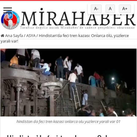
A-
A
A+
Ana Sayfa
/
ASYA
/
Hindistan’da feci tren kazası: Onlarca ölü, yüzlerce
yaralı var!
hindistan da feci tren kazasi onlarca olu yuzlerce yarali var 01