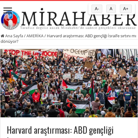
A-
A
A+
Ana Sayfa
/
AMERİKA
/
Harvard araştırması: ABD gençliği İsrail’e sırtını mı
dönüyor?
Harvard araştırması: ABD gençliği