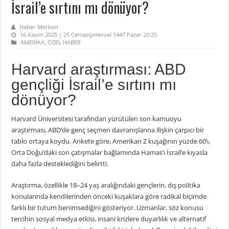
İsrail’e sırtını mı dönüyor?
Haber Merkezi
16 Kasım 2025 | 25 Cemaziyelevvel 1447 Pazar 20:25
AMERİKA
,
ÖZEL HABER
Harvard araştırması: ABD
gençliği İsrail’e sırtını mı
dönüyor?
Harvard Üniversitesi tarafından yürütülen son kamuoyu
araştırması, ABD’de genç seçmen davranışlarına ilişkin çarpıcı bir
tablo ortaya koydu. Ankete göre, Amerikan Z kuşağının yüzde 60’ı,
Orta Doğu’daki son çatışmalar bağlamında Hamas’ı İsrail’e kıyasla
daha fazla desteklediğini belirtti.
Araştırma, özellikle 18–24 yaş aralığındaki gençlerin, dış politika
konularında kendilerinden önceki kuşaklara göre radikal biçimde
farklı bir tutum benimsediğini gösteriyor. Uzmanlar, söz konusu
tercihin sosyal medya etkisi, insani krizlere duyarlılık ve alternatif