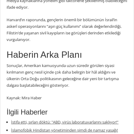
medya kaynaklarına yönelim gibi faktörlerle şekillenmiş olabileceğini
ifade ediyor.
Harvard’ın raporunda, gençlerin önemli bir bölümünün İsrail’in
askerî operasyonlarını “aşırı güç kullanımı” olarak değerlendirdiği,
Filistin’de yaşanan sivil kayıpların ise görüşleri derinden etkilediği
vurgulanıyor.
Haberin Arka Planı
Sonuçlar, Amerikan kamuoyunda uzun süredir görülen siyasi
kırılmanın genç nesil içinde çok daha belirgin bir hâl aldığını ve
ülkenin Orta Doğu politikasının geleceğine dair yeni bir tartışma
dalgası başlatabileceğini gösteriyor.
Kaynak: Mira Haber
İlgili Haberler
İstifa etti, sırları döktü: "ABD, virüs laboratuvarlarını saklıyor!"
İslamofobik Hindistan yönetiminden şimdi de namaz yasağı!