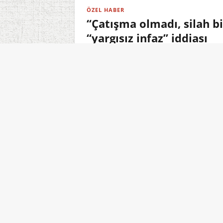
ÖZEL HABER
“Çatışma olmadı, silah b
“yargısız infaz” iddiası
07.08.2026 23:22