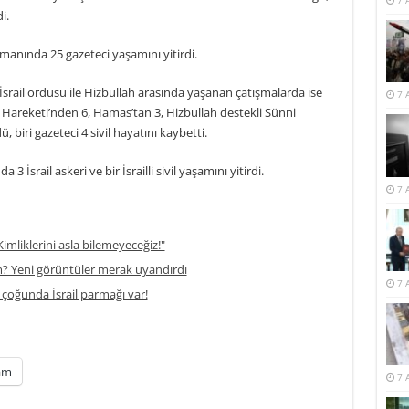
7 
i.
manında 25 gazeteci yaşamını yitirdi.
İsrail ordusu ile Hizbullah arasında yaşanan çatışmalarda ise
7 
d Hareketi’nden 6, Hamas’tan 3, Hizbullah destekli Sünni
 biri gazeteci 4 sivil hayatını kaybetti.
 İsrail askeri ve bir İsrailli sivil yaşamını yitirdi.
7 
imliklerini asla bilemeyeceğiz!"
m? Yeni görüntüler merak uyandırdı
7 
 çoğunda İsrail parmağı var!
am
7 