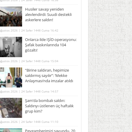
Ağustos 2026 | 24 Safer 1448 Cuma 16:58
Husiler savaşı yeniden
alevlendirdi: Suudi destekli
askerlere saldırı!
Ağustos 2026 | 24 Safer 1448 Cuma 16:42
Onlarca ilde IŞİD operasyonu:
Şafak baskınlarında 104
gözaltı!
Ağustos 2026 | 24 Safer 1448 Cuma 15:04
“Birine saldıran, hepimize
saldırmış sayılır”: ‘Mekke
Anlaşması’nda imzalar atıldı
Ağustos 2026 | 24 Safer 1448 Cuma 14:57
Şam’da bombalı saldırı:
Saldırıyı üstlenen üç haftalık
grup kim?
Ağustos 2026 | 24 Safer 1448 Cuma 11:10
Peygamberimizi savundu, 20