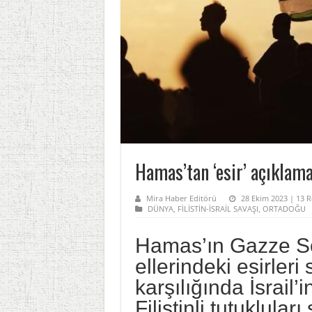
Hamas’tan ‘esir’ açıklama
Mira Haber Editörü
28 Ekim 2023 | 13 R
DÜNYA
,
FİLİSTİN-İSRAİL SAVAŞI
,
ORTADOĞU
Hamas’ın Gazze So
ellerindeki esirleri
karşılığında İsrail
Filistinli tutuklula