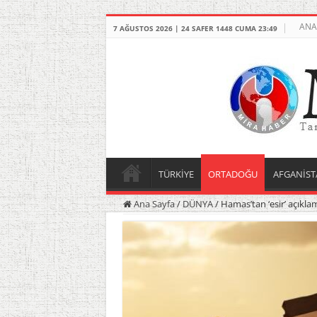
ANA
7 AĞUSTOS 2026 | 24 SAFER 1448 CUMA 23:49
TÜRKİYE
ORTADOĞU
AFGANİST
Ana Sayfa
/
DÜNYA
/
Hamas’tan ‘esir’ açıkla