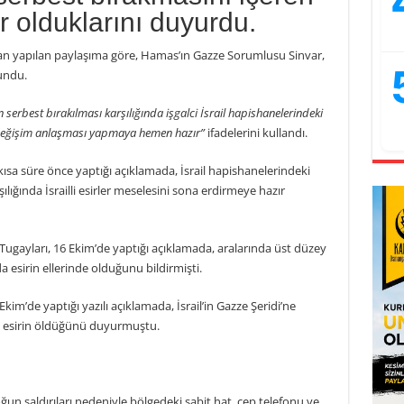
r olduklarını duyurdu.
n yapılan paylaşıma göre, Hamas’ın Gazze Sorumlusu Sinvar,
lundu.
 serbest bırakılması karşılığında işgalci İsrail hapishanelerindeki
ir değişim anlaşması yapmaya hemen hazır”
ifadelerini kullandı.
a süre önce yaptığı açıklamada, İsrail hapishanelerindeki
rşılığında İsrailli esirler meselesini sona erdirmeye hazır
Tugayları, 16 Ekim’de yaptığı açıklamada, aralarında üst düzey
 esirin ellerinde olduğunu bildirmişti.
m’de yaptığı yazılı açıklamada, İsrail’in Gazze Şeridi’ne
illi esirin öldüğünü duyurmuştu.
oğun saldırıları nedeniyle bölgedeki sabit hat, cep telefonu ve