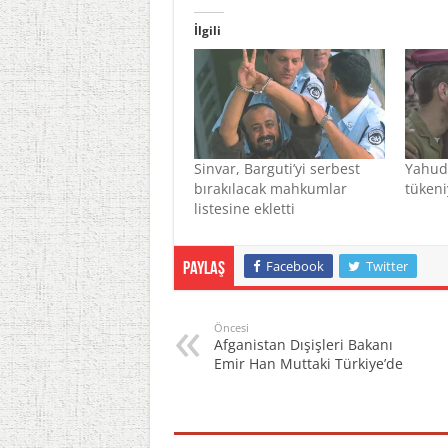
İlgili
Sinvar, Barguti’yi serbest
Yahudi
bırakılacak mahkumlar
tükeni
listesine ekletti
Facebook
Twitter
Paylaş
Öncesi
Afganistan Dışişleri Bakanı
Emir Han Muttaki Türkiye’de