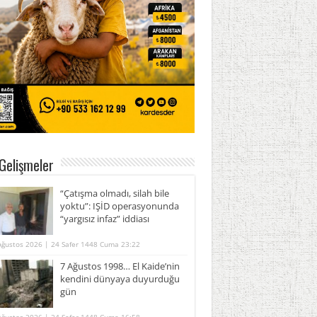
Gelişmeler
“Çatışma olmadı, silah bile
yoktu”: IŞİD operasyonunda
“yargısız infaz” iddiası
Ağustos 2026 | 24 Safer 1448 Cuma 23:22
7 Ağustos 1998… El Kaide’nin
kendini dünyaya duyurduğu
gün