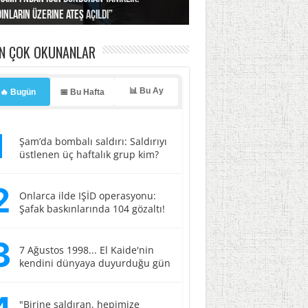
ınların üzerine ateş açıldı”
’a misilleme tehdidi!
ı… İsrail’in “timsah” planına fren!
tlar başladı
ldı, kabus yaşatıldı!
EN ÇOK OKUNANLAR
📊 Bu Ay
🔥 Bugün
📅 Bu Hafta
1
Şam’da bombalı saldırı: Saldırıyı
üstlenen üç haftalık grup kim?
2
Onlarca ilde IŞİD operasyonu:
Şafak baskınlarında 104 gözaltı!
3
7 Ağustos 1998... El Kaide'nin
kendini dünyaya duyurduğu gün
"Birine saldıran, hepimize