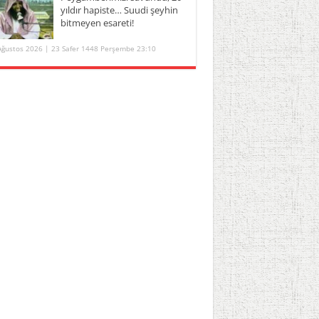
yıldır hapiste… Suudi şeyhin
bitmeyen esareti!
Ağustos 2026 | 23 Safer 1448 Perşembe 23:10