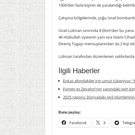
1900’den fazla kişinin de yaralandığı belirtild
Çatışma bölgelerinde, çoğu İsrail bombardı
İsrail-Lübnan sınırında 8 Ekim’den bu yana 
46 Hizbullah üyesinin yanı sıra İslami Ciha
Direniş Tugayı mensuplarından da 2 kişi öldü,
Lübnan tarafından düzenlenen saldırılarda da 3
İlgili Haberler
Enkaz altındakiler için umut tükeniyor: "K
Eymen ez Zevahiri'nin yanındaki isim ki
2025 raporu: Dünyadaki sivil ölümlerinin
Bunu paylaş:
Facebook
X
Telegr