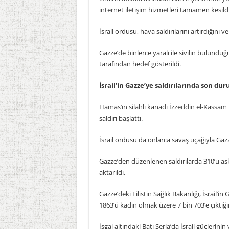
internet iletişim hizmetleri tamamen kesildi
İsrail ordusu, hava saldırılarını artırdığını
Gazze’de binlerce yaralı ile sivilin bulunduğ
tarafından hedef gösterildi.
İsrail’in Gazze’ye saldırılarında son du
Hamas’ın silahlı kanadı İzzeddin el-Kassam T
saldırı başlattı.
İsrail ordusu da onlarca savaş uçağıyla Gazze
Gazze’den düzenlenen saldırılarda 310’u asker
aktarıldı.
Gazze’deki Filistin Sağlık Bakanlığı, İsrail’in
1863’ü kadın olmak üzere 7 bin 703’e çıktığı
İşgal altındaki Batı Şeria’da İsrail güçlerinin