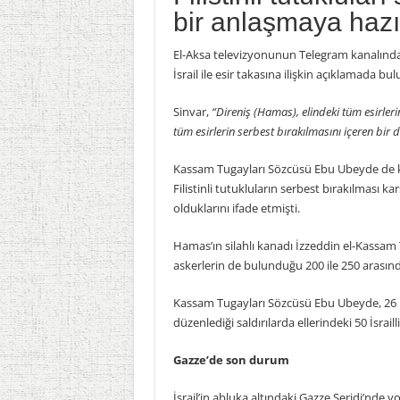
bir anlaşmaya hazı
El-Aksa televizyonunun Telegram kanalında
İsrail ile esir takasına ilişkin açıklamada bu
Sinvar,
“Direniş (Hamas), elindeki tüm esirlerin
tüm esirlerin serbest bırakılmasını içeren b
Kassam Tugayları Sözcüsü Ebu Ubeyde de kıs
Filistinli tutukluların serbest bırakılması ka
olduklarını ifade etmişti.
Hamas’ın silahlı kanadı İzzeddin el-Kassam 
askerlerin de bulunduğu 200 ile 250 arasında
Kassam Tugayları Sözcüsü Ebu Ubeyde, 26 Eki
düzenlediği saldırılarda ellerindeki 50 İsra
Gazze’de son durum
İsrail’in abluka altındaki Gazze Şeridi’nde y