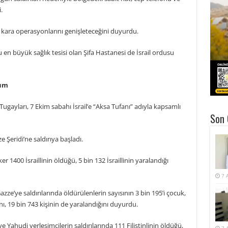
.
 ve kara operasyonlarını genişleteceğini duyurdu.
u en büyük sağlık tesisi olan Şifa Hastanesi de İsrail ordusu
rum
ugayları, 7 Ekim sabahı İsrail’e “Aksa Tufanı” adıyla kapsamlı
Son 
 Şeridi’ne saldırıya başladı.
 1400 İsraillinin öldüğü, 5 bin 132 İsraillinin yaralandığı
7 
 Gazze’ye saldırılarında öldürülenlerin sayısının 3 bin 195’i çocuk,
nı, 19 bin 743 kişinin de yaralandığını duyurdu.
 ve Yahudi yerleşimcilerin saldırılarında 111 Filistinlinin öldüğü,